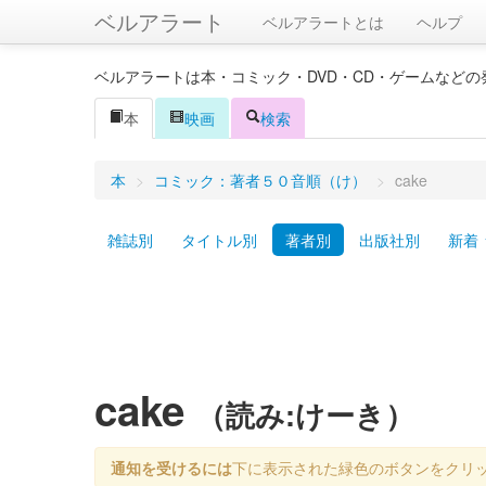
ベルアラート
ベルアラートとは
ヘルプ
ベルアラートは本・コミック・DVD・CD・ゲームなど
本
映画
検索
本
>
コミック：著者５０音順（け）
>
cake
雑誌別
タイトル別
著者別
出版社別
新着
cake
（読み:けーき）
通知を受けるには
下に表示された緑色のボタンをクリ