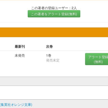
この著者の登録ユーザー：2人
この著者をアラート登録(無料)
最新刊
次巻
未発売
1巻
アラート登
発売未定
(無料)
(集英社オレンジ文庫)