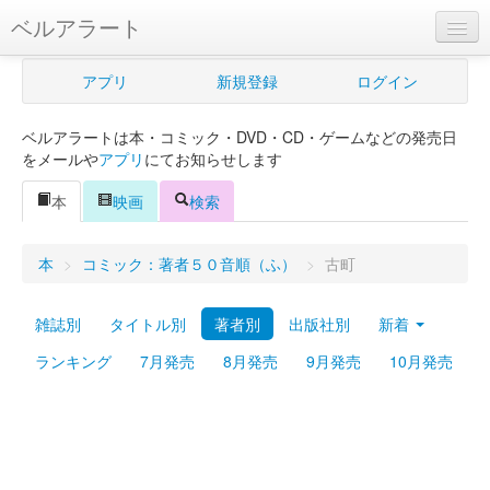
ベルアラート
ベルアラートとは
アプリ
新規登録
ログイン
ヘルプ
ベルアラートは本・コミック・DVD・CD・ゲームなどの発売日
新規登録
をメールや
アプリ
にてお知らせします
ログイン
本
映画
検索
Myカレンダー
本
>
コミック：著者５０音順（ふ）
>
古町
購入管理
雑誌別
タイトル別
著者別
出版社別
新着
Myシェルフ
ランキング
7月発売
8月発売
9月発売
10月発売
プレミアム