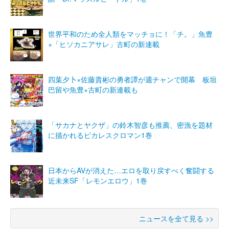
世界平和のため全人類をマッチョに！「チ。」魚豊
×「ヒソカニアサレ」古町の新連載
四葉夕卜×佐藤貴彬の勇者譚が週チャンで開幕 板垣
巴留や魚豊×古町の新連載も
「サカナとヤクザ」の鈴木智彦も推薦、密漁を題材
に描かれるピカレスクロマン1巻
日本からAVが消えた…エロを取り戻すべく奮闘する
近未来SF「レモンエロウ」1巻
ニュースを全て見る >>