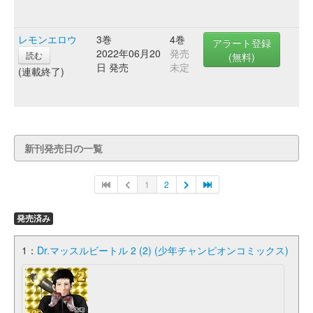
レモンエロウ
3巻
4巻
アラート登録
2022年06月20
発売
読む
(無料)
日 発売
未定
(連載終了)
新刊発売日の一覧
1
2
発売済み
1：
Dr.マッスルビートル 2 (2) (少年チャンピオンコミックス)