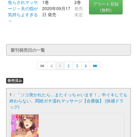
焦らされマッサ
1巻
2巻
アラート登録
ージ～夫の指が
2020年09月17
発売
(無料)
気持ちよすぎる
日 発売
未定
～
新刊発売日の一覧
1
2
3
発売済み
1：
「ソコ突かれたら…またイっちゃいます！」中イキしても
終わらない、悶絶ガチ濡れマッサージ【合冊版】 (快感ドラ
ッグ)