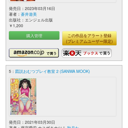
発売日：2023年03月16日
著者：
蒼井遊美
出版社：エンジェル出版
￥1,200
購入管理
この作品をアラート登録
(プレミアムユーザー限定)
5：
図説おむつプレイ教室 2 (SANWA MOOK)
発売日：2021年03月30日
著者：藤宮愛莉,ナユザキナツミ,
秋月た