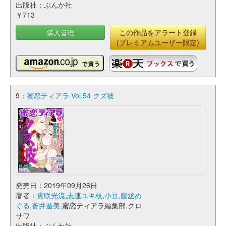
出版社：ぶんか社
￥713
購入管理
この作品をアラート登録
(プレミアムユーザー限定)
9：
蜜恋ティアラ Vol.54 クズ彼
発売日：2019年09月26日
著者：
貴咲光流
,
志連ユキ枝
,
小豆
,
藤丞め
ぐる
,
蒼井遊美
,蜜恋ティアラ編集部,クロ
サワ
出版社：ぶんか社