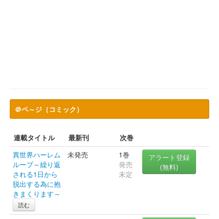
＠ペ～ジ（コミック）
連載タイトル
最新刊
次巻
異世界ハーレム
未発売
1巻
アラート登録
ループ～繰り返
発売
(無料)
される1日から
未定
脱出する為に抱
きまくります～
読む