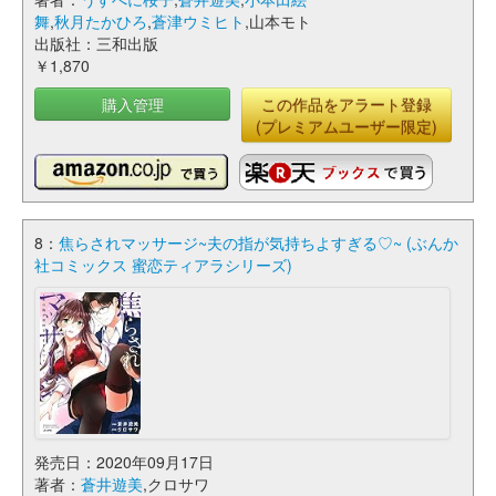
舞
,
秋月たかひろ
,
蒼津ウミヒト
,山本モト
出版社：三和出版
￥1,870
購入管理
この作品をアラート登録
(プレミアムユーザー限定)
8：
焦らされマッサージ~夫の指が気持ちよすぎる♡~ (ぶんか
社コミックス 蜜恋ティアラシリーズ)
発売日：2020年09月17日
著者：
蒼井遊美
,クロサワ