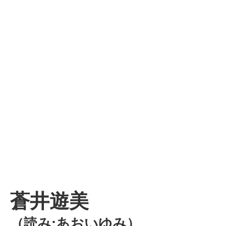
蒼井遊美
（読み:あおいゆみ）