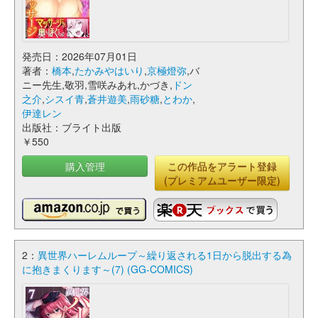
発売日：2026年07月01日
著者：
橋本
,
たかみやはいり
,
京極燈弥
,バ
ニー先生,敬羽,雪咲みあれ,かづき,
ドン
之介
,
シスイ青
,
蒼井遊美
,
雨砂糖
,
とわか
,
伊達レン
出版社：ブライト出版
￥550
購入管理
この作品をアラート登録
(プレミアムユーザー限定)
2：
異世界ハーレムループ～繰り返される1日から脱出する為
に抱きまくります～(7) (GG-COMICS)