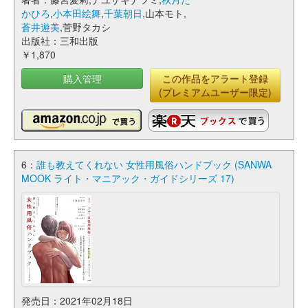
かひろ
,
小本田絵舞
,
千葉朝日
,山本モト,
蒼井遊美
,菅野タカシ
出版社：三和出版
￥1,870
購入管理
この作品をアラート登録
(プレミアムユーザー限定)
6：
誰も教えてくれない 女性用風俗ハンドブック (SANWA
MOOK ライト・マニアック・ガイドシリーズ 17)
発売日：2021年02月18日