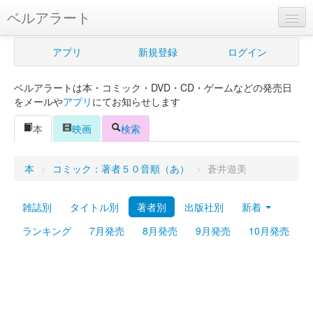
ベルアラート
ベルアラートとは
アプリ
新規登録
ログイン
ヘルプ
ベルアラートは本・コミック・DVD・CD・ゲームなどの発売日
新規登録
をメールや
アプリ
にてお知らせします
ログイン
本
映画
検索
Myカレンダー
本
>
コミック：著者５０音順（あ）
>
蒼井遊美
購入管理
雑誌別
タイトル別
著者別
出版社別
新着
Myシェルフ
ランキング
7月発売
8月発売
9月発売
10月発売
プレミアム