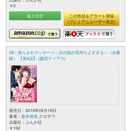
￥0
購入管理
この作品をアラート登録
(プレミアムユーザー限定)
10：
焦らされマッサージ～夫の指が気持ちよすぎる～（分冊
版） 【第4話】 (蜜恋ティアラ)
発売日：2019年09月19日
著者：
蒼井遊美
,クロサワ
出版社：ぶんか社
￥162