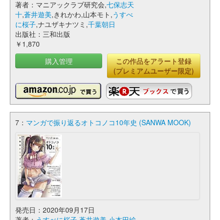
著者：マニアックラブ研究会,
七保志天
十
,
蒼井遊美
,きれかわ,山本モト,
うすべ
に桜子
,ナユザキナツミ,
千葉朝日
出版社：三和出版
￥1,870
購入管理
この作品をアラート登録
(プレミアムユーザー限定)
7：
マンガで振り返るオトコノコ10年史 (SANWA MOOK)
発売日：2020年09月17日
著者：
うすべに桜子
,
蒼井遊美
,
小本田絵