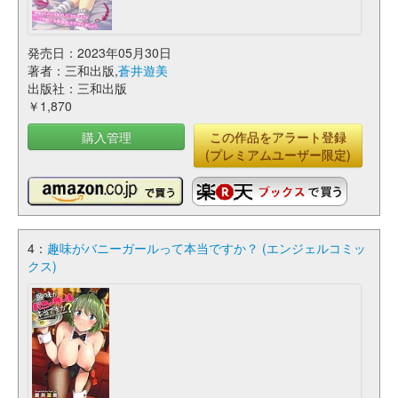
発売日：2023年05月30日
著者：三和出版,
蒼井遊美
出版社：三和出版
￥1,870
購入管理
この作品をアラート登録
(プレミアムユーザー限定)
4：
趣味がバニーガールって本当ですか？ (エンジェルコミッ
クス)