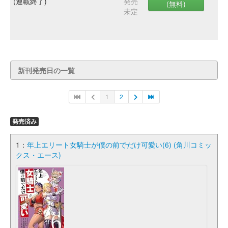
(連載終了)
発売
(無料)
未定
新刊発売日の一覧
1
2
発売済み
1：
年上エリート女騎士が僕の前でだけ可愛い(6) (角川コミッ
クス・エース)