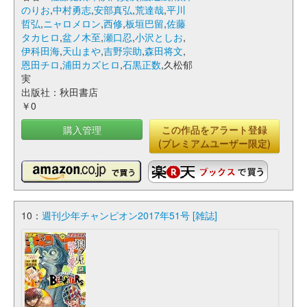
のりお
,
中村勇志
,
安部真弘
,
荒達哉
,
平川
哲弘
,
ニャロメロン
,
西修
,
板垣巴留
,
佐藤
タカヒロ
,
盆ノ木至
,
瀬口忍
,
小沢としお
,
伊科田海
,
天山まや
,
吉野宗助
,
森田将文
,
恩田チロ
,
浦田カズヒロ
,
石黒正数
,久松郁
実
出版社：秋田書店
￥0
購入管理
この作品をアラート登録
(プレミアムユーザー限定)
10：
週刊少年チャンピオン2017年51号 [雑誌]