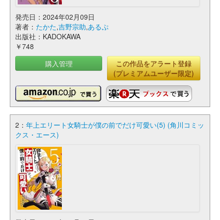
発売日：2024年02月09日
著者：
たかた
,
吉野宗助
,
あるぷ
出版社：KADOKAWA
￥748
購入管理
この作品をアラート登録
(プレミアムユーザー限定)
2：
年上エリート女騎士が僕の前でだけ可愛い(5) (角川コミッ
クス・エース)