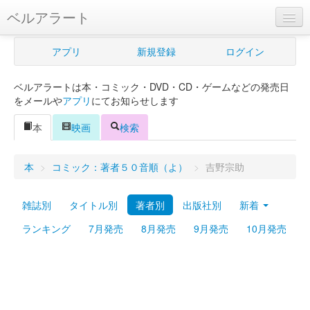
ベルアラート
ベルアラートとは
アプリ
新規登録
ログイン
ヘルプ
ベルアラートは本・コミック・DVD・CD・ゲームなどの発売日
新規登録
をメールや
アプリ
にてお知らせします
ログイン
本
映画
検索
Myカレンダー
本
>
コミック：著者５０音順（よ）
>
吉野宗助
購入管理
雑誌別
タイトル別
著者別
出版社別
新着
Myシェルフ
ランキング
7月発売
8月発売
9月発売
10月発売
プレミアム