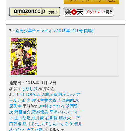
7：
別冊少年チャンピオン2018年12月号 [雑誌]
発売日：2018年11月12日
著者：
もりしげ
,峯岸みな
み,
FLIPFLOPs
,
渡辺航
,
阿崎桃子
,
ルノア
ール兄弟
,
岩明均
,
室井大資
,
吉野宗助
,
米
原秀幸
,里崎智也,
中村ゆきひろ
,
浜岡賢
次
,
野呂俊介
,
野部優美
,
平沢バレンティー
ノ
,
山田胡瓜
,
永井豪
,
石川賢
,
清水栄一
,
下
口智裕
,
陸井栄史
,
大江しんいちろう
,
櫻井
あつひと
,
石黒正数
,掟ポルシェ