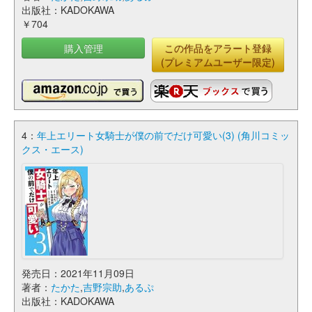
出版社：KADOKAWA
￥704
購入管理
この作品をアラート登録
(プレミアムユーザー限定)
4：
年上エリート女騎士が僕の前でだけ可愛い(3) (角川コミッ
クス・エース)
発売日：2021年11月09日
著者：
たかた
,
吉野宗助
,
あるぷ
出版社：KADOKAWA