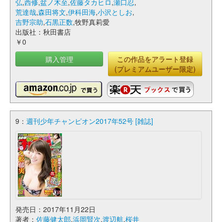
弘
,
西修
,
盆ノ木至
,
佐藤タカヒロ
,
瀬口忍
,
荒達哉
,
森田将文
,
伊科田海
,
小沢としお
,
吉野宗助
,
石黒正数
,牧野真莉愛
出版社：秋田書店
￥0
購入管理
この作品をアラート登録
(プレミアムユーザー限定)
9：
週刊少年チャンピオン2017年52号 [雑誌]
発売日：2017年11月22日
著者：
佐藤健太郎
,
浜岡賢次
,
渡辺航
,
桜井