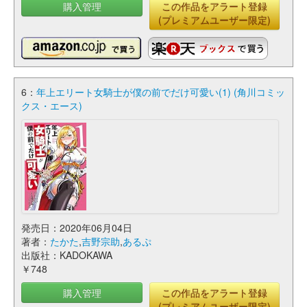
購入管理
この作品をアラート登録
(プレミアムユーザー限定)
6：
年上エリート女騎士が僕の前でだけ可愛い(1) (角川コミッ
クス・エース)
発売日：2020年06月04日
著者：
たかた
,
吉野宗助
,
あるぷ
出版社：KADOKAWA
￥748
購入管理
この作品をアラート登録
(プレミアムユーザー限定)