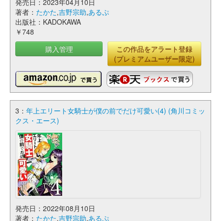
発売日：2023年04月10日
著者：
たかた
,
吉野宗助
,
あるぷ
出版社：KADOKAWA
￥748
購入管理
この作品をアラート登録
(プレミアムユーザー限定)
3：
年上エリート女騎士が僕の前でだけ可愛い(4) (角川コミッ
クス・エース)
発売日：2022年08月10日
著者：
たかた
,
吉野宗助
,
あるぷ