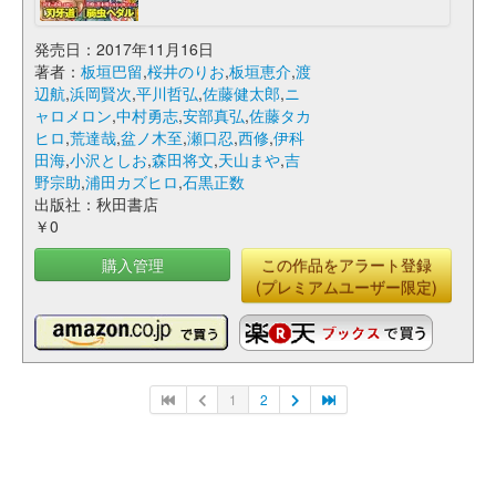
発売日：2017年11月16日
著者：
板垣巴留
,
桜井のりお
,
板垣恵介
,
渡
辺航
,
浜岡賢次
,
平川哲弘
,
佐藤健太郎
,
ニ
ャロメロン
,
中村勇志
,
安部真弘
,
佐藤タカ
ヒロ
,
荒達哉
,
盆ノ木至
,
瀬口忍
,
西修
,
伊科
田海
,
小沢としお
,
森田将文
,
天山まや
,
吉
野宗助
,
浦田カズヒロ
,
石黒正数
出版社：秋田書店
￥0
購入管理
この作品をアラート登録
(プレミアムユーザー限定)
1
2