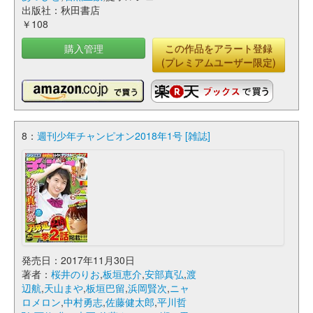
出版社：秋田書店
￥108
購入管理
この作品をアラート登録
(プレミアムユーザー限定)
8：
週刊少年チャンピオン2018年1号 [雑誌]
発売日：2017年11月30日
著者：
桜井のりお
,
板垣恵介
,
安部真弘
,
渡
辺航
,
天山まや
,
板垣巴留
,
浜岡賢次
,
ニャ
ロメロン
,
中村勇志
,
佐藤健太郎
,
平川哲