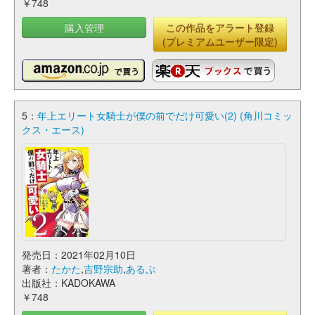
￥748
購入管理
この作品をアラート登録
(プレミアムユーザー限定)
5：
年上エリート女騎士が僕の前でだけ可愛い(2) (角川コミッ
クス・エース)
発売日：2021年02月10日
著者：
たかた
,
吉野宗助
,
あるぷ
出版社：KADOKAWA
￥748