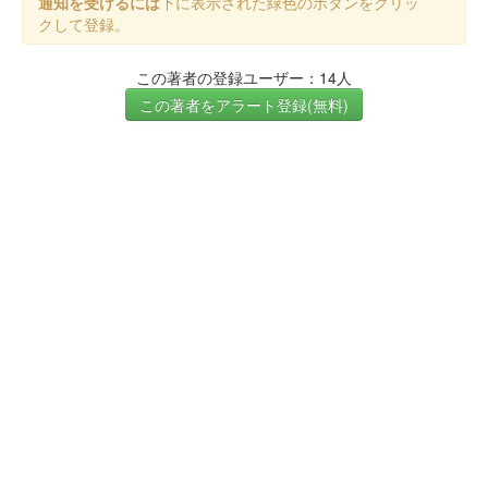
通知を受けるには
下に表示された緑色のボタンをクリッ
クして登録。
この著者の登録ユーザー：14人
この著者をアラート登録(無料)