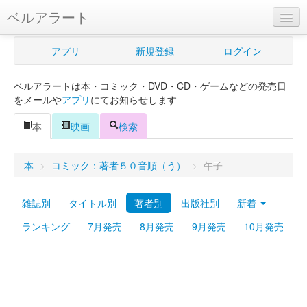
ベルアラート
ベルアラートとは
アプリ
新規登録
ログイン
ヘルプ
ベルアラートは本・コミック・DVD・CD・ゲームなどの発売日
新規登録
をメールや
アプリ
にてお知らせします
ログイン
本
映画
検索
Myカレンダー
本
>
コミック：著者５０音順（う）
>
午子
購入管理
雑誌別
タイトル別
著者別
出版社別
新着
Myシェルフ
ランキング
7月発売
8月発売
9月発売
10月発売
プレミアム