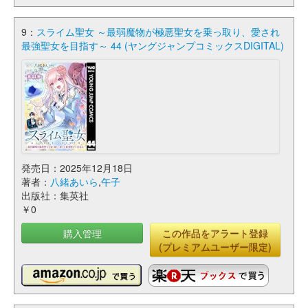
9：
スライム聖女 ～最弱魔物が極悪聖女を乗っ取り、愛され
最強聖女を目指す～ 44 (ヤングジャンプコミックスDIGITAL)
発売日：2025年12月18日
著者：
八緒あいら
,
午子
出版社：集英社
￥0
購入管理
この作品をアラート登録
(プレミアムユーザー限定)