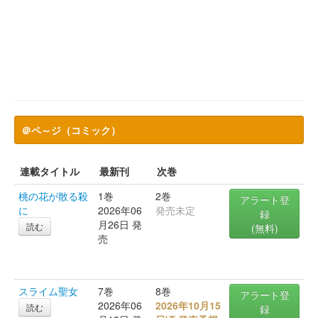
＠ペ～ジ（コミック）
連載タイトル
最新刊
次巻
桃の花が散る殺
1巻
2巻
アラート登
に
2026年06
発売未定
録
月26日 発
読む
(無料)
売
スライム聖女
7巻
8巻
アラート登
2026年06
2026年10月15
読む
録