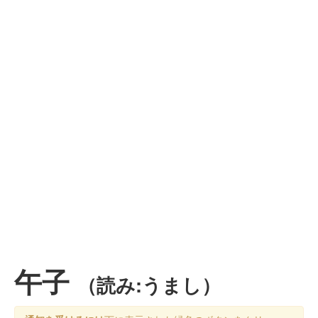
午子
（読み:うまし）