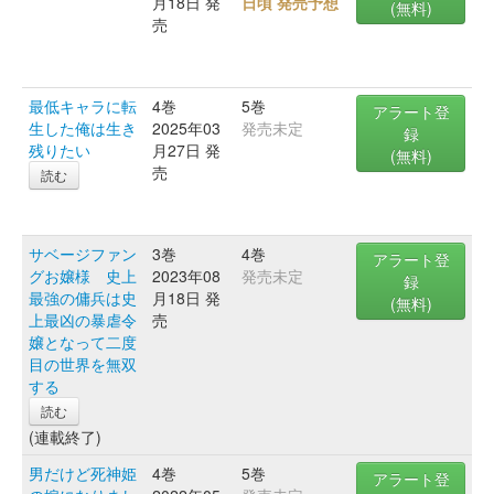
月18日 発
日頃 発売予想
(無料)
売
最低キャラに転
4巻
5巻
アラート登
生した俺は生き
2025年03
発売未定
録
残りたい
月27日 発
(無料)
売
読む
サベージファン
3巻
4巻
アラート登
グお嬢様 史上
2023年08
発売未定
録
最強の傭兵は史
月18日 発
(無料)
上最凶の暴虐令
売
嬢となって二度
目の世界を無双
する
読む
(連載終了)
男だけど死神姫
4巻
5巻
アラート登