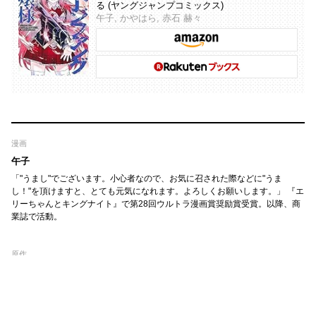
る (ヤングジャンプコミックス)
午子, かやはら, 赤石 赫々
漫画
午子
「"うまし"でございます。小心者なので、お気に召された際などに"うま
し！"を頂けますと、とても元気になれます。よろしくお願いします。」 『エ
リーちゃんとキングナイト』で第28回ウルトラ漫画賞奨励賞受賞。以降、商
業誌で活動。
原作
赤石赫々（ファンタジア文庫 KADOKAWA刊）
かやはら