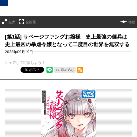
拡大
全画面
移動
[第1話] サベージファングお嬢様 史上最強の傭兵は
史上最凶の暴虐令嬢となって二度目の世界を無双する
2023年09月19日
シェアして応援しよう！
RSSフィード
ポスト
埋め込む