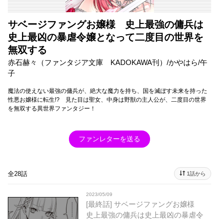
サベージファングお嬢様 史上最強の傭兵は
史上最凶の暴虐令嬢となって二度目の世界を
無双する
赤石赫々（ファンタジア文庫 KADOKAWA刊）/かやはら/午
子
魔法の使えない最強の傭兵が、絶大な魔力を持ち、国を滅ぼす未来を持った
性悪お嬢様に転生!? 見た目は聖女、中身は野獣の主人公が、二度目の世界
を無双する異世界ファンタジー！
ファンレターを送る
全28話
1話から
2023/05/09
[最終話] サベージファングお嬢様
史上最強の傭兵は史上最凶の暴虐令