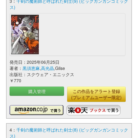
3：
千剣の魔術師と呼ばれた剣士(9) (ビッグガンガンコミック
ス)
発売日：2025年06月25日
著者：
黒須恵麻
,
高光晶
,Gilse
出版社：スクウェア・エニックス
￥770
購入管理
この作品をアラート登録
(プレミアムユーザー限定)
4：
千剣の魔術師と呼ばれた剣士(8) (ビッグガンガンコミック
ス)