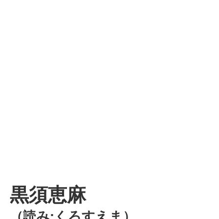
黒須恵麻
（読み:くろすえま）