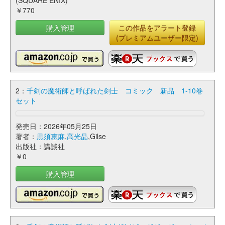
(SQUARE ENIX)
￥770
購入管理
この作品をアラート登録
(プレミアムユーザー限定)
2：
千剣の魔術師と呼ばれた剣士 コミック 新品 1-10巻
セット
発売日：2026年05月25日
著者：
黒須恵麻
,
高光晶
,Gilse
出版社：講談社
￥0
購入管理