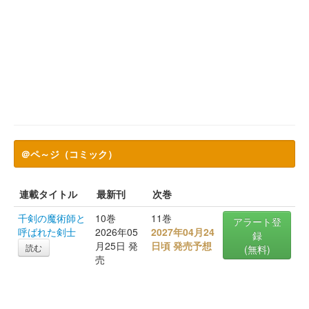
＠ペ～ジ（コミック）
連載タイトル
最新刊
次巻
千剣の魔術師と
10巻
11巻
アラート登
呼ばれた剣士
2026年05
2027年04月24
録
月25日 発
日頃 発売予想
読む
(無料)
売