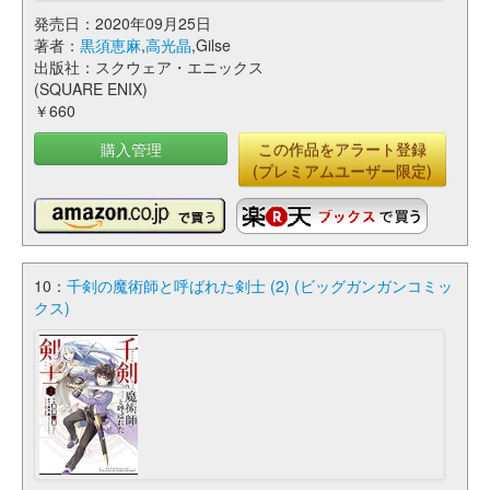
発売日：2020年09月25日
著者：
黒須恵麻
,
高光晶
,Gilse
出版社：スクウェア・エニックス
(SQUARE ENIX)
￥660
購入管理
この作品をアラート登録
(プレミアムユーザー限定)
10：
千剣の魔術師と呼ばれた剣士 (2) (ビッグガンガンコミッ
クス)