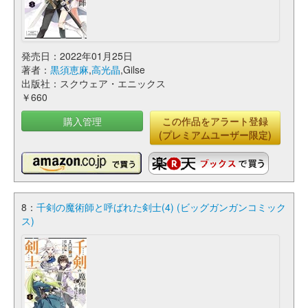
発売日：2022年01月25日
著者：
黒須恵麻
,
高光晶
,Gilse
出版社：スクウェア・エニックス
￥660
購入管理
この作品をアラート登録
(プレミアムユーザー限定)
8：
千剣の魔術師と呼ばれた剣士(4) (ビッグガンガンコミック
ス)