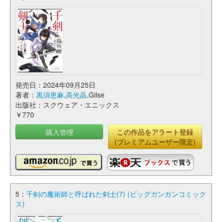
発売日：2024年09月25日
著者：
黒須恵麻
,
高光晶
,Gilse
出版社：スクウェア・エニックス
￥770
購入管理
この作品をアラート登録
(プレミアムユーザー限定)
5：
千剣の魔術師と呼ばれた剣士(7) (ビッグガンガンコミック
ス)