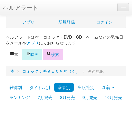
ベルアラート
ベルアラートとは
アプリ
新規登録
ログイン
ヘルプ
ベルアラートは本・コミック・DVD・CD・ゲームなどの発売日
新規登録
をメールや
アプリ
にてお知らせします
ログイン
本
映画
検索
Myカレンダー
本
>
コミック：著者５０音順（く）
>
黒須恵麻
購入管理
雑誌別
タイトル別
著者別
出版社別
新着
Myシェルフ
ランキング
7月発売
8月発売
9月発売
10月発売
プレミアム