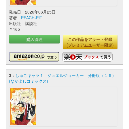
発売日：2026年06月25日
著者：
PEACH-PIT
出版社：講談社
￥165
購入管理
この作品をアラート登録
(プレミアムユーザー限定)
3：
しゅごキャラ！ ジュエルジョーカー 分冊版（１６）
(なかよしコミックス)