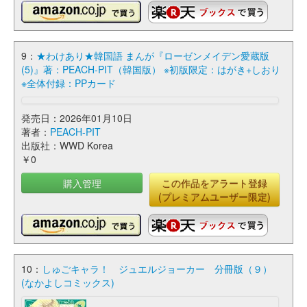
9：
★わけあり★韓国語 まんが『ローゼンメイデン愛蔵版
(5)』著：PEACH-PIT（韓国版） ※初版限定：はがき+しおり
※全体付録：PPカード
発売日：2026年01月10日
著者：
PEACH-PIT
出版社：WWD Korea
￥0
購入管理
この作品をアラート登録
(プレミアムユーザー限定)
10：
しゅごキャラ！ ジュエルジョーカー 分冊版（９）
(なかよしコミックス)