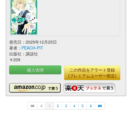
発売日：2025年12月25日
著者：
PEACH-PIT
出版社：講談社
￥209
購入管理
この作品をアラート登録
(プレミアムユーザー限定)
1
2
3
4
5