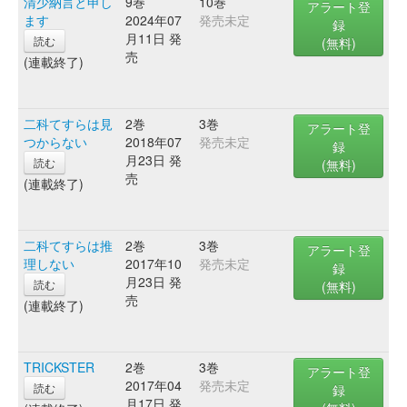
清少納言と申し
9巻
10巻
アラート登
ます
2024年07
発売未定
録
月11日 発
読む
(無料)
売
(連載終了)
二科てすらは見
2巻
3巻
アラート登
つからない
2018年07
発売未定
録
月23日 発
読む
(無料)
売
(連載終了)
二科てすらは推
2巻
3巻
アラート登
理しない
2017年10
発売未定
録
月23日 発
読む
(無料)
売
(連載終了)
TRICKSTER
2巻
3巻
アラート登
2017年04
発売未定
読む
録
月17日 発