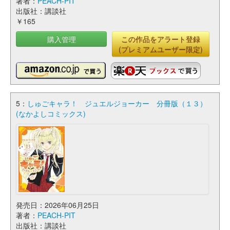
著者：
PEACH-PIT
出版社：講談社
￥165
購入管理
この作品をアラート登録
(プレミアムユーザー限定)
5：
しゅごキャラ！ ジュエルジョーカー 分冊版（１３）
(なかよしコミックス)
発売日：2026年06月25日
著者：
PEACH-PIT
出版社：講談社