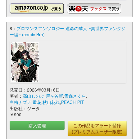
8：
ブロマンスアンソロジー 運命の隣人 ~異世界ファンタジ
ー編~ (comic Bro)
発売日：2026年03月18日
著者：
高山しのぶ
,
戸ヶ谷新
,
雪森さくら
,
白梅ナズナ
,
重花
,
秋山花緒
,
PEACH-PIT
出版社：ジータ
￥990
購入管理
この作品をアラート登録
(プレミアムユーザー限定)