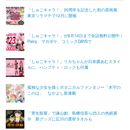
「しゅごキャラ！」20周年を記念した初の原画展、
東京ソラマチで12月に開催
「しゅごキャラ！」が6月14日まで全話無料公開中！
Palcy、マガポケ、コミックDAYSで
「しゅごキャラ！」リカちゃんが日奈森あむスタイ
ルに、ハンプティ・ロックも付属
孤独な少女を描くボタニカルファンタジー「木守の
このは」 なかよし新連載
「寄生獣展」で諫山創、島﨑信長ら25人の色紙展
示 新グッズに広川の選挙タオルも