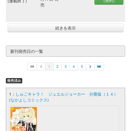
(無料)
(連載終了)
売
続きを表示
新刊発売日の一覧
1
2
3
4
5
発売済み
1：
しゅごキャラ！ ジュエルジョーカー 分冊版（１４）
(なかよしコミックス)