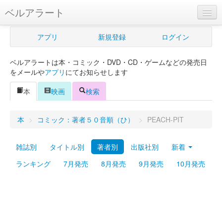
ベルアラート
ベルアラートとは
アプリ
新規登録
ログイン
ヘルプ
ベルアラートは本・コミック・DVD・CD・ゲームなどの発売日
新規登録
をメールや
アプリ
にてお知らせします
ログイン
本
映画
検索
Myカレンダー
本
>
コミック：著者５０音順（ひ）
>
PEACH-PIT
購入管理
雑誌別
タイトル別
著者別
出版社別
新着
Myシェルフ
ランキング
7月発売
8月発売
9月発売
10月発売
プレミアム