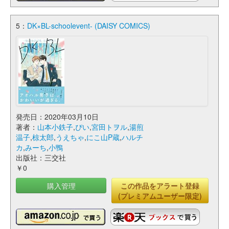
5：
DK×BL-schoolevent- (DAISY COMICS)
発売日：2020年03月10日
著者：
山本小鉄子
,
ぴい
,
宮田トヲル
,
湯煎
温子
,
椋太郎
,
うえちゃ
,
にこ山P蔵
,
ハルチ
カ
,
みーち
,
小鴨
出版社：三交社
￥0
購入管理
この作品をアラート登録
(プレミアムユーザー限定)