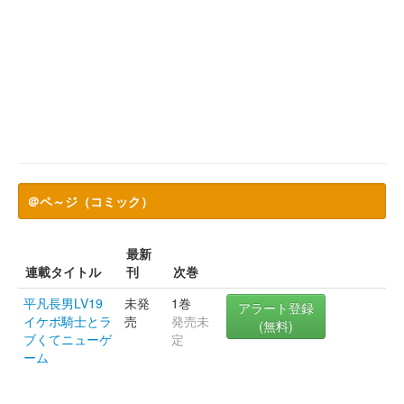
＠ペ～ジ（コミック）
最新
連載タイトル
刊
次巻
平凡長男LV19
未発
1巻
アラート登録
イケボ騎士とラ
売
発売未
(無料)
ブくてニューゲ
定
ーム