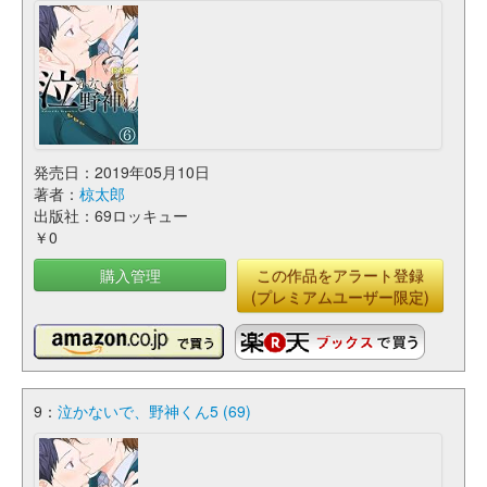
発売日：2019年05月10日
著者：
椋太郎
出版社：69ロッキュー
￥0
購入管理
この作品をアラート登録
(プレミアムユーザー限定)
9：
泣かないで、野神くん5 (69)