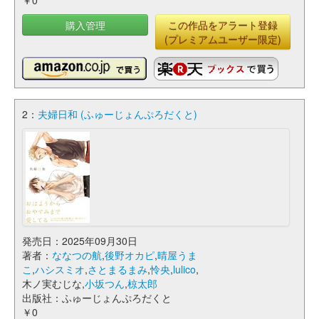
￥0
購入管理
この作品をアラート登録
(プレミアムユーザー限定)
2：
夫婦日和 (ふゅーじょんぷろだくと)
発売日：2025年09月30日
著者：
ななつの航
,
後野オカピ
,
晴屋うま
こ
,
ハシスミオ
,
さとまるまみ
,
怜央
,
lulico
,
木ノ実むじな,
小坂つん
,
椋太郎
出版社：ふゅーじょんぷろだくと
￥0