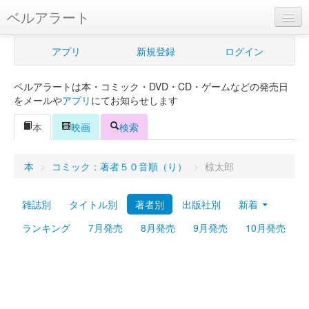
ベルアラート
ベルアラートとは
アプリ
新規登録
ログイン
ヘルプ
ベルアラートは本・コミック・DVD・CD・ゲームなどの発売日
新規登録
をメールや
アプリ
にてお知らせします
ログイン
本
映画
検索
Myカレンダー
本
>
コミック：著者５０音順（り）
>
椋太郎
購入管理
雑誌別
タイトル別
著者別
出版社別
新着
Myシェルフ
ランキング
7月発売
8月発売
9月発売
10月発売
プレミアム