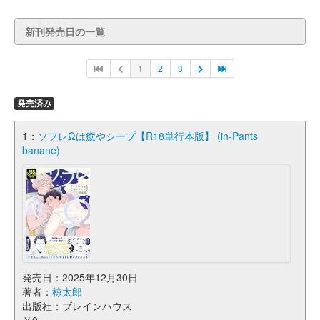
新刊発売日の一覧
1
2
3
発売済み
1：
ソフレΩは癒やシープ【R18単行本版】 (in-Pants
banane)
発売日：2025年12月30日
著者：
椋太郎
出版社：ブレインハウス