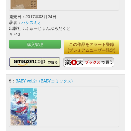
発売日：2017年03月24日
著者：
ハシスミオ
出版社：ふゅーじょんぷろだくと
￥743
購入管理
この作品をアラート登録
(プレミアムユーザー限定)
5：
BABY vol.21 (BABYコミックス)