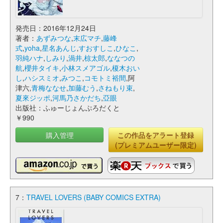
発売日：2016年12月24日
著者：
あずみつな
,
末広マチ
,
藤峰
式
,
yoha
,
星名あんじ
,
すおすしこ
,
ひなこ
,
羽純ハナ
,
しみり
,
渦井
,
椋太郎
,
ななつの
航
,
櫻井タイキ
,
小林スメアゴル
,
榎木おい
し
,
ハシスミオ
,
みつこ
,
コモトミ裕間
,阿
津六,
青梅ななせ
,
加藤むう
,
さねもり束
,
夏來ジッポ
,
河馬乃さかだち
,
亞眼
出版社：ふゅーじょんぷろだくと
￥990
購入管理
この作品をアラート登録
(プレミアムユーザー限定)
7：
TRAVEL LOVERS (BABY COMICS EXTRA)