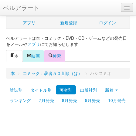
ベルアラート
ベルアラートとは
アプリ
新規登録
ログイン
ヘルプ
ベルアラートは本・コミック・DVD・CD・ゲームなどの発売日
新規登録
をメールや
アプリ
にてお知らせします
ログイン
本
映画
検索
Myカレンダー
本
>
コミック：著者５０音順（は）
>
ハシスミオ
購入管理
雑誌別
タイトル別
著者別
出版社別
新着
Myシェルフ
ランキング
7月発売
8月発売
9月発売
10月発売
プレミアム