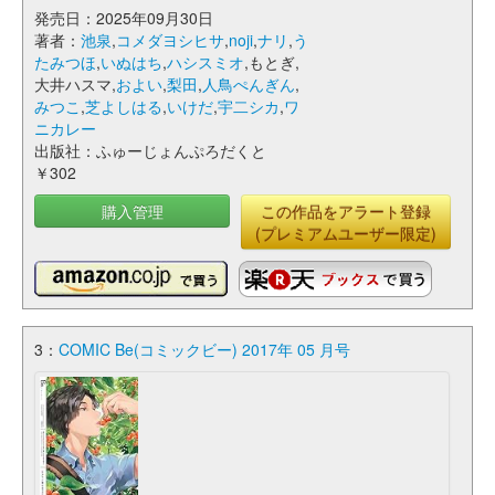
発売日：2025年09月30日
著者：
池泉
,
コメダヨシヒサ
,
noji
,
ナリ
,
う
たみつほ
,
いぬはち
,
ハシスミオ
,もとぎ,
大井ハスマ,
およい
,
梨田
,
人鳥ぺんぎん
,
みつこ
,
芝よしはる
,
いけだ
,
宇二シカ
,
ワ
ニカレー
出版社：ふゅーじょんぷろだくと
￥302
購入管理
この作品をアラート登録
(プレミアムユーザー限定)
3：
COMIC Be(コミックビー) 2017年 05 月号