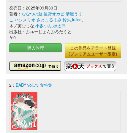
発売日：2025年09月30日
著者：
ななつの航
,
後野オカピ
,
晴屋うま
こ
,
ハシスミオ
,
さとまるまみ
,
怜央
,
lulico
,
木ノ実むじな,
小坂つん
,
椋太郎
出版社：ふゅーじょんぷろだくと
￥0
購入管理
この作品をアラート登録
(プレミアムユーザー限定)
2：
BABY vol.75 食特集