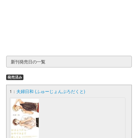
新刊発売日の一覧
発売済み
1：
夫婦日和 (ふゅーじょんぷろだくと)