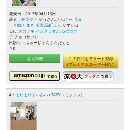
発売日：2017年04月13日
著者：
愛染マナ
,ぞうさん,さんにゃ,
毛魂
一直線
,
たまき
,
英貴
,
風町ふく
,かずがは
るひ,
タカツキ
,
ハシスミオ
,
ひるのつき
子
,チョコサブレ
出版社：ふゅーじょんぷろだくと
￥0
購入管理
この作品をアラート登録
(プレミアムユーザー限定)
4：
よりよりそいあい (BABYコミックス)