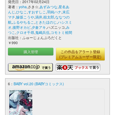
発売日：2017年02月24日
著者：
yoha
,さき☆,
あずみつな
,
星名あ
んじ
,
ひなこ
,
すおすしこ
,
羽純ハナ
,
末広
マチ
,
鰺坂こうや
,
渦井
,
椋太郎
,
ななつの
航
,
ふるやちるこ
,
ときたほのじ
,
ハシスミ
オ
,
後野オカピ
,
夕倉アキ
,ハズニッコ,
み
つこ
,
クロオ千尋
,
鬼嶋兵伍
,
コモトミ裕間
出版社：ふゅーじょんぷろだくと
￥990
購入管理
この作品をアラート登録
(プレミアムユーザー限定)
6：
BABY vol.20 (BABYコミックス)