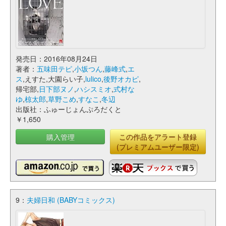
発売日：2016年08月24日
著者：
五味田テピ
,
小坂つん
,
藤峰式
,
エ
ス
,えすた,大園らい子,
lulico
,
後野オカピ
,
帰宅部,
日下部ヌノ
,
ハシスミオ
,
式村な
ゆ
,
椋太郎
,
草野こめ
,
すなこ
,
冬辺
出版社：ふゅーじょんぷろだくと
￥1,650
購入管理
この作品をアラート登録
(プレミアムユーザー限定)
9：
夫婦日和 (BABYコミックス)