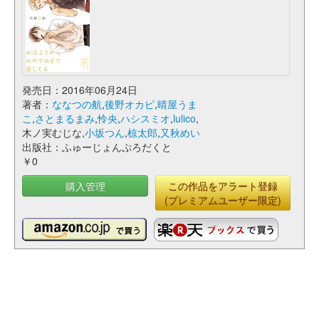
発売日：2016年06月24日
著者：
ななつの航
,
後野オカピ
,
晴屋うま
こ
,
さとまるまみ
,
怜央
,
ハシスミオ
,
lulico
,
木ノ実むじな,
小坂つん
,
椋太郎
,
又秋めい
出版社：ふゅーじょんぷろだくと
￥0
購入管理
この作品をアラート登録
(プレミアムユーザー限定)