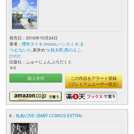
発売日：2016年10月24日
著者：
櫻井タイキ
,
mucco
,
ハシスミオ
,
ま
つ
,
むないた
,束井めつ,
椋太郎
,
西のえこ
,
ひのた
出版社：ふゅーじょんぷろだくと
￥0
購入管理
この作品をアラート登録
(プレミアムユーザー限定)
8：
執着LOVE (BABY COMICS EXTRA)