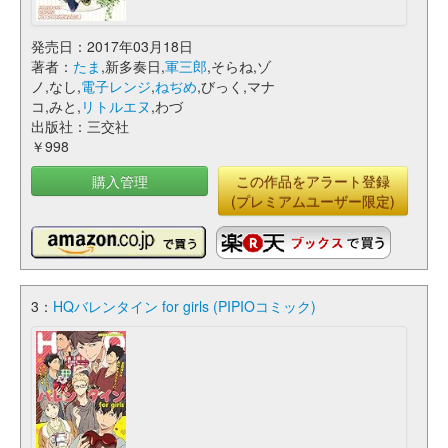
発売日：2017年03月18日
著者：
たま
,新多奏日,
軍三郎
,そらね,ゾ
ノ,なし,
電子レンジ
,
ねぢめ
,びっく,マナ
コ,みと,
リトルエヌ
,わづ
出版社：三交社
￥998
購入管理
この作品をアラート登録
(プレミアムユーザー限定)
3：
HQバレンタイン for girls (PIPIOコミック)