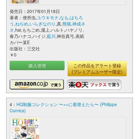
発売日：2017年01月18日
著者：便所虫,
ユウキモナ
,
なも
,
はちろ
う
,
ねぢめ
,
いらぎなのり
,真,
熊猫
,
神成ネ
オ
,hai,もちごめ,瀧上,ハルト,ハヤノリ,
春乃ハナコ,ハイジ,
藍川
,神谷真弓,表紙
カバー某E
出版社：三交社
￥0
購入管理
この作品をアラート登録
(プレミアムユーザー限定)
4：
HQ制服コレクション 〜××に着替えたら〜 (Philippe
Comics)