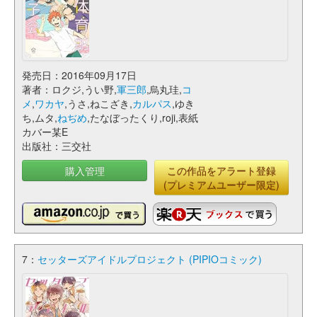
発売日：2016年09月17日
著者：ロクジ,うい野,
軍三郎
,烏丸珪,
コ
メ
,
ワカヤ
,うさ,ねこざき,
カルパス
,ゆき
ち,ムタ,
ねぢめ
,たなぼったくり,roji,表紙
カバー某E
出版社：三交社
購入管理
この作品をアラート登録
(プレミアムユーザー限定)
7：
セッターズアイドルプロジェクト (PIPIOコミック)