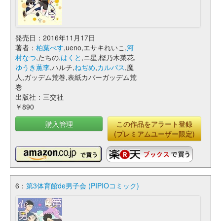
発売日：2016年11月17日
著者：
柏葉ぺす
,ueno,エサキれいこ,
河
村なつ
,たちの,
はくと
,ニ星,樫乃木菜花,
ゆうき薫李
,ハルチ,
ねぢめ
,
カルパス
,魔
人,ガッデム荒巻,表紙カバーガッデム荒
巻
出版社：三交社
￥890
購入管理
この作品をアラート登録
(プレミアムユーザー限定)
6：
第3体育館de男子会 (PIPIOコミック)