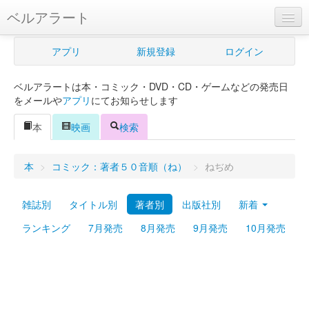
ベルアラート
ベルアラートとは
アプリ
新規登録
ログイン
ヘルプ
ベルアラートは本・コミック・DVD・CD・ゲームなどの発売日
新規登録
をメールや
アプリ
にてお知らせします
ログイン
本
映画
検索
Myカレンダー
本
>
コミック：著者５０音順（ね）
>
ねぢめ
購入管理
雑誌別
タイトル別
著者別
出版社別
新着
Myシェルフ
ランキング
7月発売
8月発売
9月発売
10月発売
プレミアム