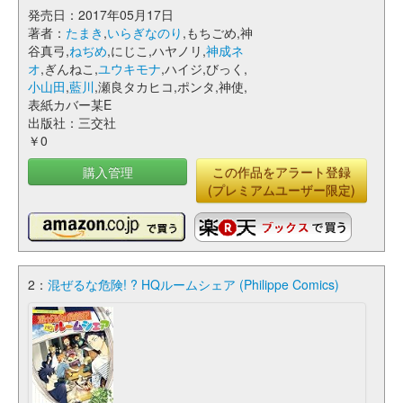
発売日：2017年05月17日
著者：
たまき
,
いらぎなのり
,もちごめ,神
谷真弓,
ねぢめ
,にじこ,ハヤノリ,
神成ネ
オ
,ぎんねこ,
ユウキモナ
,ハイジ,びっく,
小山田
,
藍川
,瀬良タカヒコ,ポンタ,神使,
表紙カバー某E
出版社：三交社
￥0
購入管理
この作品をアラート登録
(プレミアムユーザー限定)
2：
混ぜるな危険! ? HQルームシェア (Philippe Comics)