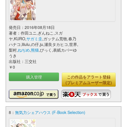
発売日：2016年08月18日
著者：作田ユニ,ぎんねこ,スガ
ヤ,KURO,
サガミ圭
,ガッテム荒牧,春乃
ハナコ,lilulu,の仔,ju,瀬良タカヒコ,世界,
梨村,
ねぢめ
,
熊猫
,びっく,表紙カバーゆ
うき
出版社：三交社
￥0
購入管理
この作品をアラート登録
(プレミアムユーザー限定)
8：
無気力シェアハウス (F-Book Selection)