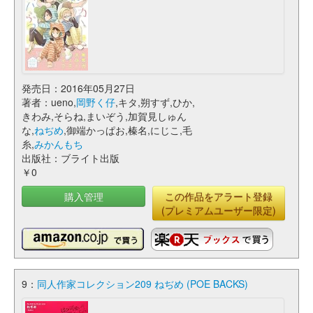
発売日：2016年05月27日
著者：ueno,
岡野く仔
,キタ,朔すず,ひか,
きわみ,そらね,まいぞう,加賀見しゅん
な,
ねぢめ
,御端かっぱお,榛名,にじこ,毛
糸,
みかんもち
出版社：ブライト出版
￥0
購入管理
この作品をアラート登録
(プレミアムユーザー限定)
9：
同人作家コレクション209 ねぢめ (POE BACKS)