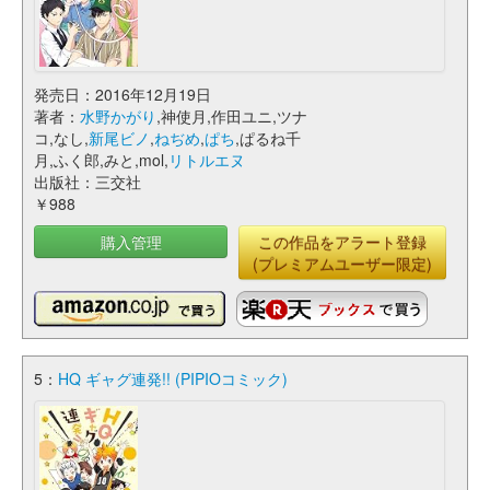
発売日：2016年12月19日
著者：
水野かがり
,神使月,作田ユニ,ツナ
コ,なし,
新尾ビノ
,
ねぢめ
,
ぱち
,ぱるね千
月,ふく郎,みと,mol,
リトルエヌ
出版社：三交社
￥988
購入管理
この作品をアラート登録
(プレミアムユーザー限定)
5：
HQ ギャグ連発!! (PIPIOコミック)