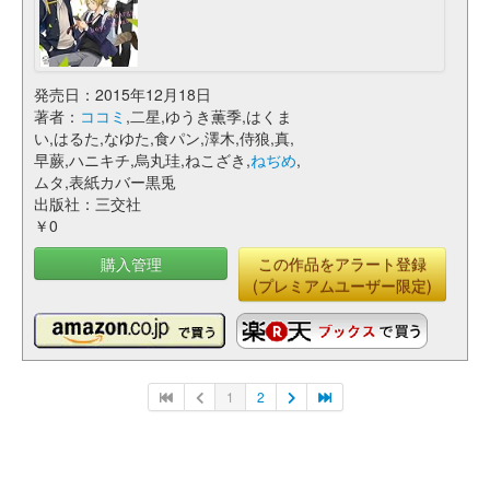
発売日：2015年12月18日
著者：
ココミ
,二星,ゆうき薫季,はくま
い,はるた,なゆた,食パン,澤木,侍狼,真,
早蕨,ハニキチ,烏丸珪,ねこざき,
ねぢめ
,
ムタ,表紙カバー黒兎
出版社：三交社
￥0
購入管理
この作品をアラート登録
(プレミアムユーザー限定)
1
2