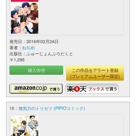
発売日：2016年02月24日
著者：
ねぢめ
出版社：ふゅーじょんぷろだくと
￥1,296
購入管理
この作品をアラート登録
(プレミアムユーザー限定)
10：
無気力のトリセツ (PIPIOコミック)