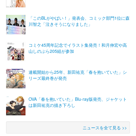
「このBLがやばい！」発表会、コミック部門1位に森
川智之「泣きそうになりました」
コミケ45周年記念でイラスト集発売！和月伸宏や高
山しのぶら205組が参加
連載開始から25年、新田祐克「春を抱いていた」シ
リーズ最終巻が発売
OVA「春を抱いていた」Blu-ray版発売、ジャケット
は新田祐克の描き下ろし
ニュースを全て見る >>