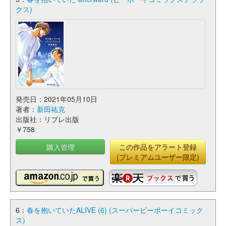
クス)
発売日：2021年05月10日
著者：
新田祐克
出版社：リブレ出版
￥758
購入管理
この作品をアラート登録
(プレミアムユーザー限定)
6：
春を抱いていたALIVE (6) (スーパービーボーイコミック
ス)