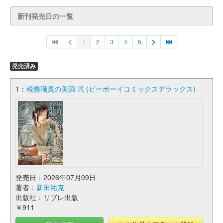
新刊発売日の一覧
1
2
3
4
5
発売済み
1：
税務職員の美酒 弐 (ビーボーイコミックスデラックス)
発売日：2026年07月09日
著者：
新田祐克
出版社：リブレ出版
￥911