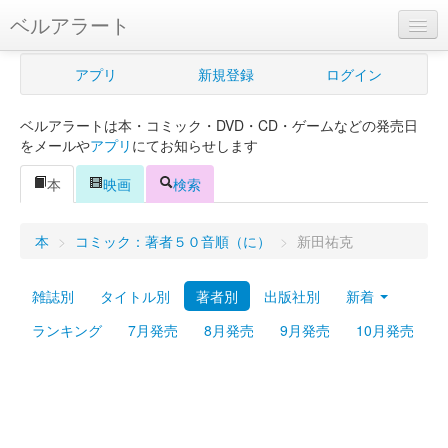
ベルアラート
ベルアラートとは
アプリ
新規登録
ログイン
ヘルプ
ベルアラートは本・コミック・DVD・CD・ゲームなどの発売日
新規登録
をメールや
アプリ
にてお知らせします
ログイン
本
映画
検索
Myカレンダー
本
>
コミック：著者５０音順（に）
>
新田祐克
購入管理
雑誌別
タイトル別
著者別
出版社別
新着
Myシェルフ
ランキング
7月発売
8月発売
9月発売
10月発売
プレミアム