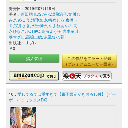
発売日：2019年07月18日
著者：
新田祐克
,
ながべ
,
湯煎温子
,
文川じ
み
,
ためこう
,
池玲文
,
灰崎めじろ
,
倉橋ト
モ
,
宝井さき
,
水壬楓子
,
やまねあやの
,
高
永ひなこ
,
TOTIKO
,
鳥海よう子
,
岩本薫
,
山
葵マグロ
,
高嶋上総
,
赤原ねぐ
,
暮
出版社：リブレ
￥0
購入管理
この作品をアラート登録
(プレミアムユーザー限定)
10：
愛してるでは重すぎて【電子限定かきおろし付】 (ビー
ボーイコミックスDX)