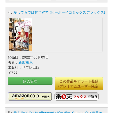
4：
愛してるでは甘すぎて (ビーボーイコミックスデラックス)
発売日：2022年06月09日
著者：
新田祐克
出版社：リブレ出版
￥758
購入管理
この作品をアラート登録
(プレミアムユーザー限定)
5：
春を抱いていた afterward (ビーボーイコミックスデラッ