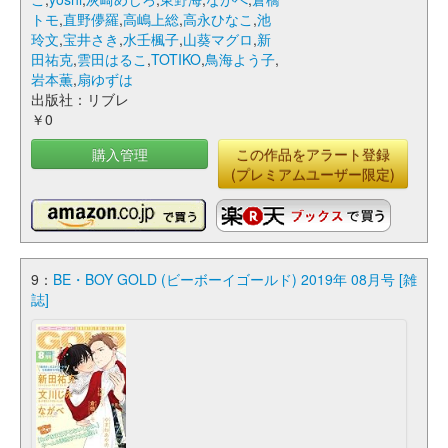
トモ
,
直野儚羅
,
高嶋上総
,
高永ひなこ
,
池
玲文
,
宝井さき
,
水壬楓子
,
山葵マグロ
,
新
田祐克
,
雲田はるこ
,
TOTIKO
,
鳥海よう子
,
岩本薫
,
扇ゆずは
出版社：リブレ
￥0
購入管理
この作品をアラート登録
(プレミアムユーザー限定)
9：
BE・BOY GOLD (ビーボーイゴールド) 2019年 08月号 [雑
誌]