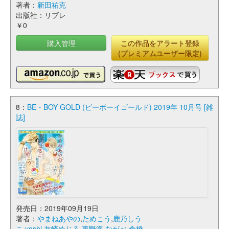
著者：
新田祐克
出版社：リブレ
￥0
購入管理
この作品をアラート登録
(プレミアムユーザー限定)
8：
BE・BOY GOLD (ビーボーイゴールド) 2019年 10月号 [雑
誌]
発売日：2019年09月19日
著者：
やまねあやの
,
ためこう
,
鹿乃しう
こ
,
yoshi
,
灰崎めじろ
,
東野海
,
ながべ
,
倉橋