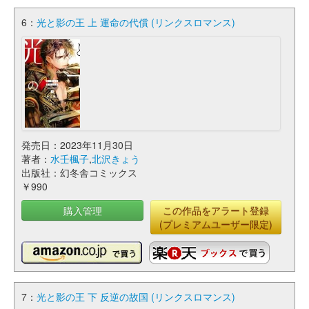
6：
光と影の王 上 運命の代償 (リンクスロマンス)
発売日：2023年11月30日
著者：
水壬楓子
,
北沢きょう
出版社：幻冬舎コミックス
￥990
購入管理
この作品をアラート登録
(プレミアムユーザー限定)
7：
光と影の王 下 反逆の故国 (リンクスロマンス)