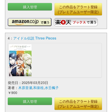
購入管理
この作品をアラート登録
(プレミアムユーザー限定)
4：
アイドル伝説 Three Pieces
発売日：2025年03月23日
著者：
木原音瀬
,
和泉桂
,
水壬楓子
￥900
購入管理
この作品をアラート登録
(プレミアムユーザー限定)