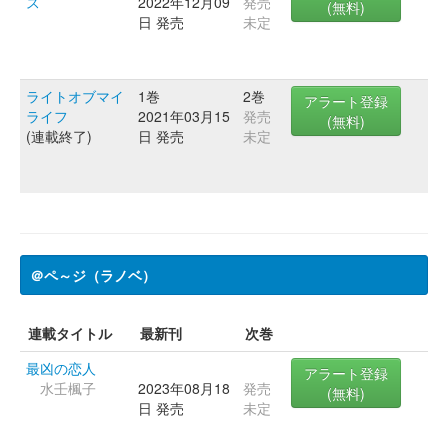
ス
2022年12月09
発売
(無料)
日 発売
未定
ライトオブマイ
1巻
2巻
アラート登録
ライフ
2021年03月15
発売
(無料)
(連載終了)
日 発売
未定
＠ペ～ジ（ラノベ）
連載タイトル
最新刊
次巻
最凶の恋人
アラート登録
水壬楓子
2023年08月18
発売
(無料)
日 発売
未定