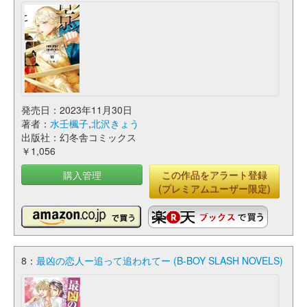
発売日：2023年11月30日
著者：
水壬楓子
,
北沢きょう
出版社：幻冬舎コミックス
￥1,056
購入管理
この作品をアラート登録
(プレミアムユーザー限定)
8：
最凶の恋人ー追って追われてー (B-BOY SLASH NOVELS)