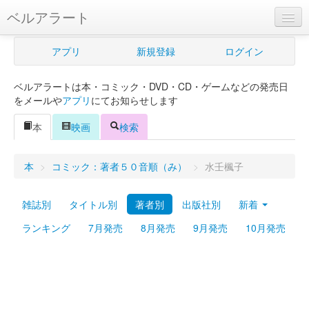
ベルアラート
ベルアラートとは
アプリ
新規登録
ログイン
ヘルプ
ベルアラートは本・コミック・DVD・CD・ゲームなどの発売日
新規登録
をメールや
アプリ
にてお知らせします
ログイン
本
映画
検索
Myカレンダー
本
>
コミック：著者５０音順（み）
>
水壬楓子
購入管理
雑誌別
タイトル別
著者別
出版社別
新着
Myシェルフ
ランキング
7月発売
8月発売
9月発売
10月発売
プレミアム