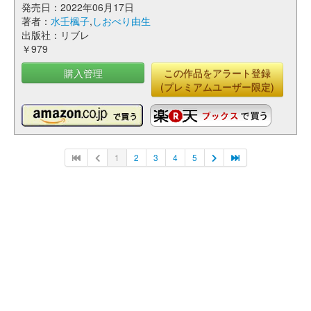
発売日：2022年06月17日
著者：
水壬楓子
,
しおべり由生
出版社：リブレ
￥979
購入管理
この作品をアラート登録
(プレミアムユーザー限定)
1
2
3
4
5