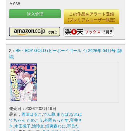
￥968
購入管理
この作品をアラート登録
(プレミアムユーザー限定)
2：
BE・BOY GOLD (ビーボーイゴールド) 2026年 04月号 [雑
誌]
発売日：2026年03月19日
著者：
雲田はるこ
,
でん蔵
,
まちば
,
なれは
てちゃん
,
ためこう
,
外岡もったす
,
宝井さ
き
,
水壬楓子
,
池玲文
,
蝦夷森わに
,
宇良た