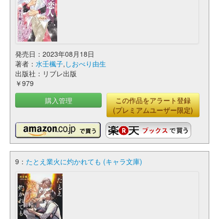
発売日：2023年08月18日
著者：
水壬楓子
,
しおべり由生
出版社：リブレ出版
￥979
購入管理
この作品をアラート登録
(プレミアムユーザー限定)
9：
たとえ業火に灼かれても (キャラ文庫)