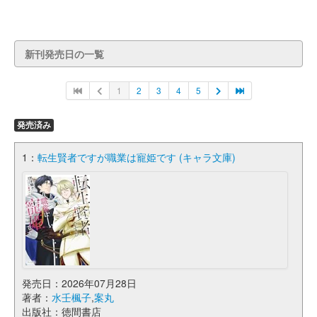
新刊発売日の一覧
1
2
3
4
5
発売済み
1：
転生賢者ですが職業は寵姫です (キャラ文庫)
発売日：2026年07月28日
著者：
水壬楓子
,
案丸
出版社：徳間書店