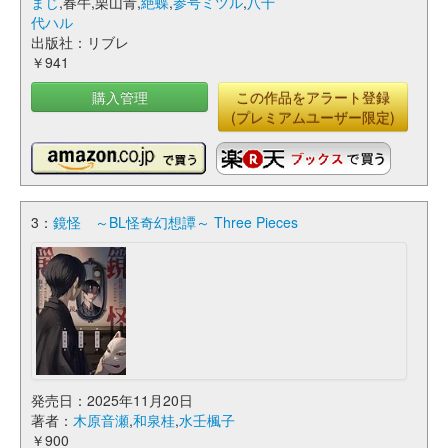
まじ
,春牛,栗山青,
絶蝶
,
参号ミツル
,
八千
代ハル
出版社：リブレ
￥941
購入管理
この作品をアラート登録
(プレミアムユーザー限定)
3：
鏡怪 ～BL怪奇幻想譚～ Three Pieces
発売日：2025年11月20日
著者：
木原音瀬
,
和泉桂
,
水壬楓子
￥900