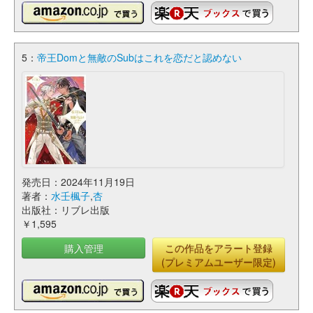
5：
帝王Domと無敵のSubはこれを恋だと認めない
発売日：2024年11月19日
著者：
水壬楓子
,
杏
出版社：リブレ出版
￥1,595
購入管理
この作品をアラート登録
(プレミアムユーザー限定)