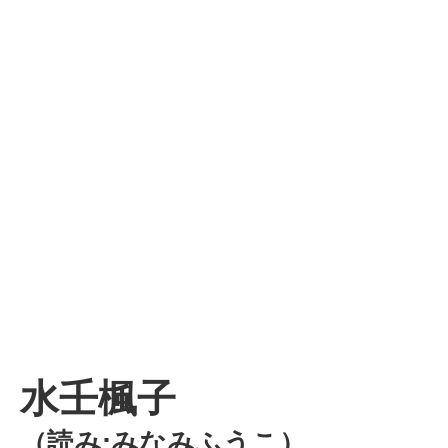
水壬楓子
（読み:みなみふうこ）