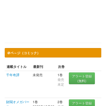
＠ペ～ジ（コミック）
連載タイトル
最新刊
次巻
千年奇譚
未発売
1巻
アラート登録
発売
(無料)
未定
財閥オメガバー
1巻
2巻
アラート登録