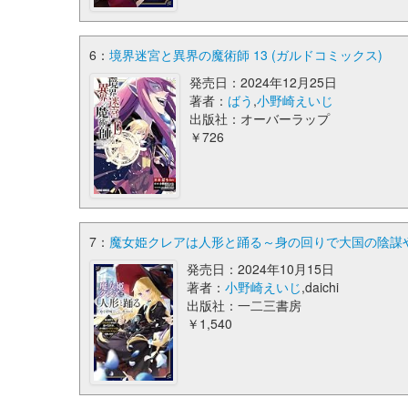
6：
境界迷宮と異界の魔術師 13 (ガルドコミックス)
発売日：2024年12月25日
著者：
ばう
,
小野崎えいじ
出版社：オーバーラップ
￥726
7：
魔女姫クレアは人形と踊る～身の回りで大国の陰謀や
発売日：2024年10月15日
著者：
小野崎えいじ
,daichi
出版社：一二三書房
￥1,540