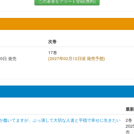
この著者をアラート登録(無料)
次巻
17巻
20日 発売
(
2027年02月12日頃 発売予想
)
最新
が蠢いてますが、ぶっ潰して大切な人達と平穏で幸せに生きたい
2巻
20
売