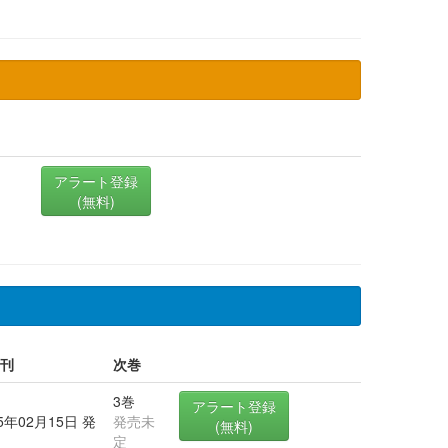
アラート登録
(無料)
刊
次巻
3巻
アラート登録
25年02月15日 発
発売未
(無料)
定