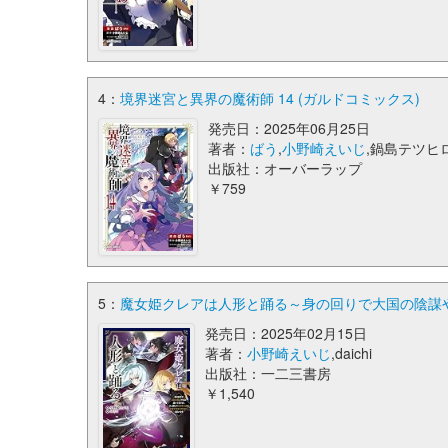
4：
境界迷宮と異界の魔術師 14 (ガルドコミックス)
発売日：2025年06月25日
著者：
ばう
,
小野崎えいじ
,鍋島テツヒ
出版社：オーバーラップ
￥759
5：
魔女姫クレアは人形と踊る～身の回りで大国の陰謀や
発売日：2025年02月15日
著者：
小野崎えいじ
,daichi
出版社：一二三書房
￥1,540