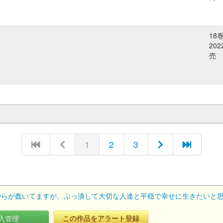
18
20
売
1
2
3
らが蠢いてますが、ぶっ潰して大切な人達と平穏で幸せに生きたいと思います
入管理
この作品をアラート登録