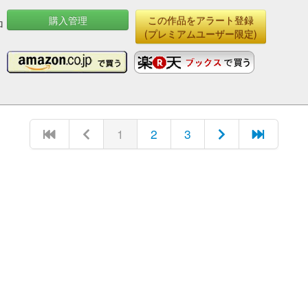
購入管理
この作品をアラート登録
ロ
(プレミアムユーザー限定)
1
2
3