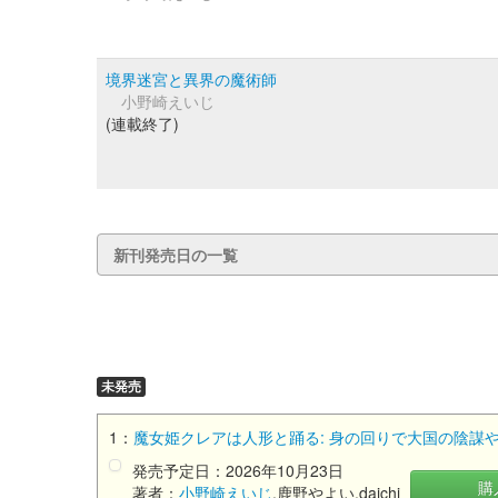
境界迷宮と異界の魔術師
小野崎えいじ
(連載終了)
新刊発売日の一覧
未発売
1：
魔女姫クレアは人形と踊る: 身の回りで大国の陰謀や
発売予定日：2026年10月23日
購
著者：
小野崎えいじ
,鹿野やよい,daichi