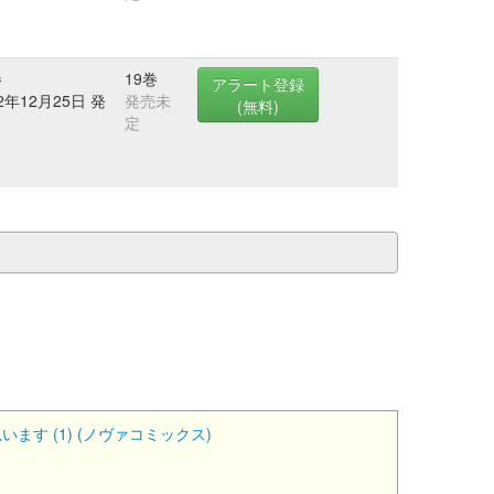
巻
19巻
アラート登録
22年12月25日 発
発売未
(無料)
定
 (1) (ノヴァコミックス)