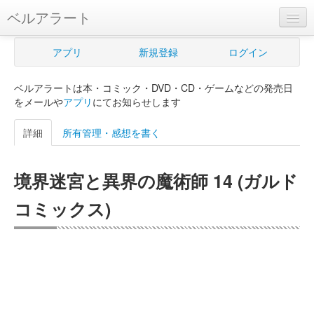
ベルアラート
ベルアラートとは
アプリ
新規登録
ログイン
ヘルプ
ベルアラートは本・コミック・DVD・CD・ゲームなどの発売日
新規登録
をメールや
アプリ
にてお知らせします
ログイン
詳細
所有管理・感想を書く
Myカレンダー
境界迷宮と異界の魔術師 14 (ガルド
購入管理
コミックス)
Myシェルフ
プレミアム