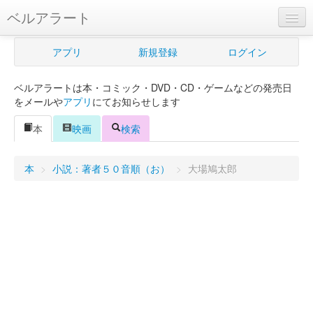
ベルアラート
ベルアラートとは
アプリ
新規登録
ログイン
ヘルプ
ベルアラートは本・コミック・DVD・CD・ゲームなどの発売日
新規登録
をメールや
アプリ
にてお知らせします
ログイン
本
映画
検索
Myカレンダー
本
>
小説：著者５０音順（お）
>
大場鳩太郎
購入管理
Myシェルフ
プレミアム