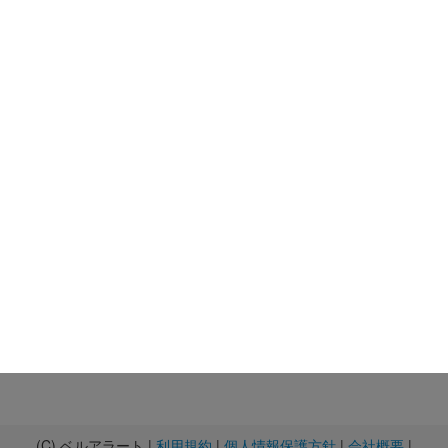
(C) ベルアラート |
利用規約
|
個人情報保護方針
|
会社概要
|