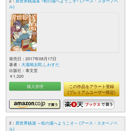
2：
異世界銭湯♨ ~松の湯へようこそ~ (アース・スターノベ
ル)
発売日：2017年08月17日
著者：
大場鳩太郎
,
しわすだ
出版社：泰文堂
￥1,320
購入管理
この作品をアラート登録
(プレミアムユーザー限定)
3：
異世界銭湯 ～松の湯へようこそ～ (アース・スターノベ
ル)