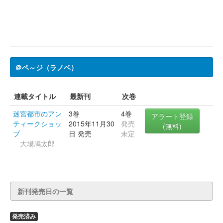
＠ペ～ジ（ラノベ）
連載タイトル
最新刊
次巻
迷宮都市のアン
3巻
4巻
アラート登録
ティークショッ
2015年11月30
発売
(無料)
プ
日 発売
未定
大場鳩太郎
新刊発売日の一覧
発売済み