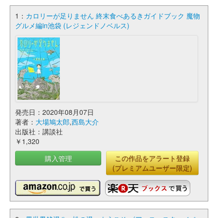
1：
カロリーが足りません 終末食べあるきガイドブック 魔物
グルメ編in池袋 (レジェンドノベルス)
発売日：2020年08月07日
著者：
大場鳩太郎
,
西島大介
出版社：講談社
￥1,320
購入管理
この作品をアラート登録
(プレミアムユーザー限定)