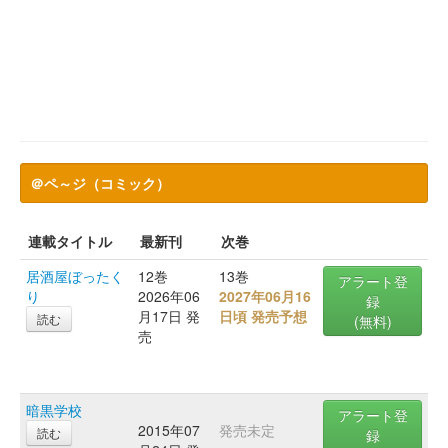
＠ペ～ジ（コミック）
連載タイトル
最新刊
次巻
居酒屋ぼったく
12巻
13巻
アラート登
り
2026年06
2027年06月16
録
月17日 発
日頃 発売予想
読む
(無料)
売
暗黒学校
アラート登
2015年07
発売未定
読む
録