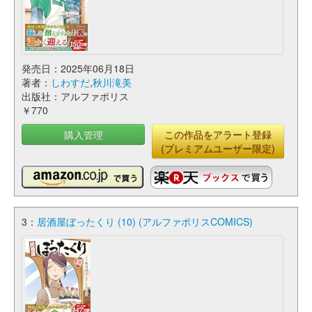
発売日：2025年06月18日
著者：
しわすだ
,
秋川滝美
出版社：アルファポリス
￥770
購入管理
この作品をアラート登録
(プレミアムユーザー限定)
3：
居酒屋ぼったくり (10) (アルファポリスCOMICS)