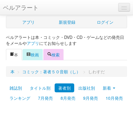
ベルアラート
ベルアラートとは
アプリ
新規登録
ログイン
ヘルプ
ベルアラートは本・コミック・DVD・CD・ゲームなどの発売日
新規登録
をメールや
アプリ
にてお知らせします
ログイン
本
映画
検索
Myカレンダー
本
>
コミック：著者５０音順（し）
>
しわすだ
購入管理
雑誌別
タイトル別
著者別
出版社別
新着
Myシェルフ
ランキング
7月発売
8月発売
9月発売
10月発売
プレミアム