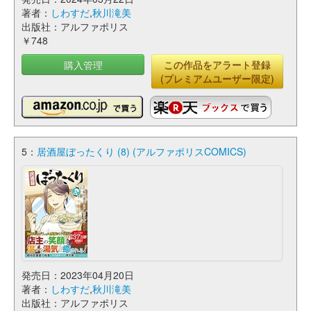
著者：
しわすだ
,
秋川滝美
出版社：アルファポリス
￥748
購入管理
この作品をアラート登録
(プレミアムユーザー限定)
5：
居酒屋ぼったくり (8) (アルファポリスCOMICS)
発売日：2023年04月20日
著者：
しわすだ
,
秋川滝美
出版社：アルファポリス