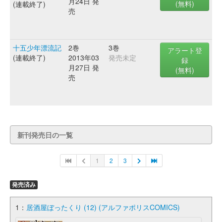
月24日 発
(無料)
(連載終了)
売
十五少年漂流記
2巻
3巻
アラート登
(連載終了)
2013年03
発売未定
録
月27日 発
(無料)
売
新刊発売日の一覧
1
2
3
発売済み
1：
居酒屋ぼったくり (12) (アルファポリスCOMICS)