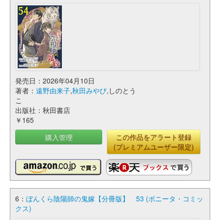
発売日：2026年04月10日
著者：
遠野由来子
,
秋田みやび
,しのとう
こ
出版社：秋田書店
￥165
購入管理
この作品をアラート登録
(プレミアムユーザー限定)
6：
ぼんくら陰陽師の鬼嫁【分冊版】 53 (ボニータ・コミッ
クス)