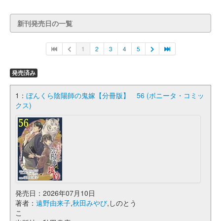
新刊発売日の一覧
1
2
3
4
5
発売済み
1：
ぼんくら陰陽師の鬼嫁【分冊版】 56 (ボニータ・コミッ
クス)
発売日：2026年07月10日
著者：
遠野由来子
,
秋田みやび
,しのとう
こ