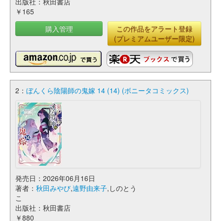
出版社：秋田書店
￥165
購入管理
この作品をアラート登録
(プレミアムユーザー限定)
2：
ぼんくら陰陽師の鬼嫁 14 (14) (ボニータコミックス)
発売日：2026年06月16日
著者：
秋田みやび
,
遠野由来子
,しのとう
こ
出版社：秋田書店
￥880