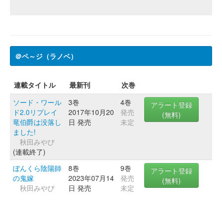
＠ペ～ジ（ラノベ）
連載タイトル
最新刊
次巻
ソード・ワール
3巻
4巻
アラート登録
ド2.0リプレイ
2017年10月20
発売
(無料)
竜伯爵は没落し
日 発売
未定
ました!
秋田みやび
(連載終了)
ぼんくら陰陽師
8巻
9巻
アラート登録
の鬼嫁
2023年07月14
発売
(無料)
秋田みやび
日 発売
未定