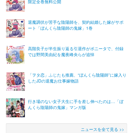
限定全巻無料公開
退魔調伏が苦手な陰陽師を、契約結婚した嫁がサポ
ート「ぼんくら陰陽師の鬼嫁」1巻
高階良子が半生振り返る引退作がボニータで、付録
では野間美由紀を魔夜峰央らが追悼
「ヲタ恋」ふじたも推薦、“ぼんくら陰陽師”に嫁入り
したJDの退魔お仕事嫁物語
行き場のない女子大生に手を差し伸べたのは…「ぼ
んくら陰陽師の鬼嫁」マンガ版
ニュースを全て見る >>