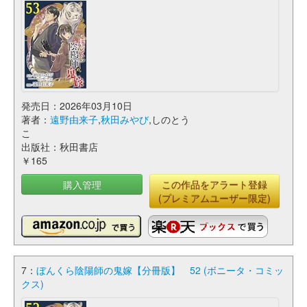
発売日：2026年03月10日
著者：
遠野由来子
,
秋田みやび
,しのとう
こ
出版社：秋田書店
￥165
購入管理
この作品をアラート登録
(プレミアムユーザー限定)
7：
ぼんくら陰陽師の鬼嫁【分冊版】 52 (ボニータ・コミッ
クス)