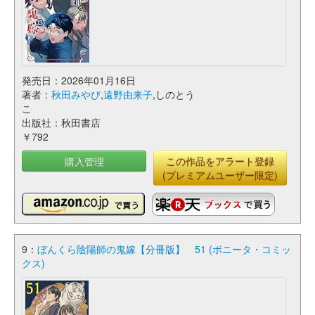
発売日：2026年01月16日
著者：
秋田みやび
,
遠野由来子
,しのとう
こ
出版社：秋田書店
￥792
購入管理
この作品をアラート登録
(プレミアムユーザー限定)
9：
ぼんくら陰陽師の鬼嫁【分冊版】 51 (ボニータ・コミッ
クス)