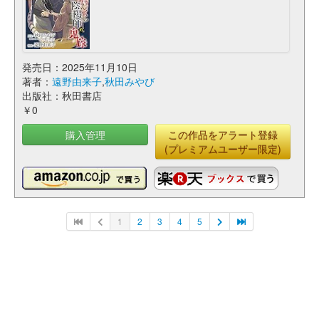
発売日：2025年11月10日
著者：
遠野由来子
,
秋田みやび
出版社：秋田書店
￥0
購入管理
この作品をアラート登録
(プレミアムユーザー限定)
1
2
3
4
5