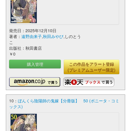
発売日：2025年12月10日
著者：
遠野由来子
,
秋田みやび
,しのとう
こ
出版社：秋田書店
￥0
購入管理
この作品をアラート登録
(プレミアムユーザー限定)
10：
ぼんくら陰陽師の鬼嫁【分冊版】 50 (ボニータ・コミ
ックス)