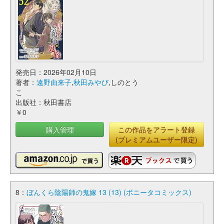
発売日：2026年02月10日
著者：
遠野由来子
,
秋田みやび
,しのとう
こ
出版社：秋田書店
￥0
購入管理
この作品をアラート登録
(プレミアムユーザー限定)
8：
ぼんくら陰陽師の鬼嫁 13 (13) (ボニータコミックス)