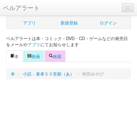
ベルアラート
ベルアラートとは
アプリ
新規登録
ログイン
ヘルプ
ベルアラートは本・コミック・DVD・CD・ゲームなどの発売日
新規登録
をメールや
アプリ
にてお知らせします
ログイン
本
映画
検索
Myカレンダー
本
>
小説：著者５０音順（あ）
>
秋田みやび
購入管理
Myシェルフ
プレミアム