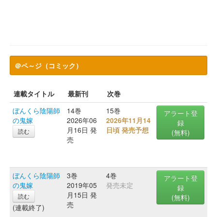
＠ペ～ジ（コミック）
連載タイトル
最新刊
次巻
ぼんくら陰陽師
14巻
15巻
アラート登
の鬼嫁
2026年06
2026年11月14
録
月16日 発
日頃 発売予想
読む
(無料)
売
ぼんくら陰陽師
3巻
4巻
アラート登
の鬼嫁
2019年05
発売未定
録
月15日 発
読む
(無料)
売
(連載終了)