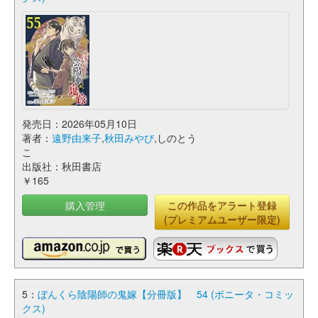
発売日：2026年05月10日
著者：
遠野由来子
,
秋田みやび
,しのとう
こ
出版社：秋田書店
￥165
購入管理
この作品をアラート登録
(プレミアムユーザー限定)
5：
ぼんくら陰陽師の鬼嫁【分冊版】 54 (ボニータ・コミッ
クス)