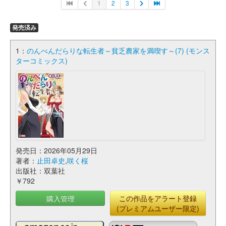
1
2
3
発売済み
1：
のんべんだらりな転生者～貧乏農家を満喫す～(7) (モンス
ターコミックス)
発売日：2026年05月29日
著者：
止田卓史
,
咲く桜
出版社：双葉社
￥792
購入管理
この作品をアラート登録
(プレミアムユーザー限定)