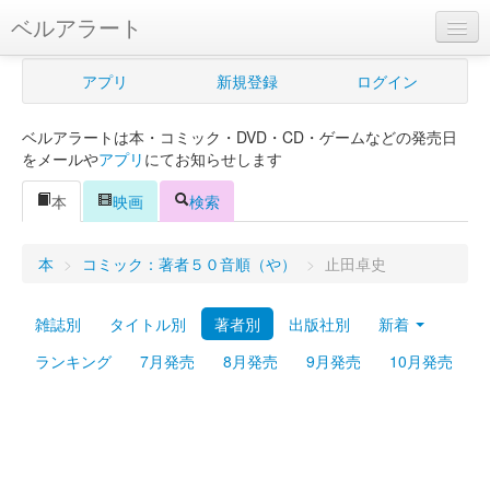
ベルアラート
ベルアラートとは
アプリ
新規登録
ログイン
ヘルプ
ベルアラートは本・コミック・DVD・CD・ゲームなどの発売日
新規登録
をメールや
アプリ
にてお知らせします
ログイン
本
映画
検索
Myカレンダー
本
>
コミック：著者５０音順（や）
>
止田卓史
購入管理
雑誌別
タイトル別
著者別
出版社別
新着
Myシェルフ
ランキング
7月発売
8月発売
9月発売
10月発売
プレミアム