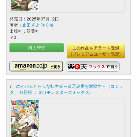
発売日：2025年07月12日
著者：
止田卓史
,
咲く桜
出版社：双葉社
￥0
購入管理
この作品をアラート登録
(プレミアムユーザー限定)
7：
のんべんだらりな転生者～貧乏農家を満喫す～（コミッ
ク） 分冊版 ： 23 (モンスターコミックス)