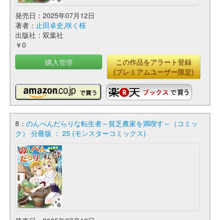
発売日：2025年07月12日
著者：
止田卓史
,
咲く桜
出版社：双葉社
￥0
購入管理
この作品をアラート登録
(プレミアムユーザー限定)
8：
のんべんだらりな転生者～貧乏農家を満喫す～（コミッ
ク） 分冊版 ： 25 (モンスターコミックス)