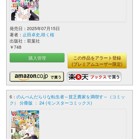
発売日：2025年07月15日
著者：
止田卓史
,
咲く桜
出版社：双葉社
￥748
購入管理
この作品をアラート登録
(プレミアムユーザー限定)
6：
のんべんだらりな転生者～貧乏農家を満喫す～（コミッ
ク） 分冊版 ： 24 (モンスターコミックス)