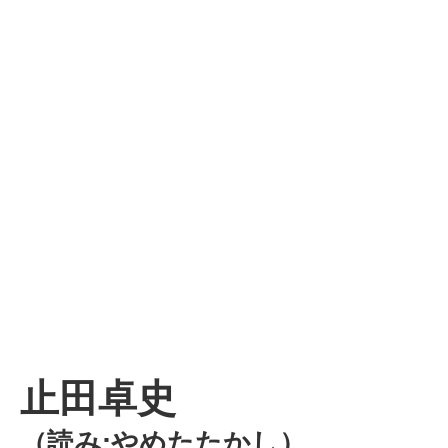
止田卓史
（読み:やめたたかし）