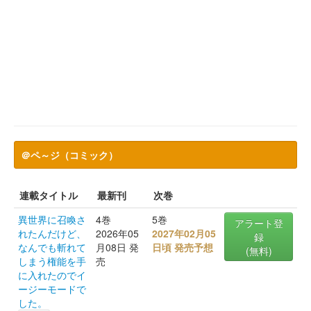
＠ペ～ジ（コミック）
連載タイトル
最新刊
次巻
異世界に召喚さ
4巻
5巻
アラート登
れたんだけど、
2026年05
2027年02月05
録
なんでも斬れて
月08日 発
日頃 発売予想
(無料)
しまう権能を手
売
に入れたのでイ
ージーモードで
した。