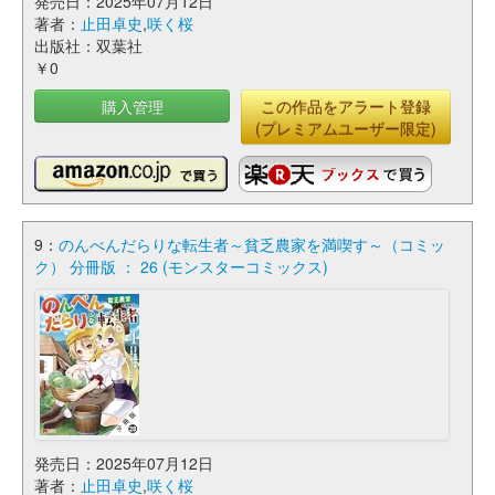
発売日：2025年07月12日
著者：
止田卓史
,
咲く桜
出版社：双葉社
￥0
購入管理
この作品をアラート登録
(プレミアムユーザー限定)
9：
のんべんだらりな転生者～貧乏農家を満喫す～（コミッ
ク） 分冊版 ： 26 (モンスターコミックス)
発売日：2025年07月12日
著者：
止田卓史
,
咲く桜