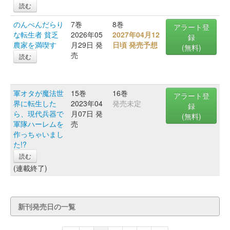
読む
のんべんだらり
7巻
8巻
アラート登
な転生者 貧乏
2026年05
2027年04月12
録
農家を満喫す
月29日 発
日頃 発売予想
(無料)
売
読む
軍オタが魔法世
15巻
16巻
アラート登
界に転生した
2023年04
発売未定
録
ら、現代兵器で
月07日 発
(無料)
軍隊ハーレムを
売
作っちゃいまし
た!?
読む
(連載終了)
新刊発売日の一覧