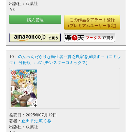
出版社：双葉社
￥0
購入管理
この作品をアラート登録
(プレミアムユーザー限定)
10：
のんべんだらりな転生者～貧乏農家を満喫す～（コミッ
ク） 分冊版 ： 27 (モンスターコミックス)
発売日：2025年07月12日
著者：
止田卓史
,
咲く桜
出版社：双葉社