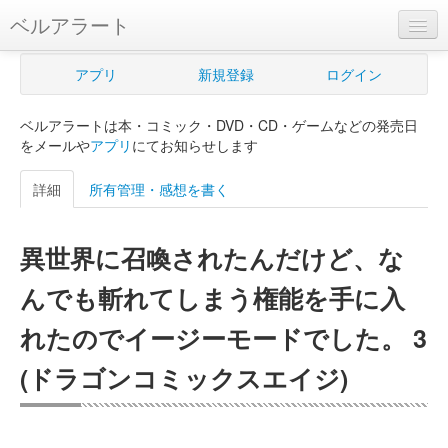
ベルアラート
ベルアラートとは
アプリ
新規登録
ログイン
ヘルプ
ベルアラートは本・コミック・DVD・CD・ゲームなどの発売日
新規登録
をメールや
アプリ
にてお知らせします
ログイン
詳細
所有管理・感想を書く
Myカレンダー
異世界に召喚されたんだけど、な
購入管理
んでも斬れてしまう権能を手に入
Myシェルフ
れたのでイージーモードでした。 3
プレミアム
(ドラゴンコミックスエイジ)