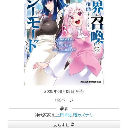
2025年08月08日 発売
162ページ
著者
神代家家長,
止田卓史
,
磯カズナリ
あらすじ