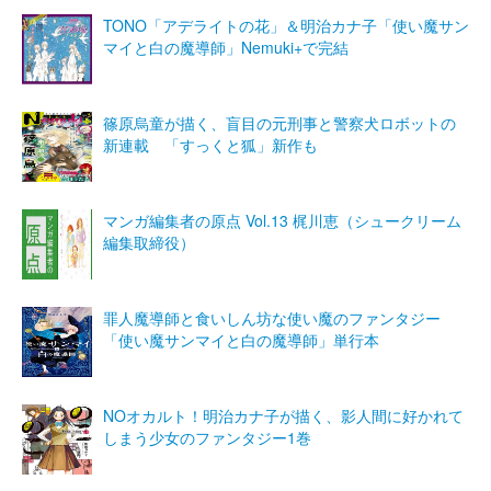
TONO「アデライトの花」＆明治カナ子「使い魔サン
マイと白の魔導師」Nemuki+で完結
篠原烏童が描く、盲目の元刑事と警察犬ロボットの
新連載 「すっくと狐」新作も
マンガ編集者の原点 Vol.13 梶川恵（シュークリーム
編集取締役）
罪人魔導師と食いしん坊な使い魔のファンタジー
「使い魔サンマイと白の魔導師」単行本
NOオカルト！明治カナ子が描く、影人間に好かれて
しまう少女のファンタジー1巻