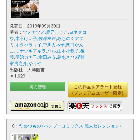
発売日：2019年09月30日
著者：
ツノナツメ
,
鹿乃しうこ
,
ヨネダコ
ウ
,
木下けい子
,
佐岸左岸
,
みちのくアタ
ミ
,
キタハラリイ
,
中川カネ子
,
関口かん
こ
,
ミナヅキアキラ
,
ハル
,
山本小鉄子
,
後
藤
,
明治カナ子
,
幸田みう
,
島あさひ
,
稲荷
家房之介
,
ゆうや
出版社：大洋図書
￥1,029
購入管理
この作品をアラート登録
(プレミアムユーザー限定)
10：
ためつもの (バンブーコミックス 麗人セレクション)