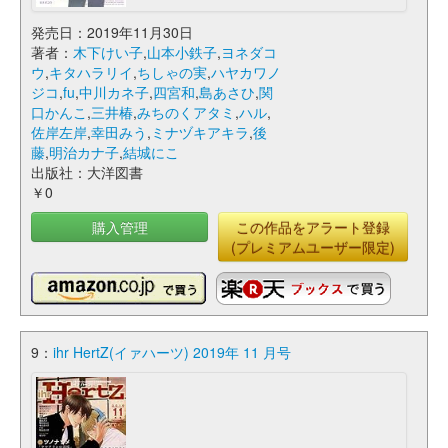
発売日：2019年11月30日
著者：
木下けい子
,
山本小鉄子
,
ヨネダコ
ウ
,
キタハラリイ
,
ちしゃの実
,
ハヤカワノ
ジコ
,
fu
,
中川カネ子
,
四宮和
,
島あさひ
,
関
口かんこ
,
三井椿
,
みちのくアタミ
,
ハル
,
佐岸左岸
,
幸田みう
,
ミナヅキアキラ
,
後
藤
,
明治カナ子
,
結城にこ
出版社：大洋図書
￥0
購入管理
この作品をアラート登録
(プレミアムユーザー限定)
9：
ihr HertZ(イァハーツ) 2019年 11 月号