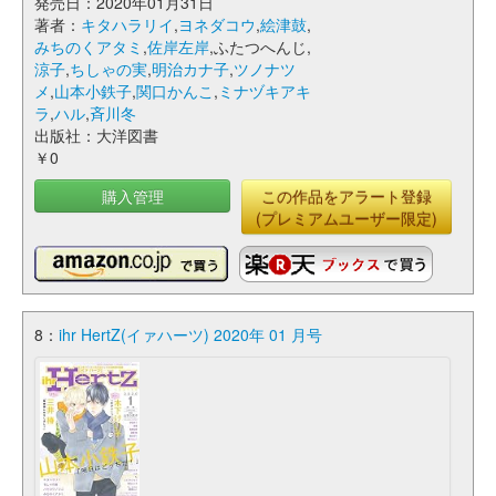
発売日：2020年01月31日
著者：
キタハラリイ
,
ヨネダコウ
,
絵津鼓
,
みちのくアタミ
,
佐岸左岸
,ふたつへんじ,
涼子
,
ちしゃの実
,
明治カナ子
,
ツノナツ
メ
,
山本小鉄子
,
関口かんこ
,
ミナヅキアキ
ラ
,
ハル
,
斉川冬
出版社：大洋図書
￥0
購入管理
この作品をアラート登録
(プレミアムユーザー限定)
8：
ihr HertZ(イァハーツ) 2020年 01 月号