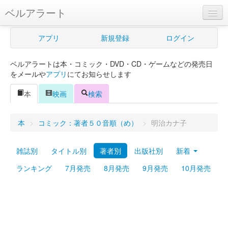
ベルアラート
ベルアラートとは
アプリ
新規登録
ログイン
ヘルプ
ベルアラートは本・コミック・DVD・CD・ゲームなどの発売日
新規登録
をメールや
アプリ
にてお知らせします
ログイン
本
映画
検索
Myカレンダー
本
>
コミック：著者５０音順（め）
>
明治カナ子
購入管理
雑誌別
タイトル別
著者別
出版社別
新着
Myシェルフ
ランキング
7月発売
8月発売
9月発売
10月発売
プレミアム