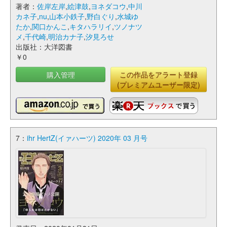
著者：
佐岸左岸
,
絵津鼓
,
ヨネダコウ
,
中川
カネ子
,
nu
,
山本小鉄子
,
野白ぐり
,
水城ゆ
たか
,
関口かんこ
,
キタハラリイ
,
ツノナツ
メ
,
千代崎
,
明治カナ子
,
汐見ろせ
出版社：大洋図書
￥0
購入管理
この作品をアラート登録
(プレミアムユーザー限定)
7：
ihr HertZ(イァハーツ) 2020年 03 月号