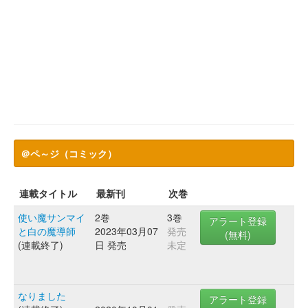
＠ペ～ジ（コミック）
連載タイトル
最新刊
次巻
使い魔サンマイ
2巻
3巻
アラート登録
と白の魔導師
2023年03月07
発売
(無料)
(連載終了)
日 発売
未定
なりました
アラート登録