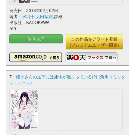
発売日：2018年02月02日
著者：
水口十
,
太田紫織
,鉄雄
出版社：KADOKAWA
￥0
購入管理
この作品をアラート登録
(プレミアムユーザー限定)
7：
櫻子さんの足下には死体が埋まっている(2) (角川コミック
ス・エース)