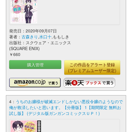
発売日：2020年09月07日
著者：
古森きり
,
水口十
,ももしき
出版社：スクウェア・エニックス
(SQUARE ENIX)
￥660
購入管理
この作品をアラート登録
(プレミアムユーザー限定)
4：
うちのお嬢様が破滅エンドしかない悪役令嬢のようなので
俺が救済したいと思います。【分冊版】 1【期間限定 無料お
試し版】 (デジタル版ガンガンコミックスＵＰ！)