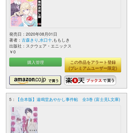
発売日：2020年08月01日
著者：
古森きり
,
水口十
,ももしき
出版社：スクウェア・エニックス
￥0
購入管理
この作品をアラート登録
(プレミアムユーザー限定)
5：
【合本版】遠鳴堂あやかし事件帖 全3巻 (富士見L文庫)