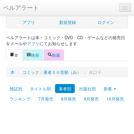
ベルアラート
ベルアラートとは
アプリ
新規登録
ログイン
ヘルプ
ベルアラートは本・コミック・DVD・CD・ゲームなどの発売日
新規登録
をメールや
アプリ
にてお知らせします
ログイン
本
映画
検索
Myカレンダー
本
>
コミック：著者５０音順（み）
>
水口十
購入管理
雑誌別
タイトル別
著者別
出版社別
新着
Myシェルフ
ランキング
7月発売
8月発売
9月発売
10月発売
プレミアム