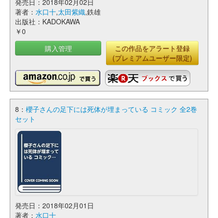
発売日：2018年02月02日
著者：
水口十
,
太田紫織
,鉄雄
出版社：KADOKAWA
￥0
購入管理
この作品をアラート登録
(プレミアムユーザー限定)
8：
櫻子さんの足下には死体が埋まっている コミック 全2巻
セット
発売日：2018年02月01日
著者：
水口十