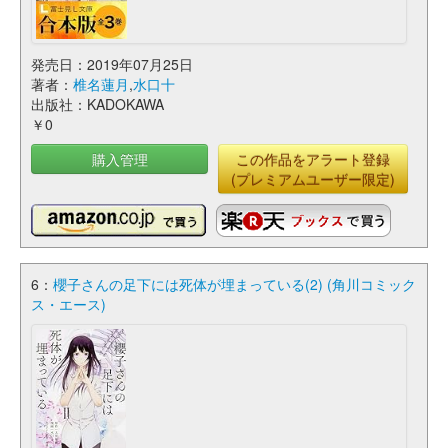
発売日：2019年07月25日
著者：
椎名蓮月
,
水口十
出版社：KADOKAWA
￥0
購入管理
この作品をアラート登録
(プレミアムユーザー限定)
6：
櫻子さんの足下には死体が埋まっている(2) (角川コミック
ス・エース)