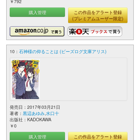
￥792
購入管理
この作品をアラート登録
(プレミアムユーザー限定)
10：
石神様の仰ることは (ビーズログ文庫アリス)
発売日：2017年03月21日
著者：
黒辺あゆみ
,
水口十
出版社：KADOKAWA
￥0
購入管理
この作品をアラート登録