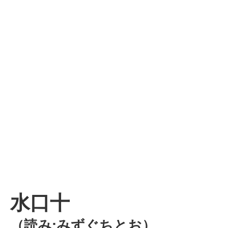
水口十
（読み:みずぐちとお）