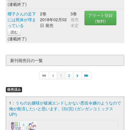
(連載終了)
櫻子さんの足下
2巻
3巻
アラート登録
には死体が埋ま
2018年02月02
発売
(無料)
っている
日 発売
未定
読む
(連載終了)
新刊発売日の一覧
1
2
発売済み
1：
うちのお嬢様が破滅エンドしかない悪役令嬢のようなので
俺が救済したいと思います。(3)(完) (ガンガンコミックス
UP!)