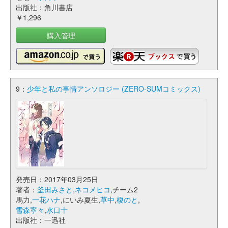
出版社：角川書店
￥1,296
購入管理
9：
少年と私の事情アンソロジー (ZERO-SUMコミックス)
発売日：2017年03月25日
著者：
釜田みさと
,
ネコメヒコ
,チーム2
馬力,
一花ハナ
,にいみ夏生,
草中
,
榎のと
,
雪森寧々
,
水口十
出版社：一迅社