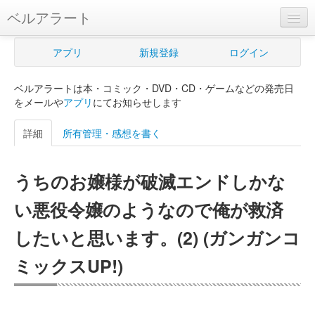
ベルアラート
ベルアラートとは
アプリ
新規登録
ログイン
ヘルプ
ベルアラートは本・コミック・DVD・CD・ゲームなどの発売日
新規登録
をメールや
アプリ
にてお知らせします
ログイン
詳細
所有管理・感想を書く
Myカレンダー
うちのお嬢様が破滅エンドしかな
購入管理
い悪役令嬢のようなので俺が救済
Myシェルフ
したいと思います。(2) (ガンガンコ
プレミアム
ミックスUP!)