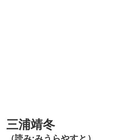
三浦靖冬
（読み:みうらやすと）