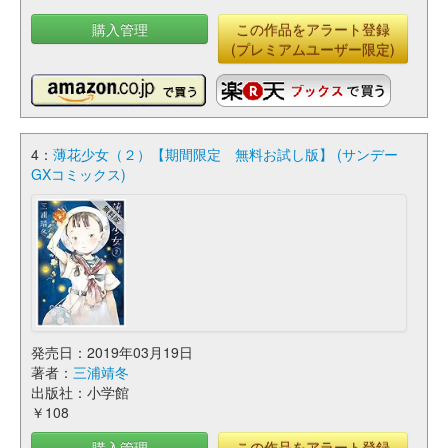
購入管理
この作品をアラート登録
(プレミアムユーザー限定)
4：
薄花少女（２）【期間限定 無料お試し版】 (サンデー
GXコミックス)
発売日：2019年03月19日
著者：
三浦靖冬
出版社：小学館
￥108
購入管理
この作品をアラート登録