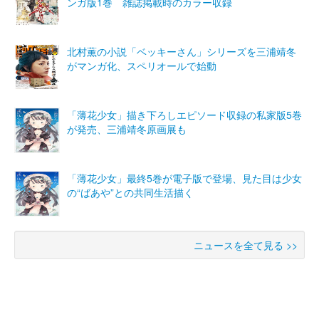
ンガ版1巻 雑誌掲載時のカラー収録
北村薫の小説「ベッキーさん」シリーズを三浦靖冬
がマンガ化、スペリオールで始動
「薄花少女」描き下ろしエピソード収録の私家版5巻
が発売、三浦靖冬原画展も
「薄花少女」最終5巻が電子版で登場、見た目は少女
の“ばあや”との共同生活描く
ニュースを全て見る >>