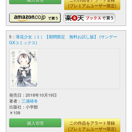
(プレミアムユーザー限定)
5：
薄花少女（１）【期間限定 無料お試し版】 (サンデー
GXコミックス)
発売日：2018年10月19日
著者：
三浦靖冬
出版社：小学館
￥108
購入管理
この作品をアラート登録
(プレミアムユーザー限定)