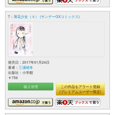
7：
薄花少女（４） (サンデーGXコミックス)
発売日：2017年01月24日
著者：
三浦靖冬
出版社：小学館
￥759
購入管理
この作品をアラート登録
(プレミアムユーザー限定)