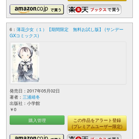
6：
薄花少女（１）【期間限定 無料お試し版】 (サンデー
GXコミックス)
発売日：2017年05月02日
著者：
三浦靖冬
出版社：小学館
￥0
購入管理
この作品をアラート登録
(プレミアムユーザー限定)