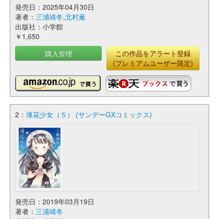
発売日：2025年04月30日
著者：
三浦靖冬
,
北村薫
出版社：小学館
￥1,650
購入管理
この作品をアラート登録
(プレミアムユーザー限定)
2：
薄花少女（５） (サンデーGXコミックス)
発売日：2019年03月19日
著者：
三浦靖冬