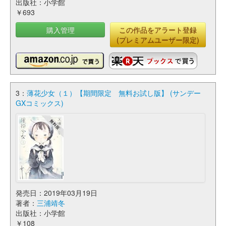
出版社：小学館
￥693
購入管理
この作品をアラート登録
(プレミアムユーザー限定)
3：
薄花少女（１）【期間限定 無料お試し版】 (サンデー
GXコミックス)
発売日：2019年03月19日
著者：
三浦靖冬
出版社：小学館
￥108