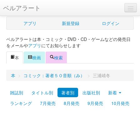
ベルアラート
ベルアラートとは
アプリ
新規登録
ログイン
ヘルプ
ベルアラートは本・コミック・DVD・CD・ゲームなどの発売日
新規登録
をメールや
アプリ
にてお知らせします
ログイン
本
映画
検索
Myカレンダー
本
>
コミック：著者５０音順（み）
>
三浦靖冬
購入管理
雑誌別
タイトル別
著者別
出版社別
新着
Myシェルフ
ランキング
7月発売
8月発売
9月発売
10月発売
プレミアム