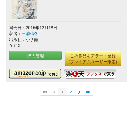
発売日：2015年12月18日
著者：
三浦靖冬
出版社：小学館
￥713
購入管理
この作品をアラート登録
(プレミアムユーザー限定)
1
2