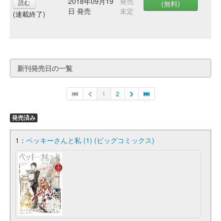
2018年09月19
発売
読む
(無料)
日 発売
未定
(連載終了)
新刊発売日の一覧
1
2
発売済み
1：
ベッキーさんと私 (1) (ビッグコミックス)