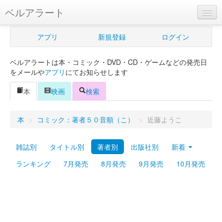
ベルアラート
ベルアラートとは
アプリ
新規登録
ログイン
ヘルプ
ベルアラートは本・コミック・DVD・CD・ゲームなどの発売日
新規登録
をメールや
アプリ
にてお知らせします
ログイン
本
映画
検索
Myカレンダー
本
>
コミック：著者５０音順（こ）
>
近藤ようこ
購入管理
雑誌別
タイトル別
著者別
出版社別
新着
Myシェルフ
ランキング
7月発売
8月発売
9月発売
10月発売
プレミアム