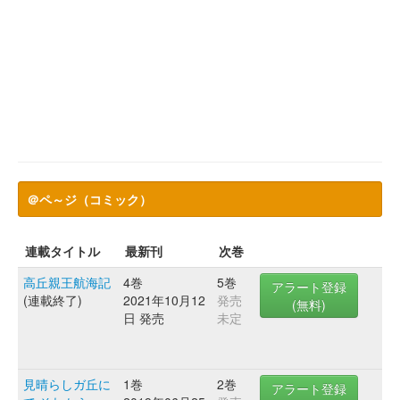
＠ペ～ジ（コミック）
連載タイトル
最新刊
次巻
高丘親王航海記
4巻
5巻
アラート登録
(連載終了)
2021年10月12
発売
(無料)
日 発売
未定
見晴らしガ丘に
1巻
2巻
アラート登録