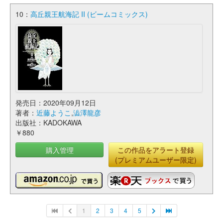
10：
高丘親王航海記 II (ビームコミックス)
発売日：2020年09月12日
著者：
近藤ようこ
,
澁澤龍彦
出版社：KADOKAWA
￥880
購入管理
この作品をアラート登録
(プレミアムユーザー限定)
1
2
3
4
5