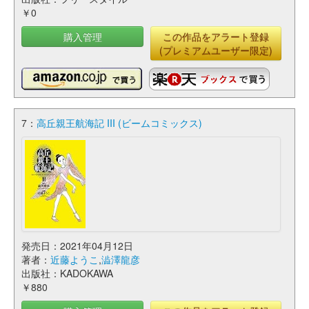
￥0
購入管理
この作品をアラート登録
(プレミアムユーザー限定)
7：
高丘親王航海記 III (ビームコミックス)
発売日：2021年04月12日
著者：
近藤ようこ
,
澁澤龍彦
出版社：KADOKAWA
￥880