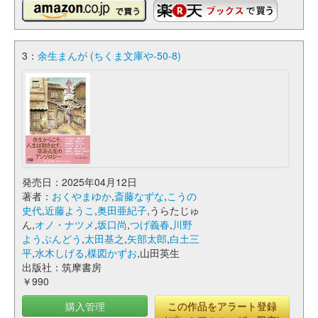
3：
余生まんが (ちくま文庫や-50-8)
発売日：2025年04月12日
著者：
おくやまゆか
,
斎藤なずな
,
こうの
史代
,
近藤ようこ
,
奥田亜紀子
,うらたじゅ
ん,
オノ・ナツメ
,
坂口尚
,
つげ義春
,
川野
ようぶんどう
,
太田基之
,
矢部太郎
,
白土三
平
,
水木しげる
,
楳図かずお
,山田英生
出版社：筑摩書房
￥990
購入管理
この作品をアラート登録