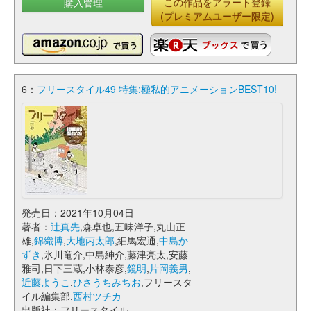
購入管理
この作品をアラート登録
(プレミアムユーザー限定)
6：
フリースタイル49 特集:極私的アニメーションBEST10!
発売日：2021年10月04日
著者：
辻真先
,森卓也,五味洋子,丸山正
雄,
錦織博
,
大地丙太郎
,細馬宏通,
中島か
ずき
,氷川竜介,中島紳介,藤津亮太,安藤
雅司,日下三蔵,小林泰彦,
鏡明
,
片岡義男
,
近藤ようこ
,
ひさうちみちお
,フリースタ
イル編集部,
西村ツチカ
出版社：フリースタイル