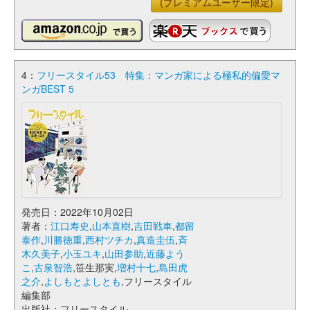
(プレミアムユーザー限定)
4：
フリースタイル53 特集：マンガ家による極私的偏愛マ
ンガBEST 5
発売日：2022年10月02日
著者：
江口寿史
,
山本直樹
,
吉田戦車
,
都留
泰作
,
川勝徳重
,
西村ツチカ
,
真造圭伍
,
斉
木久美子
,
小玉ユキ
,
山田参助
,
近藤よう
こ
,
古泉智浩
,笹生那実,
増村十七
,
島田虎
之介
,
よしもとよしとも
,フリースタイル
編集部
出版社：フリースタイル