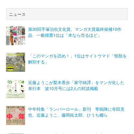
ニュース
第30回手塚治虫文化賞、マンガ大賞最終候補10作
品 一般得票1位は「本なら売るほど」
「このマンガを読め！」1位はサイトウマド「怪獣を
解剖する」
近藤ようこが梨木香歩「家守綺譚」をマンガ化した
単行本 波10月号には2人の対談掲載
中年特集「ランバーロール」新刊 寄稿陣に寺田克
也、近藤ようこ、藤岡拓太郎、ひうち棚ら