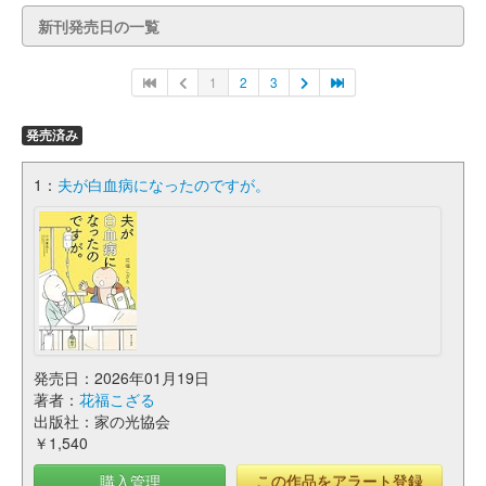
新刊発売日の一覧
1
2
3
発売済み
1：
夫が白血病になったのですが。
発売日：2026年01月19日
著者：
花福こざる
出版社：家の光協会
￥1,540
購入管理
この作品をアラート登録