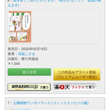
6：
花を育ててみたいのですが。 (枯らさないコツ、花屋が教
えます)
発売日：2022年03月16日
著者：
花福こざる
出版社：家の光協会
￥1,540
購入管理
この作品をアラート登録
(プレミアムユーザー限定)
7：
公園植物ワンダーランド (コミックエッセイの森)