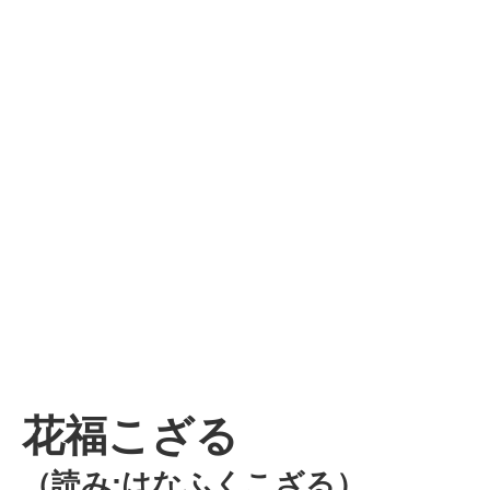
花福こざる
（読み:はなふくこざる）