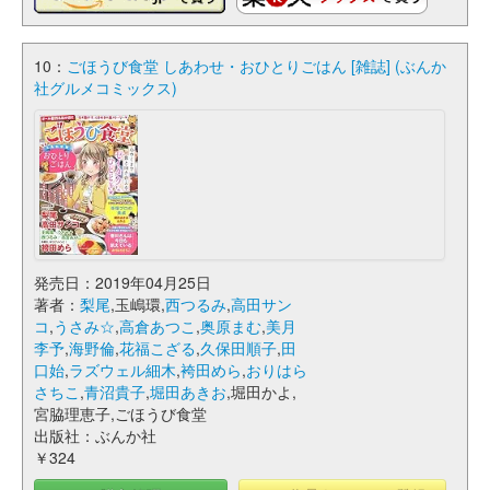
10：
ごほうび食堂 しあわせ・おひとりごはん [雑誌] (ぶんか
社グルメコミックス)
発売日：2019年04月25日
著者：
梨尾
,玉嶋環,
西つるみ
,
高田サン
コ
,
うさみ☆
,
高倉あつこ
,
奥原まむ
,
美月
李予
,
海野倫
,
花福こざる
,
久保田順子
,
田
口始
,
ラズウェル細木
,
袴田めら
,
おりはら
さちこ
,
青沼貴子
,
堀田あきお
,堀田かよ,
宮脇理恵子,ごほうび食堂
出版社：ぶんか社
￥324