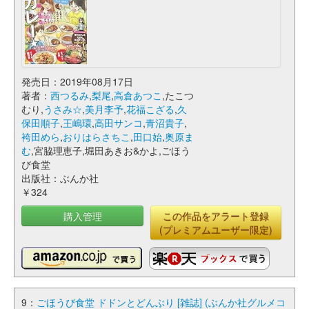
発売日：2019年08月17日
著者：
西つるみ
,
梨尾
,
高倉あつこ
,たこつ
むり,
うさみ☆
,
美月李予
,
花福こざる
,
久
保田順子
,
王嶋環
,
高田サンコ
,
青沼貴子
,
袴田めら
,
おりはらさちこ
,
田口始
,
奥原ま
む
,宮脇理恵子,堀田あきお&かよ,ごほう
び食堂
出版社：ぶんか社
￥324
購入管理
この作品をアラート登録
(プレミアムユーザー限定)
9：
ごほうび食堂 ドドンとどんぶり [雑誌] (ぶんか社グルメコ