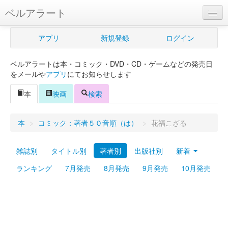
ベルアラート
ベルアラートとは
アプリ
新規登録
ログイン
ヘルプ
ベルアラートは本・コミック・DVD・CD・ゲームなどの発売日
新規登録
をメールや
アプリ
にてお知らせします
ログイン
本
映画
検索
Myカレンダー
本
>
コミック：著者５０音順（は）
>
花福こざる
購入管理
雑誌別
タイトル別
著者別
出版社別
新着
Myシェルフ
ランキング
7月発売
8月発売
9月発売
10月発売
プレミアム