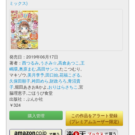
ミックス)
発売日：2019年06月17日
著者：
西つるみ
,
うさみ☆
,
高倉あつこ
,
王
嶋環
,
奥原まむ
,
高田サンコ
,たこつむり,
マキゾウ,
美月李予
,
田口始
,
花福こざる
,
久保田順子
,
袴田めら
,
財政ろろ
,
青沼貴
子
,堀田あきお&かよ,
おりはらさちこ
,宮
脇理恵子,ごほうび食堂
出版社：ぶんか社
￥324
購入管理
この作品をアラート登録
(プレミアムユーザー限定)