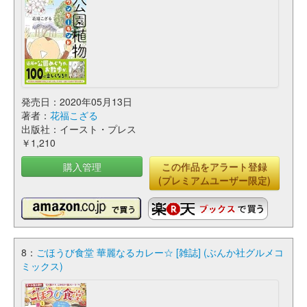
発売日：2020年05月13日
著者：
花福こざる
出版社：イースト・プレス
￥1,210
購入管理
この作品をアラート登録
(プレミアムユーザー限定)
8：
ごほうび食堂 華麗なるカレー☆ [雑誌] (ぶんか社グルメコ
ミックス)