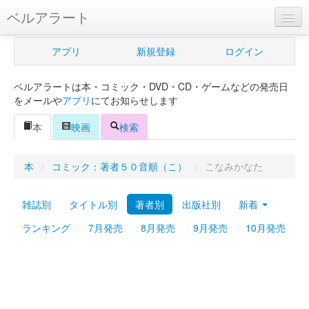
ベルアラート
ベルアラートとは
アプリ
新規登録
ログイン
ヘルプ
ベルアラートは本・コミック・DVD・CD・ゲームなどの発売日
新規登録
をメールや
アプリ
にてお知らせします
ログイン
本
映画
検索
Myカレンダー
本
>
コミック：著者５０音順（こ）
>
こなみかなた
購入管理
雑誌別
タイトル別
著者別
出版社別
新着
Myシェルフ
ランキング
7月発売
8月発売
9月発売
10月発売
プレミアム