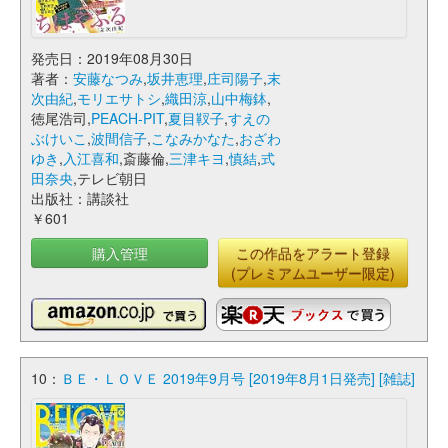
発売日：2019年08月30日
著者：
安藤なつみ
,
坂井恵理
,
庄司陽子
,
末
次由紀
,
モリエサトシ
,
織田涼
,
山中梅鉢
,
徳尾浩司,
PEACH-PIT
,
夏目靫子
,
すえの
ぶけいこ
,
波間信子
,
こなみかなた
,
おざわ
ゆき
,
入江喜和
,斎藤倫,
三津キヨ
,
慎結
,
式
田奈央
,テレビ朝日
出版社：講談社
￥601
購入管理
この作品をアラート登録
(プレミアムユーザー限定)
10：
ＢＥ・ＬＯＶＥ 2019年9月号 [2019年8月1日発売] [雑誌]