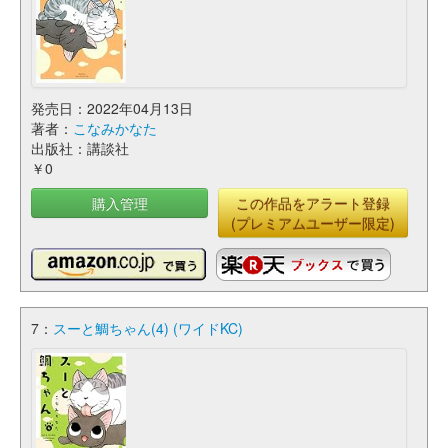
発売日：2022年04月13日
著者：
こなみかなた
出版社：講談社
￥0
購入管理
この作品をアラート登録
(プレミアムユーザー限定)
7：
スーと鯛ちゃん(4) (ワイドKC)