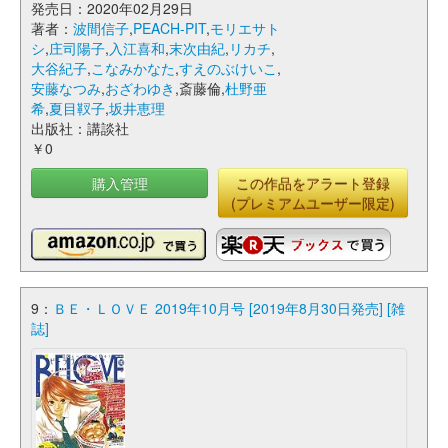
発売日：2020年02月29日
著者：
波間信子
,
PEACH-PIT
,
モリエサト
シ
,
庄司陽子
,
入江喜和
,
末次由紀
,
リカチ
,
大谷紀子
,
こなみかなた
,
すえのぶけいこ
,
安藤なつみ
,
おざわゆき
,斎藤倫,
杜野亜
希
,
夏目靫子
,
坂井恵理
出版社：講談社
￥0
購入管理
この作品をアラート登録
(プレミアムユーザー限定)
9：
ＢＥ・ＬＯＶＥ 2019年10月号 [2019年8月30日発売] [雑
誌]