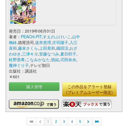
発売日：2019年08月01日
著者：
PEACH-PIT
,
すえのぶけいこ
,
山中
梅鉢
,徳尾浩司,
坂井恵理
,
庄司陽子
,
入江
喜和
,
藤末さくら
,
上田美和
,
織田涼
,
おざ
わゆき
,
三津キヨ
,
安藤なつみ
,
夏目靫子
,
杜野亜希
,
こなみかなた
,
慎結
,
式田奈央
,
魔神ぐり子
,テレビ朝日
出版社：講談社
￥601
購入管理
この作品をアラート登録
(プレミアムユーザー限定)
1
2
3
4
5