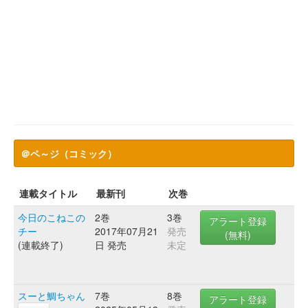
＠ペ～ジ（コミック）
連載タイトル
最新刊
次巻
今日のこねこの
2巻
3巻
アラート登録
チー
2017年07月21
発売
(無料)
(連載終了)
日 発売
未定
スーと鯛ちゃん
7巻
8巻
アラート登録