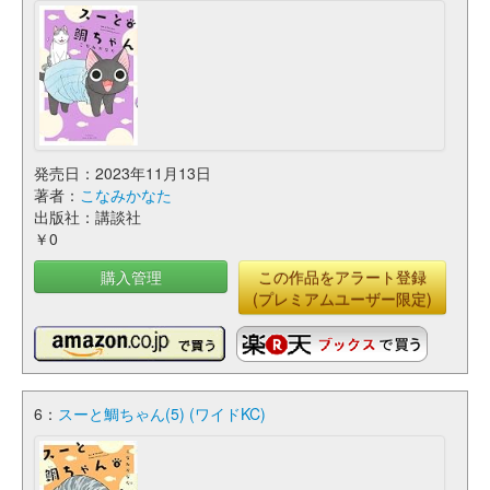
発売日：2023年11月13日
著者：
こなみかなた
出版社：講談社
￥0
購入管理
この作品をアラート登録
(プレミアムユーザー限定)
6：
スーと鯛ちゃん(5) (ワイドKC)