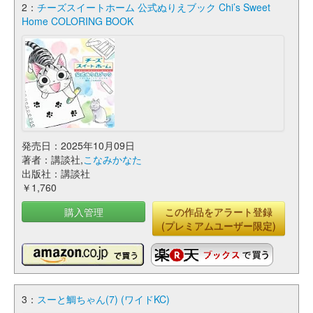
2：
チーズスイートホーム 公式ぬりえブック Chi’s Sweet
Home COLORING BOOK
発売日：2025年10月09日
著者：講談社,
こなみかなた
出版社：講談社
￥1,760
購入管理
この作品をアラート登録
(プレミアムユーザー限定)
3：
スーと鯛ちゃん(7) (ワイドKC)