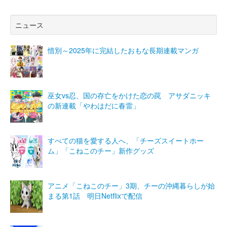
ニュース
惜別～2025年に完結したおもな長期連載マンガ
巫女vs忍、国の存亡をかけた恋の罠 アサダニッキ
の新連載「やわはだに春雷」
すべての猫を愛する人へ、「チーズスイートホー
ム」「こねこのチー」新作グッズ
アニメ「こねこのチー」3期、チーの沖縄暮らしが始
まる第1話 明日Netflixで配信