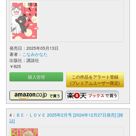
発売日：2025年05月13日
著者：
こなみかなた
出版社：講談社
￥825
購入管理
この作品をアラート登録
(プレミアムユーザー限定)
4：
ＢＥ・ＬＯＶＥ 2025年2月号 [2024年12月27日発売] [雑
誌]