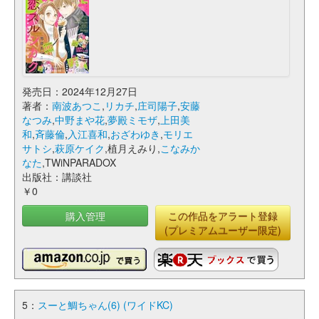
発売日：2024年12月27日
著者：
南波あつこ
,
リカチ
,
庄司陽子
,
安藤
なつみ
,
中野まや花
,
夢殿ミモザ
,
上田美
和
,
斉藤倫
,
入江喜和
,
おざわゆき
,
モリエ
サトシ
,
萩原ケイク
,植月えみり,
こなみか
なた
,TWiNPARADOX
出版社：講談社
￥0
購入管理
この作品をアラート登録
(プレミアムユーザー限定)
5：
スーと鯛ちゃん(6) (ワイドKC)