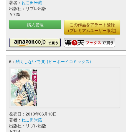
著者：
ねこ田米蔵
出版社：リブレ出版
￥725
購入管理
この作品をアラート登録
(プレミアムユーザー限定)
6：
酷くしないで(9) (ビーボーイコミックス)
発売日：2019年06月10日
著者：
ねこ田米蔵
出版社：リブレ出版
￥714