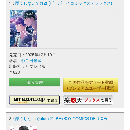
1：
酷くしないで(12) (ビーボーイコミックスデラックス)
発売日：2025年12月10日
著者：
ねこ田米蔵
出版社：リブレ出版
￥823
購入管理
この作品をアラート登録
(プレミアムユーザー限定)
2：
酷くしないでplus+➁ (BE×BOY COMICS DELUXE)