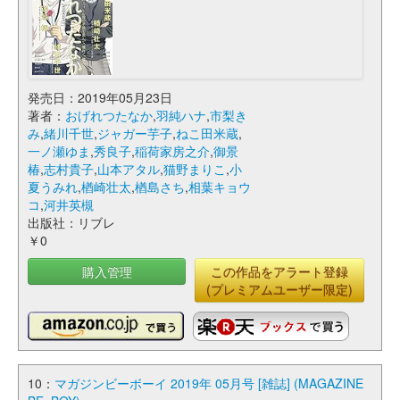
発売日：2019年05月23日
著者：
おげれつたなか
,
羽純ハナ
,
市梨き
み
,
緒川千世
,
ジャガー芋子
,
ねこ田米蔵
,
一ノ瀬ゆま
,
秀良子
,
稲荷家房之介
,
御景
椿
,
志村貴子
,
山本アタル
,
猫野まりこ
,
小
夏うみれ
,
楢崎壮太
,
楢島さち
,
相葉キョウ
コ
,
河井英槻
出版社：リブレ
￥0
購入管理
この作品をアラート登録
(プレミアムユーザー限定)
10：
マガジンビーボーイ 2019年 05月号 [雑誌] (MAGAZINE