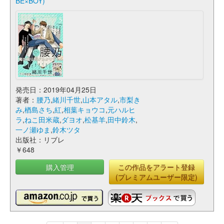
BE×BOY)
発売日：2019年04月25日
著者：
腰乃
,
緒川千世
,
山本アタル
,
市梨き
み
,
楢島さち
,
紅
,
相葉キョウコ
,
元ハルヒ
ラ
,
ねこ田米蔵
,
ダヨオ
,
松基羊
,
田中鈴木
,
一ノ瀬ゆま
,
鈴木ツタ
出版社：リブレ
￥648
購入管理
この作品をアラート登録
(プレミアムユーザー限定)