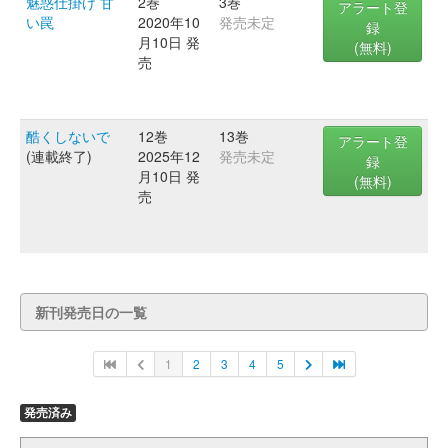
魅惑仕掛け 甘
2巻
3巻
アラート登
い罠
2020年10
発売未定
録
月10日 発
(無料)
売
酷くしないで
12巻
13巻
アラート登
(連載終了)
2025年12
発売未定
録
月10日 発
(無料)
売
新刊発売日の一覧
1
2
3
4
5
発売済み