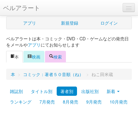
ベルアラート
ベルアラートとは
アプリ
新規登録
ログイン
ヘルプ
ベルアラートは本・コミック・DVD・CD・ゲームなどの発売日
新規登録
をメールや
アプリ
にてお知らせします
ログイン
本
映画
検索
Myカレンダー
本
>
コミック：著者５０音順（ね）
>
ねこ田米蔵
購入管理
雑誌別
タイトル別
著者別
出版社別
新着
Myシェルフ
ランキング
7月発売
8月発売
9月発売
10月発売
プレミアム