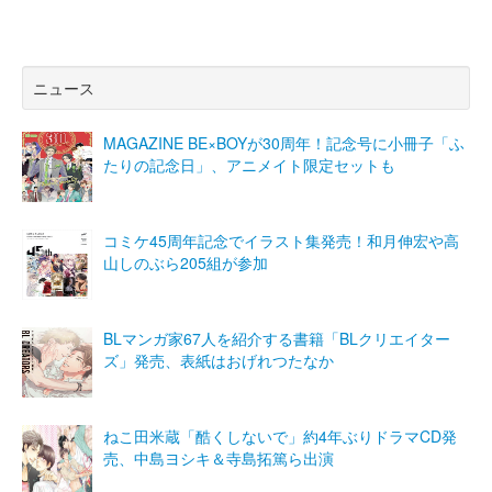
ニュース
MAGAZINE BE×BOYが30周年！記念号に小冊子「ふ
たりの記念日」、アニメイト限定セットも
コミケ45周年記念でイラスト集発売！和月伸宏や高
山しのぶら205組が参加
BLマンガ家67人を紹介する書籍「BLクリエイター
ズ」発売、表紙はおげれつたなか
ねこ田米蔵「酷くしないで」約4年ぶりドラマCD発
売、中島ヨシキ＆寺島拓篤ら出演