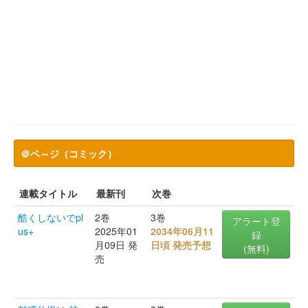
＠ペ～ジ（コミック）
連載タイトル
最新刊
次巻
酷くしないでpl
2巻
3巻
アラート登
us+
2025年01
2034年06月11
録
月09日 発
日頃 発売予想
(無料)
売