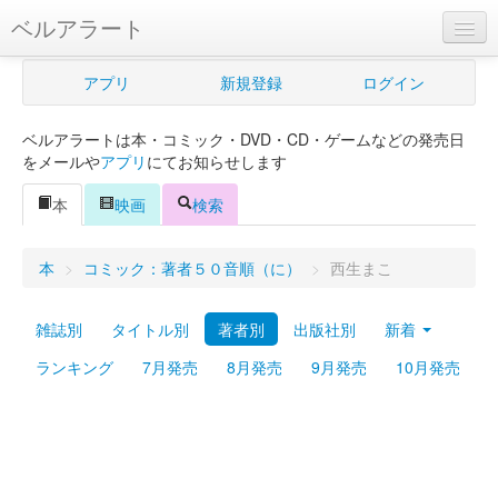
ベルアラート
ベルアラートとは
アプリ
新規登録
ログイン
ヘルプ
ベルアラートは本・コミック・DVD・CD・ゲームなどの発売日
新規登録
をメールや
アプリ
にてお知らせします
ログイン
本
映画
検索
Myカレンダー
本
>
コミック：著者５０音順（に）
>
西生まこ
購入管理
雑誌別
タイトル別
著者別
出版社別
新着
Myシェルフ
ランキング
7月発売
8月発売
9月発売
10月発売
プレミアム