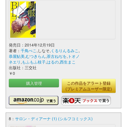
発売日：2014年12月19日
著者：
千鳥ぺこ
,しなそ,
くるりんるみこ
,
恭屋鮎美
,
むつきらん
,
茶古ねぢを
,
トオノ
ネエリ
,
もふもふ枝子
,
はるの
,
西生まこ
出版社：三交社
￥0
購入管理
この作品をアラート登録
(プレミアムユーザー限定)
8：
サロン・ディアーナ (1) (シルフコミックス)