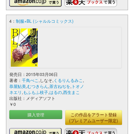
4：
制服×BL (シャルルコミックス)
発売日：2015年03月06日
著者：
千鳥ぺこ
,しなそ,
くるりんるみこ
,
恭屋鮎美
,
むつきらん
,
茶古ねぢを
,
トオノ
ネエリ
,
もふもふ枝子
,
はるの
,
西生まこ
出版社：メディアソフト
￥0
購入管理
この作品をアラート登録
(プレミアムユーザー限定)