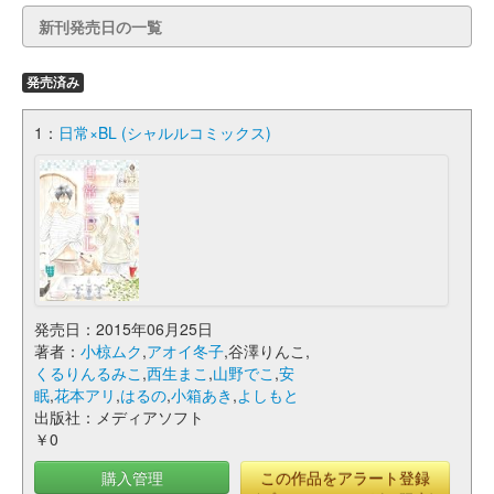
新刊発売日の一覧
発売済み
1：
日常×BL (シャルルコミックス)
発売日：2015年06月25日
著者：
小椋ムク
,
アオイ冬子
,谷澤りんこ,
くるりんるみこ
,
西生まこ
,
山野でこ
,
安
眠
,
花本アリ
,
はるの
,
小箱あき
,
よしもと
出版社：メディアソフト
￥0
購入管理
この作品をアラート登録