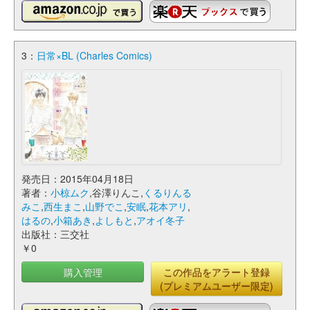
3：
日常×BL (Charles Comics)
発売日：2015年04月18日
著者：
小椋ムク
,谷澤りんこ,
くるりんる
みこ
,
西生まこ
,
山野でこ
,
安眠
,
花本アリ
,
はるの
,
小箱あき
,
よしもと
,
アオイ冬子
出版社：三交社
￥0
購入管理
この作品をアラート登録
(プレミアムユーザー限定)