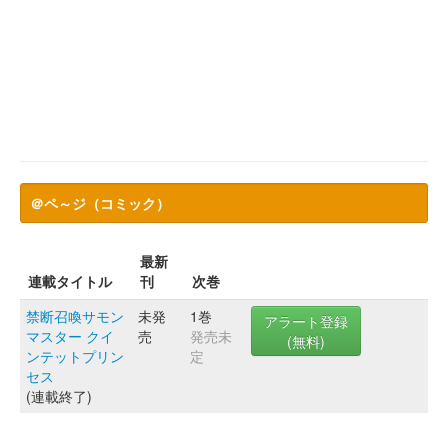
＠ペ～ジ（コミック）
最新
連載タイトル
刊
次巻
禁断召喚サモン
未発
1巻
アラート登録
マスター クイ
売
発売未
(無料)
ンテットプリン
定
セス
(連載終了)