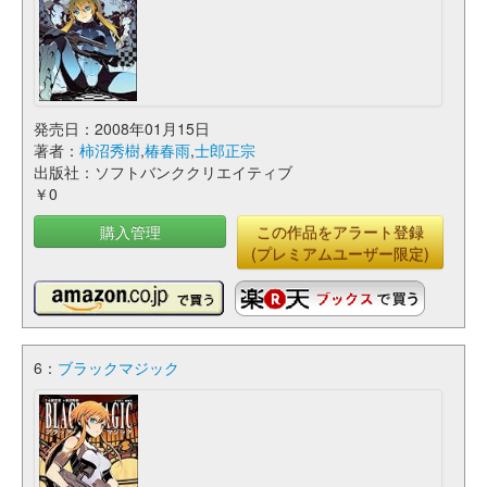
発売日：2008年01月15日
著者：
柿沼秀樹
,
椿春雨
,
士郎正宗
出版社：ソフトバンククリエイティブ
￥0
購入管理
この作品をアラート登録
(プレミアムユーザー限定)
6：
ブラックマジック