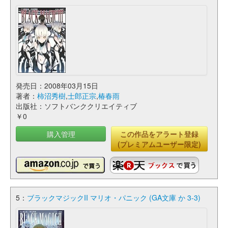
発売日：2008年03月15日
著者：
柿沼秀樹
,
士郎正宗
,
椿春雨
出版社：ソフトバンククリエイティブ
￥0
購入管理
この作品をアラート登録
(プレミアムユーザー限定)
5：
ブラックマジックII マリオ・パニック (GA文庫 か 3-3)