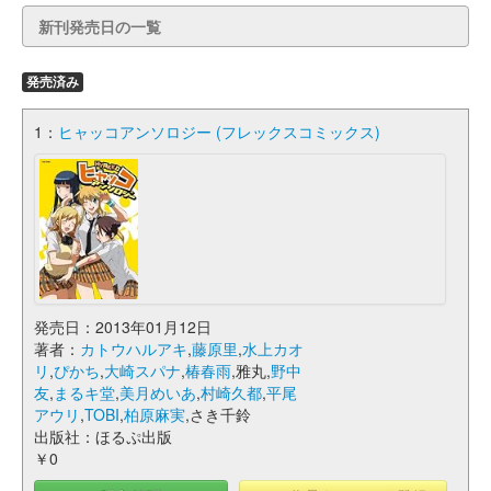
新刊発売日の一覧
発売済み
1：
ヒャッコアンソロジー (フレックスコミックス)
発売日：2013年01月12日
著者：
カトウハルアキ
,
藤原里
,
水上カオ
リ
,
ぴかち
,
大崎スパナ
,
椿春雨
,雅丸,
野中
友
,
まるキ堂
,
美月めいあ
,
村崎久都
,
平尾
アウリ
,
TOBI
,
柏原麻実
,さき千鈴
出版社：ほるぷ出版
￥0