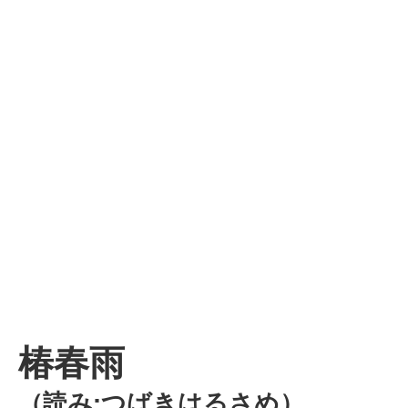
椿春雨
（読み:つばきはるさめ）