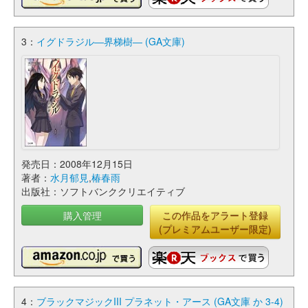
3：
イグドラジル―界梯樹― (GA文庫)
発売日：2008年12月15日
著者：
水月郁見
,
椿春雨
出版社：ソフトバンククリエイティブ
購入管理
この作品をアラート登録
(プレミアムユーザー限定)
4：
ブラックマジックIII プラネット・アース (GA文庫 か 3-4)