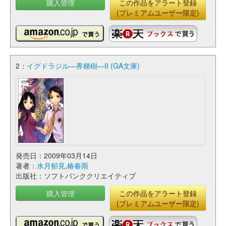
購入管理
この作品をアラート登録
(プレミアムユーザー限定)
2：
イグドラジル―界梯樹―II (GA文庫)
発売日：2009年03月14日
著者：
水月郁見
,
椿春雨
出版社：ソフトバンククリエイティブ
購入管理
この作品をアラート登録
(プレミアムユーザー限定)