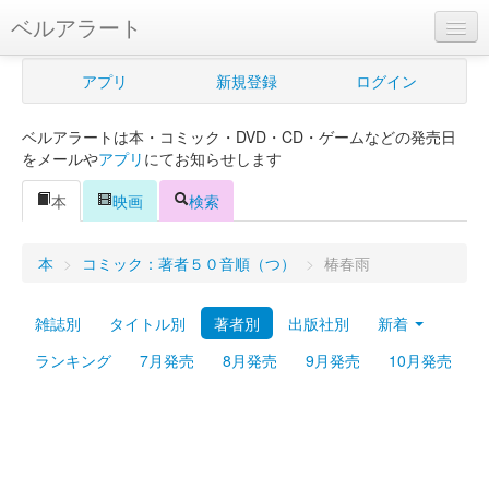
ベルアラート
ベルアラートとは
アプリ
新規登録
ログイン
ヘルプ
ベルアラートは本・コミック・DVD・CD・ゲームなどの発売日
新規登録
をメールや
アプリ
にてお知らせします
ログイン
本
映画
検索
Myカレンダー
本
>
コミック：著者５０音順（つ）
>
椿春雨
購入管理
雑誌別
タイトル別
著者別
出版社別
新着
Myシェルフ
ランキング
7月発売
8月発売
9月発売
10月発売
プレミアム