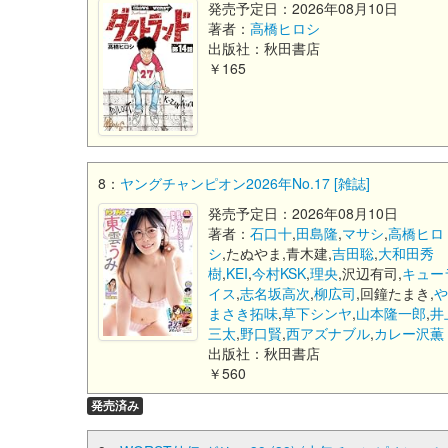
発売予定日：2026年08月10日
著者：
高橋ヒロシ
出版社：秋田書店
￥165
8：
ヤングチャンピオン2026年No.17 [雑誌]
発売予定日：2026年08月10日
著者：
石口十
,
田島隆
,
マサシ
,
高橋ヒロ
シ
,たぬやま,青木建,
吉田聡
,
大和田秀
樹
,
KEI
,
今村KSK
,
理央
,沢辺有司,
キュー
イス
,
志名坂高次
,
柳広司
,回鐘たまき,
まさき拓味
,
草下シンヤ
,
山本隆一郎
,
井
三太
,
野口賢
,
西アズナブル
,
カレー沢薫
出版社：秋田書店
￥560
発売済み