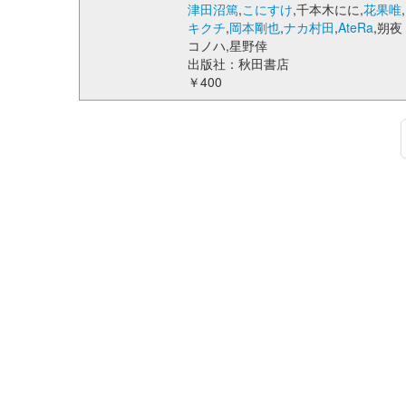
津田沼篤
,
こにすけ
,千本木にに,
花果唯
,
キクチ
,
岡本剛也
,
ナカ村田
,
AteRa
,朔夜
コノハ,星野倖
出版社：秋田書店
￥400