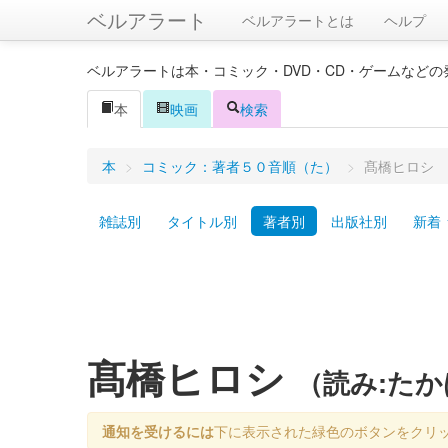
ベルアラート
ベルアラートとは
ヘルプ
ベルアラートは本・コミック・DVD・CD・ゲームなど
本
映画
検索
本
>
コミック：著者５０音順（た）
>
髙橋ヒロシ
雑誌別
タイトル別
著者別
出版社別
新着
髙橋ヒロシ
（読み:た
通知を受けるには
下に表示された緑色のボタンをクリ