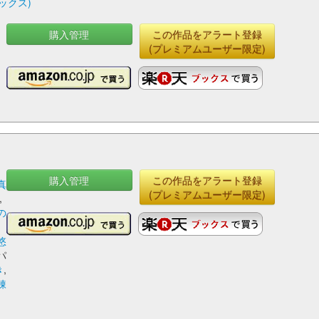
ミックス)
購入管理
この作品をアラート登録
(プレミアムユーザー限定)
購入管理
この作品をアラート登録
真
(プレミアムユーザー限定)
,
の
悠
パ
き
,
錬