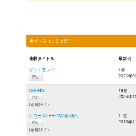
＠ペ～ジ（コミック）
連載タイトル
最新刊
ダストランド
1巻
2026年
読む
OREN'S
18巻
2024年
読む
(連載終了)
クローズZERO2鈴蘭×鳳仙
11巻
2016年
読む
(連載終了)