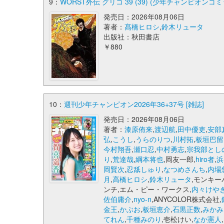
9：
WORST外伝 グリコ 39 (39) (少年チャンピオンコ
発売日：2026年08月06日
著者：
髙橋ヒロシ
,
鈴木リュータ
出版社：秋田書店
￥880
10：
週刊少年チャンピオン2026年36+37号 [雑誌]
発売日：2026年08月06日
著者：
漆原侑来
,
渡辺航
,
田中優吏
,
安部
弘
,
こうし
,
うらのりつ
,
川村拓
,
板垣巴留
今村翔吾
,
瀬口忍
,
中村勇志
,
宗我部とし
り
,
荒達哉
,
綱本将也
,岡友一郎,
hiro者
,
浜
岡賢次
,
忍舐しゅり
,
なつめさんち
,
内場
月
,
高橋ヒロシ
,
鈴木リュータ
,モンキー
ンチ,エム・ピー・ワークス,
内々けや
佐伯庸介
,
nyo-n
,ANYCOLOR株式会社,
金王
,
かぶお
,
板垣恵介
,
石黒正数
,
みかみ
てれん
,
千種みのり
,壱松けい,
なか憲人
,