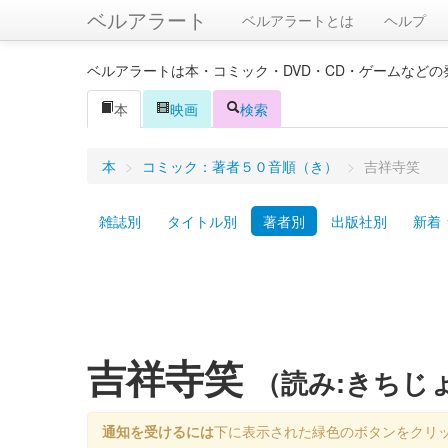
ベルアラート
ベルアラートとは
ヘルプ
ベルアラートは本・コミック・DVD・CD・ゲームなど
本
映画
検索
本
>
コミック：著者５０音順（き）
>
吉祥寺笑
雑誌別
タイトル別
著者別
出版社別
新着
吉祥寺笑
（読み:きちじ
通知を受けるには
下に表示された緑色のボタンをクリ