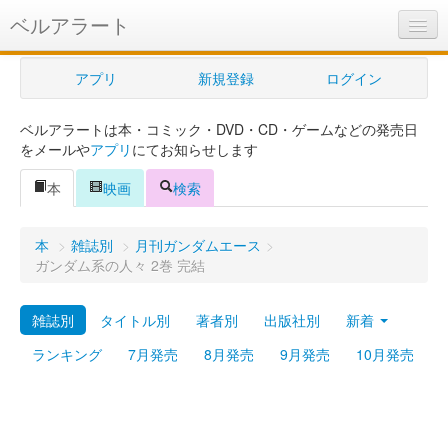
ベルアラート
ベルアラートとは
アプリ
新規登録
ログイン
ヘルプ
ベルアラートは本・コミック・DVD・CD・ゲームなどの発売日
新規登録
をメールや
アプリ
にてお知らせします
ログイン
本
映画
検索
Myカレンダー
本
>
雑誌別
>
月刊ガンダムエース
>
購入管理
ガンダム系の人々 2巻 完結
Myシェルフ
雑誌別
タイトル別
著者別
出版社別
新着
プレミアム
ランキング
7月発売
8月発売
9月発売
10月発売