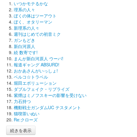
いつかモテるかな
理系の人々
ぼくの体はツーアウト
ぼく、オタリーマン
新理系の人々
週刊はじめての初音ミク
ガンもどき
新白河原人
続 数寄です!
まんが新白河原人 ウーパ!
報道ギャング ABSURD!
おかあさんがいっしょ!
ベルコ☆トラベル
堀田エボリューション
ダブルフェイク・リプライズ
紫煙はミノフスキーの影響を受けない
力石持つ
機動戦士ガンダムUC テスタメント
猫喫茶いぬい
Re:クローズ
続きを表示