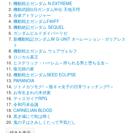
機動戦士ガンダム N-EXTREME
機動武闘伝Gガンダム外伝 天地天愕
合体アトランジャー
機動戦士ガンダムF90FF
機動絶記ガンダム SEQUEL
ガンダムビルドダイバーリゼ
新機動戦記ガンダムW G-UNIT オペレーション・ガリアレス
ト
機動戦士ガンダム ウェアヴォルフ
ロジカル真王
ヒステリック・ハーレム～搾られる男と堕ちる女～
復元師の家
機動戦士ガンダムSEED ECLIPSE
PARANOIA
ジトメカツモク! ～陰キャ女子の日常ウォッチング!!～
お寺生まれの木伏家
ディスガイアRPG
令和円卓会議
CARNELIAN BLOOD
黒き城にて蛇は啼く
鬼の子はさみしくたって平気だし
続きを表示