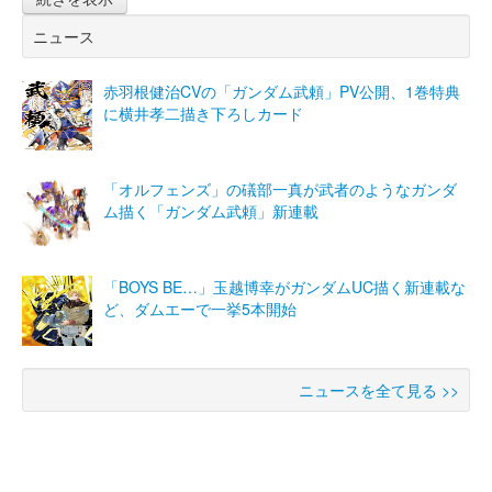
ニュース
赤羽根健治CVの「ガンダム武頼」PV公開、1巻特典
に横井孝二描き下ろしカード
「オルフェンズ」の礒部一真が武者のようなガンダ
ム描く「ガンダム武頼」新連載
「BOYS BE…」玉越博幸がガンダムUC描く新連載な
ど、ダムエーで一挙5本開始
ニュースを全て見る >>