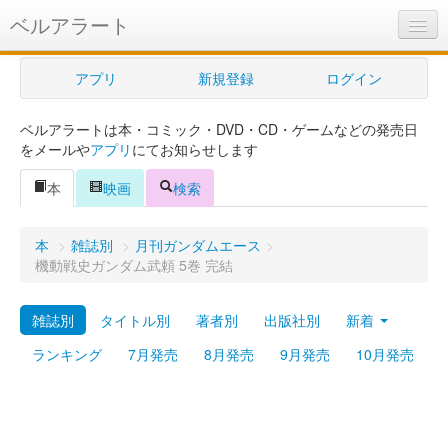
ベルアラート
ベルアラートとは
アプリ
新規登録
ログイン
ヘルプ
ベルアラートは本・コミック・DVD・CD・ゲームなどの発売日
新規登録
をメールや
アプリ
にてお知らせします
ログイン
本
映画
検索
Myカレンダー
本
>
雑誌別
>
月刊ガンダムエース
>
購入管理
機動戦史ガンダム武頼 5巻 完結
Myシェルフ
雑誌別
タイトル別
著者別
出版社別
新着
プレミアム
ランキング
7月発売
8月発売
9月発売
10月発売