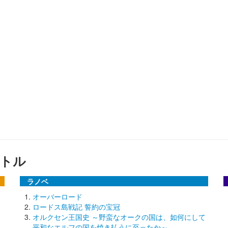
トル
ラノベ
オーバーロード
ロードス島戦記 誓約の宝冠
オルクセン王国史 ～野蛮なオークの国は、如何にして
平和なエルフの国を焼き払うに至ったか～