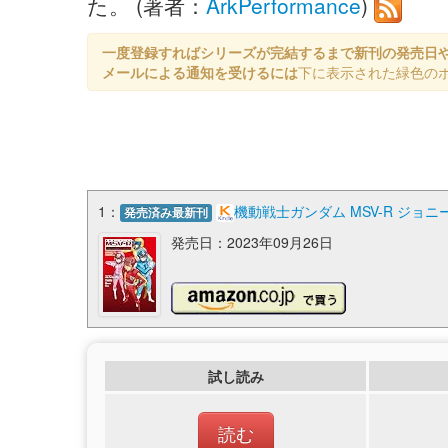
た。 (著者：
ArkPerformance
)
一度登録すればシリーズが完結するまで新刊の発売日
メールによる通知を受けるには
下に表示された緑色の
1：
機動戦士ガンダム MSV-R ジョニ
発売済み最新刊
発売日：2023年09月26日
試し読み
読む