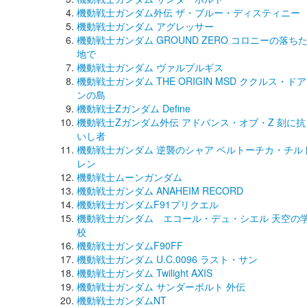
機動戦士ガンダム外伝 ザ・ブルー・ディスティニー
機動戦士ガンダム アグレッサー
機動戦士ガンダム GROUND ZERO コロニーの落ち
地で
機動戦士ガンダム ヴァルプルギス
機動戦士ガンダム THE ORIGIN MSD ククルス・ドア
ンの島
機動戦士Zガンダム Define
機動戦士Ζガンダム外伝 アドバンス・オブ・Ζ 刻に抗
いし者
機動戦士ガンダム 逆襲のシャア ベルトーチカ・チル
レン
機動戦士ムーンガンダム
機動戦士ガンダム ANAHEIM RECORD
機動戦士ガンダムF91プリクエル
機動戦士ガンダム エコール・デュ・シエル 天空の
校
機動戦士ガンダムF90FF
機動戦士ガンダム U.C.0096 ラスト・サン
機動戦士ガンダム Twilight AXIS
機動戦士ガンダム サンダーボルト 外伝
機動戦士ガンダムNT