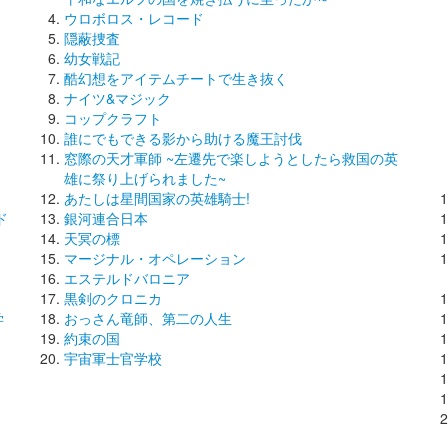
ウロボロス・レコード
隠蔽捜査
た
幼女戦記
酷幻想をアイテムチートで生き抜く
ナイツ&マジック
コップクラフト
誰にでもできる影から助ける魔王討伐
窓際の天才軍師 ~左遷先で楽しようとしたら救国の英
雄に祭り上げられました~
あたしは星間国家の英雄騎士!
ド
銀河連合日本
天冥の標
マージナル・オペレーション
エステルドバロニア
黒剣のクロニカ
学
おっさん竜師、第二の人生
約束の国
宇宙軍士官学校