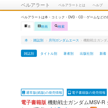
ベルアラート
ベルアラートとは
ヘルプ
ベルアラートは本・コミック・DVD・CD・ゲームなど
本
映画
検索
本
>
雑誌別
>
月刊ガンダムエース
>
機動戦士ガンダム
雑誌別
タイトル別
著者別
出版社別
新着
通常版(紙版)の発売情報
電子書籍版の発売情報
電子書籍版
機動戦士ガンダムMSV-R