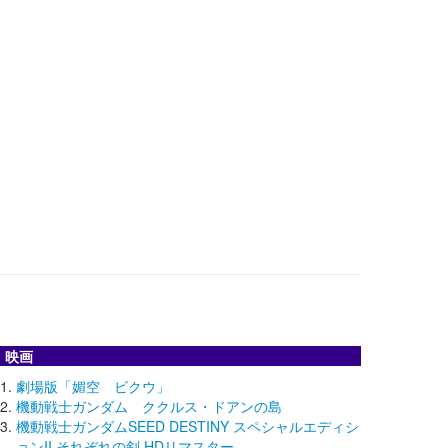
映画
劇場版「媚空 ビクウ」
機動戦士ガンダム ククルス・ドアンの島
機動戦士ガンダムSEED DESTINY スペシャルエディシ
ョンII それぞれの剣 HDリマスター