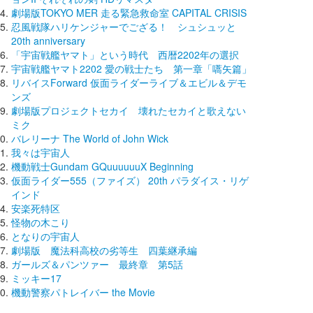
劇場版TOKYO MER 走る緊急救命室 CAPITAL CRISIS
忍風戦隊ハリケンジャーでござる！ シュシュッと
20th anniversary
「宇宙戦艦ヤマト」という時代 西暦2202年の選択
宇宙戦艦ヤマト2202 愛の戦士たち 第一章「嚆矢篇」
リバイスForward 仮面ライダーライブ＆エビル＆デモ
ンズ
劇場版プロジェクトセカイ 壊れたセカイと歌えない
ミク
バレリーナ The World of John Wick
我々は宇宙人
機動戦士Gundam GQuuuuuuX Beginning
仮面ライダー555（ファイズ） 20th パラダイス・リゲ
インド
安楽死特区
怪物の木こり
となりの宇宙人
劇場版 魔法科高校の劣等生 四葉継承編
ガールズ＆パンツァー 最終章 第5話
ミッキー17
機動警察パトレイバー the Movie