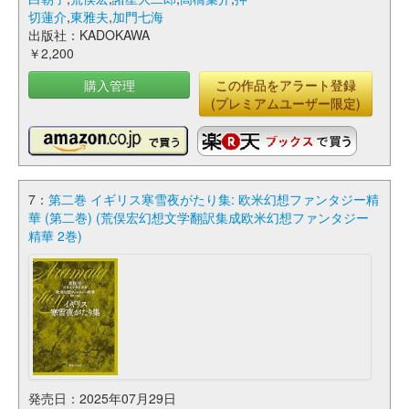
切蓮介
,
東雅夫
,
加門七海
出版社：KADOKAWA
￥2,200
購入管理
この作品をアラート登録
(プレミアムユーザー限定)
7：
第二巻 イギリス寒雪夜がたり集: 欧米幻想ファンタジー精
華 (第二巻) (荒俣宏幻想文学翻訳集成欧米幻想ファンタジー
精華 2巻)
発売日：2025年07月29日