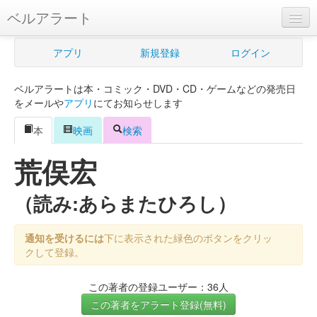
ベルアラート
ベルアラートとは
アプリ
新規登録
ログイン
ヘルプ
ベルアラートは本・コミック・DVD・CD・ゲームなどの発売日
新規登録
をメールや
アプリ
にてお知らせします
ログイン
本
映画
検索
Myカレンダー
荒俣宏
購入管理
（読み:あらまたひろし）
Myシェルフ
通知を受けるには
下に表示された緑色のボタンをクリッ
プレミアム
クして登録。
この著者の登録ユーザー：36人
この著者をアラート登録(無料)