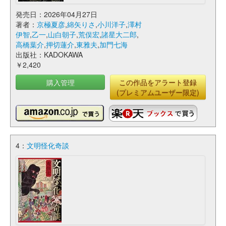
発売日：2026年04月27日
著者：
京極夏彦
,
綿矢りさ
,
小川洋子
,
澤村
伊智
,
乙一
,
山白朝子
,
荒俣宏
,
諸星大二郎
,
高橋葉介
,
押切蓮介
,
東雅夫
,
加門七海
出版社：KADOKAWA
￥2,420
購入管理
この作品をアラート登録
(プレミアムユーザー限定)
4：
文明怪化奇談