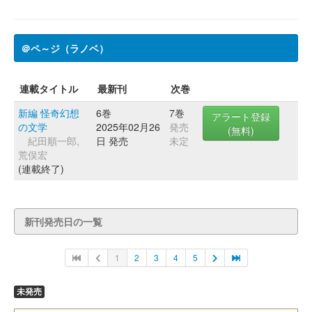
＠ペ～ジ（ラノベ）
連載タイトル
最新刊
次巻
新編 怪奇幻想
6巻
7巻
アラート登録
の文学
2025年02月26
発売
(無料)
紀田順一郎,
日 発売
未定
荒俣宏
(連載終了)
新刊発売日の一覧
1
2
3
4
5
未発売