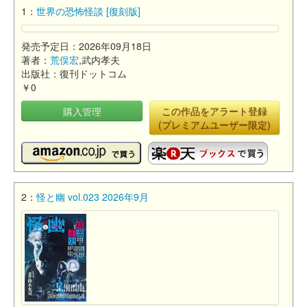
1：
世界の恐怖怪談 [復刻版]
発売予定日：2026年09月18日
著者：
荒俣宏
,武内孝夫
出版社：復刊ドットコム
￥0
購入管理
この作品をアラート登録
(プレミアムユーザー限定)
2：
怪と幽 vol.023 2026年9月