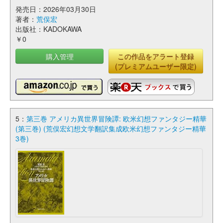
発売日：2026年03月30日
著者：
荒俣宏
出版社：KADOKAWA
￥0
購入管理
この作品をアラート登録
(プレミアムユーザー限定)
5：
第三巻 アメリカ異世界冒険譚: 欧米幻想ファンタジー精華
(第三巻) (荒俣宏幻想文学翻訳集成欧米幻想ファンタジー精華
3巻)