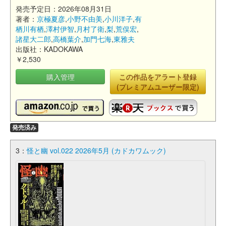
発売予定日：2026年08月31日
著者：
京極夏彦
,
小野不由美
,
小川洋子
,
有
栖川有栖
,
澤村伊智
,
月村了衛
,
梨
,
荒俣宏
,
諸星大二郎
,
高橋葉介
,
加門七海
,
東雅夫
出版社：KADOKAWA
￥2,530
購入管理
この作品をアラート登録
(プレミアムユーザー限定)
発売済み
3：
怪と幽 vol.022 2026年5月 (カドカワムック)