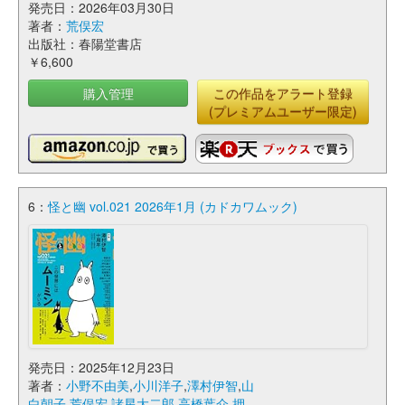
発売日：2026年03月30日
著者：
荒俣宏
出版社：春陽堂書店
￥6,600
購入管理
この作品をアラート登録
(プレミアムユーザー限定)
6：
怪と幽 vol.021 2026年1月 (カドカワムック)
発売日：2025年12月23日
著者：
小野不由美
,
小川洋子
,
澤村伊智
,
山
白朝子
,
荒俣宏
,
諸星大二郎
,
高橋葉介
,
押