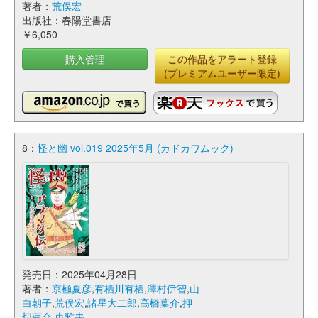
著者：
荒俣宏
出版社：春陽堂書店
￥6,050
購入管理
この作品をアラート登録
(プレミアムユーザー限定)
8：
怪と幽 vol.019 2025年5月 (カドカワムック)
発売日：2025年04月28日
著者：
京極夏彦
,
有栖川有栖
,
澤村伊智
,
山
白朝子
,
荒俣宏
,
諸星大二郎
,
高橋葉介
,
押
切蓮介
,
東雅夫