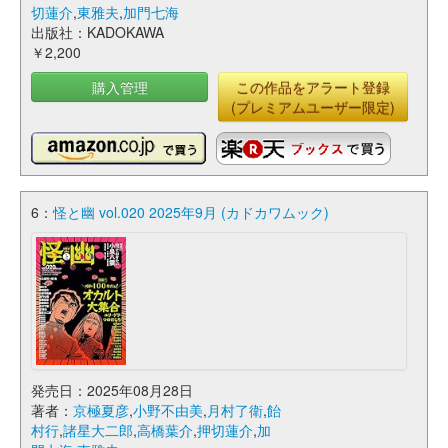
切蓮介
,
東雅夫
,
加門七海
出版社：KADOKAWA
￥2,200
購入管理
この作品をアラート登録
(プレミアムユーザー限定)
6：
怪と幽 vol.020 2025年9月 (カドカワムック)
発売日：2025年08月28日
著者：
京極夏彦
,
小野不由美
,
月村了衛
,
飴
村行
,
諸星大二郎
,
高橋葉介
,
押切蓮介
,
加