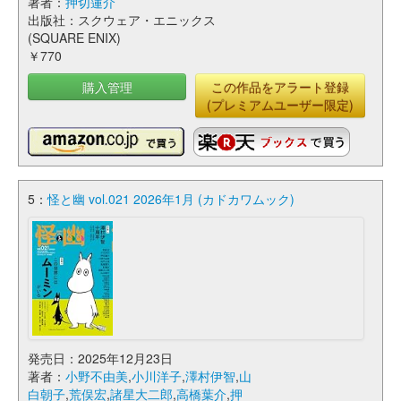
著者：
押切蓮介
出版社：スクウェア・エニックス
(SQUARE ENIX)
￥770
購入管理
この作品をアラート登録
(プレミアムユーザー限定)
5：
怪と幽 vol.021 2026年1月 (カドカワムック)
発売日：2025年12月23日
著者：
小野不由美
,
小川洋子
,
澤村伊智
,
山
白朝子
,
荒俣宏
,
諸星大二郎
,
高橋葉介
,
押