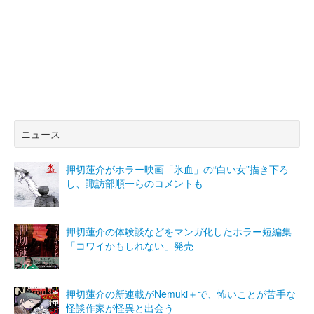
ニュース
押切蓮介がホラー映画「氷血」の“白い女”描き下ろ
し、諏訪部順一らのコメントも
押切蓮介の体験談などをマンガ化したホラー短編集
「コワイかもしれない」発売
押切蓮介の新連載がNemuki＋で、怖いことが苦手な
怪談作家が怪異と出会う