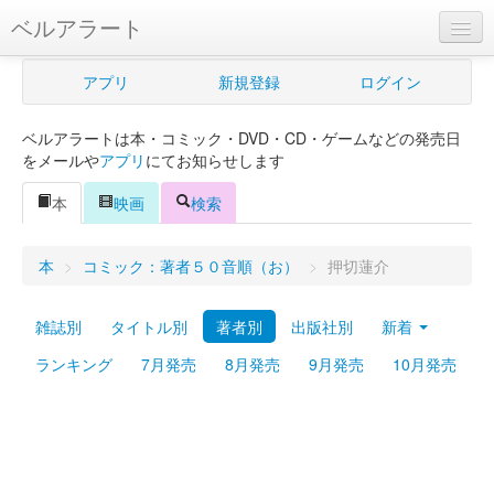
ベルアラート
ベルアラートとは
アプリ
新規登録
ログイン
ヘルプ
ベルアラートは本・コミック・DVD・CD・ゲームなどの発売日
新規登録
をメールや
アプリ
にてお知らせします
ログイン
本
映画
検索
Myカレンダー
本
>
コミック：著者５０音順（お）
>
押切蓮介
購入管理
雑誌別
タイトル別
著者別
出版社別
新着
Myシェルフ
ランキング
7月発売
8月発売
9月発売
10月発売
プレミアム