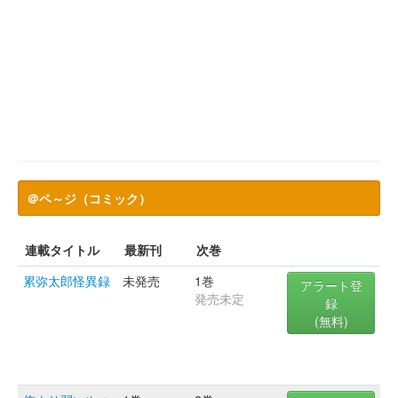
＠ペ～ジ（コミック）
連載タイトル
最新刊
次巻
累弥太郎怪異録
未発売
1巻
アラート登
発売未定
録
(無料)