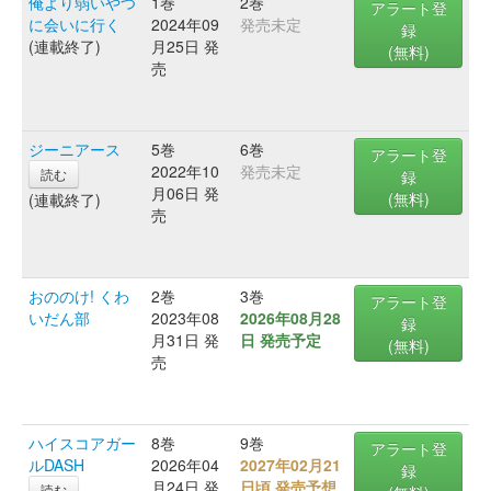
俺より弱いやつ
1巻
2巻
アラート登
に会いに行く
2024年09
発売未定
録
(連載終了)
月25日 発
(無料)
売
ジーニアース
5巻
6巻
アラート登
2022年10
発売未定
読む
録
月06日 発
(無料)
(連載終了)
売
おののけ! くわ
2巻
3巻
アラート登
いだん部
2023年08
2026年08月28
録
月31日 発
日 発売予定
(無料)
売
ハイスコアガー
8巻
9巻
アラート登
ルDASH
2026年04
2027年02月21
録
月24日 発
日頃 発売予想
読む