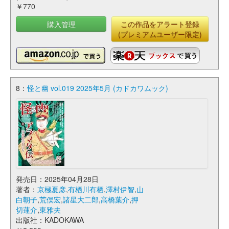
￥770
購入管理
この作品をアラート登録
(プレミアムユーザー限定)
8：
怪と幽 vol.019 2025年5月 (カドカワムック)
発売日：2025年04月28日
著者：
京極夏彦
,
有栖川有栖
,
澤村伊智
,
山
白朝子
,
荒俣宏
,
諸星大二郎
,
高橋葉介
,
押
切蓮介
,
東雅夫
出版社：KADOKAWA