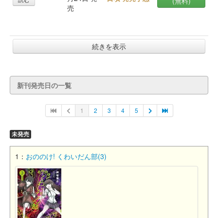
(無料)
売
続きを表示
新刊発売日の一覧
1
2
3
4
5
未発売
1：
おののけ! くわいだん部(3)