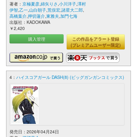
著者：
京極夏彦
,
綿矢りさ
,
小川洋子
,
澤村
伊智
,
乙一
,
山白朝子
,
荒俣宏
,
諸星大二郎
,
高橋葉介
,
押切蓮介
,
東雅夫
,
加門七海
出版社：KADOKAWA
￥2,420
購入管理
この作品をアラート登録
(プレミアムユーザー限定)
4：
ハイスコアガール DASH(8) (ビッグガンガンコミックス)
発売日：2026年04月24日