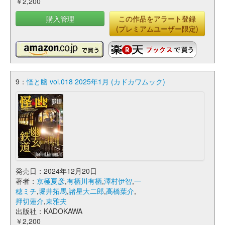
￥2,200
購入管理
この作品をアラート登録
(プレミアムユーザー限定)
9：
怪と幽 vol.018 2025年1月 (カドカワムック)
発売日：2024年12月20日
著者：
京極夏彦
,
有栖川有栖
,
澤村伊智
,
一
穂ミチ
,
堀井拓馬
,
諸星大二郎
,
高橋葉介
,
押切蓮介
,
東雅夫
出版社：KADOKAWA
￥2,200