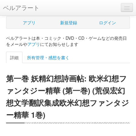
ベルアラート
ベルアラートとは
アプリ
新規登録
ログイン
ヘルプ
ベルアラートは本・コミック・DVD・CD・ゲームなどの発売日
新規登録
をメールや
アプリ
にてお知らせします
ログイン
詳細
所有管理・感想を書く
Myカレンダー
第一巻 妖精幻想詩画帖: 欧米幻想フ
購入管理
ァンタジー精華 (第一巻) (荒俣宏幻
Myシェルフ
想文学翻訳集成欧米幻想ファンタジ
プレミアム
ー精華 1巻)