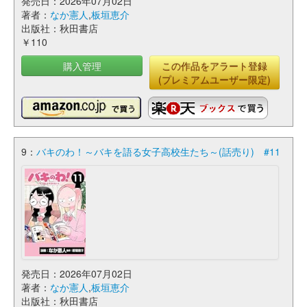
発売日：2026年07月02日
著者：
なか憲人
,
板垣恵介
出版社：秋田書店
￥110
購入管理
この作品をアラート登録
(プレミアムユーザー限定)
9：
バキのわ！～バキを語る女子高校生たち～(話売り) #11
発売日：2026年07月02日
著者：
なか憲人
,
板垣恵介
出版社：秋田書店