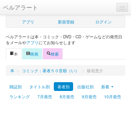
ベルアラート
ベルアラートとは
アプリ
新規登録
ログイン
ヘルプ
ベルアラートは本・コミック・DVD・CD・ゲームなどの発売日
新規登録
をメールや
アプリ
にてお知らせします
ログイン
本
映画
検索
Myカレンダー
本
>
コミック：著者５０音順（い）
>
板垣恵介
購入管理
雑誌別
タイトル別
著者別
出版社別
新着
Myシェルフ
ランキング
7月発売
8月発売
9月発売
10月発売
プレミアム