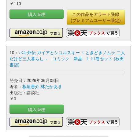
￥110
購入管理
この作品をアラート登録
(プレミアムユーザー限定)
10：
バキ外伝 ガイアとシコルスキー ～ときどきノムラ 二人
だけど三人暮らし～ コミック 新品 1-11巻セット (秋田
書店)
発売日：2026年06月08日
著者：
板垣恵介
,
林たかあき
出版社：講談社
￥0
購入管理