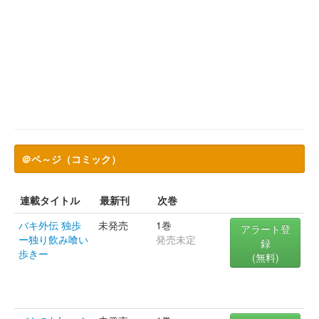
＠ペ～ジ（コミック）
連載タイトル
最新刊
次巻
バキ外伝 独歩
未発売
1巻
アラート登
ー独り飲み喰い
発売未定
録
歩きー
(無料)