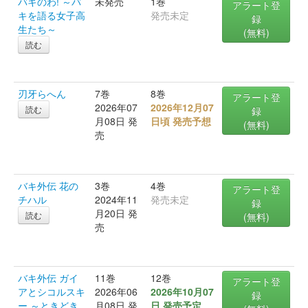
バキのわ! ～バ
未発売
1巻
アラート登
キを語る女子高
発売未定
録
生たち～
(無料)
読む
刃牙らへん
7巻
8巻
アラート登
2026年07
2026年12月07
読む
録
月08日 発
日頃 発売予想
(無料)
売
バキ外伝 花の
3巻
4巻
アラート登
チハル
2024年11
発売未定
録
月20日 発
読む
(無料)
売
バキ外伝 ガイ
11巻
12巻
アラート登
アとシコルスキ
2026年06
2026年10月07
録
ー ～ときどき
月08日 発
日 発売予定