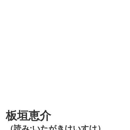
板垣恵介
（読み:いたがきけいすけ）