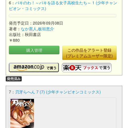
6：
バキのわ！～バキを語る女子高校生たち～ 1 (少年チャン
ピオン・コミックス)
発売予定日：2026年09月08日
著者：
なか憲人
,
板垣恵介
出版社：秋田書店
￥880
購入管理
この作品をアラート登録
(プレミアムユーザー限定)
発売済み
7：
刃牙らへん 7 (7) (少年チャンピオンコミックス)