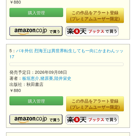
￥880
購入管理
この作品をアラート登録
(プレミアムユーザー限定)
5：
バキ外伝 烈海王は異世界転生しても一向にかまわんッッ
17
発売予定日：2026年09月08日
著者：
板垣恵介
,
猪原賽
,
陸井栄史
出版社：秋田書店
￥880
購入管理
この作品をアラート登録
(プレミアムユーザー限定)