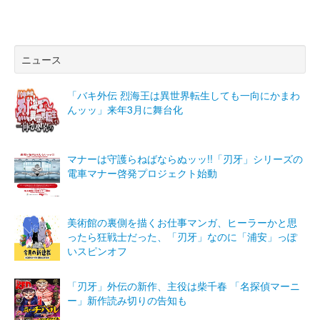
ニュース
「バキ外伝 烈海王は異世界転生しても一向にかまわ
んッッ」来年3月に舞台化
マナーは守護らねばならぬッッ!!「刃牙」シリーズの
電車マナー啓発プロジェクト始動
美術館の裏側を描くお仕事マンガ、ヒーラーかと思
ったら狂戦士だった、「刃牙」なのに「浦安」っぽ
いスピンオフ
「刃牙」外伝の新作、主役は柴千春 「名探偵マーニ
ー」新作読み切りの告知も