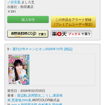
ノ谷言葉
,ましろ爻
出版社：秋田書店
￥391
購入管理
この作品をアラート登録
(プレミアムユーザー限定)
9：
週刊少年チャンピオン2026年10号 [雑誌]
発売日：2026年02月05日
著者：
渡辺航
,
浜岡賢次
,
こうし
,
漆原侑
来
,
荒達哉
,
hiro者
,ANYCOLOR株式会
社,
nyo-n
,
柴田賢志郎
,
中村勇志
,
田中優