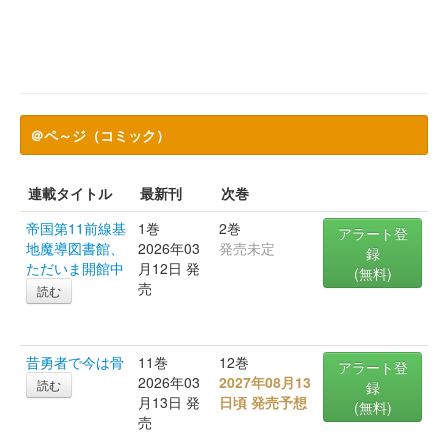
＠ペ～ジ（コミック）
連載タイトル
最新刊
次巻
帝国第11前線基
1巻
2巻
アラート登
地魔導図書館、
2026年03
発売未定
録
ただいま開館中
月12日 発
(無料)
売
読む
昔勇者で今は骨
11巻
12巻
アラート登
2026年03
2027年08月13
読む
録
月13日 発
日頃 発売予想
(無料)
売