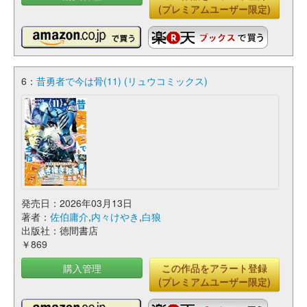
(プレミアムユーザー限定)
6：
昔勇者で今は骨(11) (リュウコミックス)
発売日：2026年03月13日
著者：
佐伯庸介
,
内々けやき
,
白狼
出版社：徳間書店
￥869
購入管理
この作品をアラート登録
(プレミアムユーザー限定)