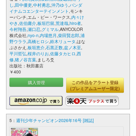
し
,
田中優吏
,
中村勇志
,
沖乃ゆう
,
バンダ
イナムコエンターテインメント
,モンキ
ーパンチ,エム・ピー・ワークス,
内々け
やき
,
佐伯庸介
,
板垣巴留
,
荒達哉
,
hiro者
,
今村翔吾
,
瀬口忍
,
グミマル
,ANYCOLOR
株式会社,
nyo-n
,
内場悠月
,
柴田賢志郎
,
浦
野ウララ
,
高橋ヒロシ
,
鈴木リュータ
,はな
ぶさかえ,
板垣恵介
,
石黒正数
,
盆ノ木至
,
平川哲弘
,
桜井のりお
,
佐藤タカヒロ
,
西
修
,
猪ノ谷言葉
,ましろ爻
出版社：秋田書店
￥400
購入管理
この作品をアラート登録
(プレミアムユーザー限定)
5：
週刊少年チャンピオン2026年16号 [雑誌]