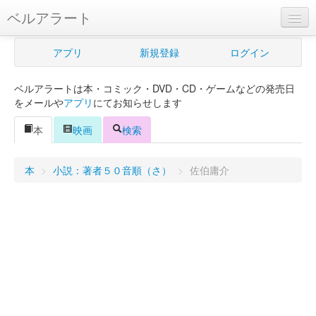
ベルアラート
ベルアラートとは
アプリ
新規登録
ログイン
ヘルプ
ベルアラートは本・コミック・DVD・CD・ゲームなどの発売日
新規登録
をメールや
アプリ
にてお知らせします
ログイン
本
映画
検索
Myカレンダー
本
>
小説：著者５０音順（さ）
>
佐伯庸介
購入管理
Myシェルフ
プレミアム