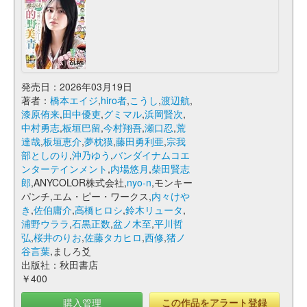
発売日：2026年03月19日
著者：
橋本エイジ
,
hiro者
,
こうし
,
渡辺航
,
漆原侑来
,
田中優吏
,
グミマル
,
浜岡賢次
,
中村勇志
,
板垣巴留
,
今村翔吾
,
瀬口忍
,
荒
達哉
,
板垣恵介
,
夢枕獏
,
藤田勇利亜
,
宗我
部としのり
,
沖乃ゆう
,
バンダイナムコエ
ンターテインメント
,
内場悠月
,
柴田賢志
郎
,ANYCOLOR株式会社,
nyo-n
,モンキー
パンチ,エム・ピー・ワークス,
内々けや
き
,
佐伯庸介
,
高橋ヒロシ
,
鈴木リュータ
,
浦野ウララ
,
石黒正数
,
盆ノ木至
,
平川哲
弘
,
桜井のりお
,
佐藤タカヒロ
,
西修
,
猪ノ
谷言葉
,ましろ爻
出版社：秋田書店
￥400
購入管理
この作品をアラート登録