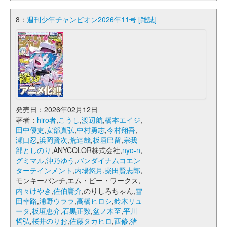
8：
週刊少年チャンピオン2026年11号 [雑誌]
発売日：2026年02月12日
著者：
hiro者
,
こうし
,
渡辺航
,
橋本エイジ
,
田中優吏
,
安部真弘
,
中村勇志
,
今村翔吾
,
瀬口忍
,
浜岡賢次
,
荒達哉
,
板垣巴留
,
宗我
部としのり
,ANYCOLOR株式会社,
nyo-n
,
グミマル
,
沖乃ゆう
,
バンダイナムコエン
ターテインメント
,
内場悠月
,
柴田賢志郎
,
モンキーパンチ,エム・ピー・ワークス,
内々けやき
,
佐伯庸介
,のりしろちゃん,
雪
田幸路
,
浦野ウララ
,
高橋ヒロシ
,
鈴木リュ
ータ
,
板垣恵介
,
石黒正数
,
盆ノ木至
,
平川
哲弘
,
桜井のりお
,
佐藤タカヒロ
,
西修
,
猪