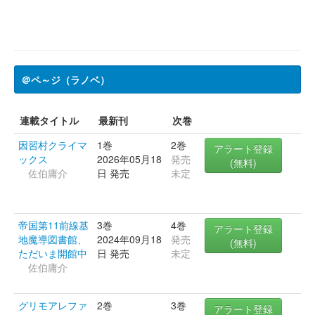
＠ペ～ジ（ラノベ）
連載タイトル
最新刊
次巻
因習村クライマ
1巻
2巻
アラート登録
ックス
2026年05月18
発売
(無料)
佐伯庸介
日 発売
未定
帝国第11前線基
3巻
4巻
アラート登録
地魔導図書館、
2024年09月18
発売
(無料)
ただいま開館中
日 発売
未定
佐伯庸介
グリモアレファ
2巻
3巻
アラート登録