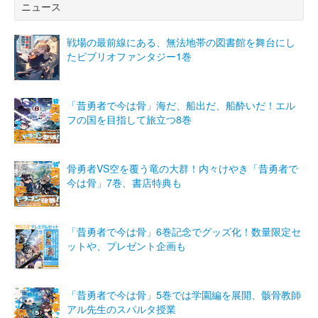
ニュース
戦場の最前線にある、無法地帯の図書館を舞台にし
たビブリオファンタジー1巻
「昔勇者で今は骨」海だ、船出だ、船酔いだ！エル
フの国を目指して旅立つ8巻
骨勇者VS空を覆う竜の大群！内々けやき「昔勇者で
今は骨」7巻、書店特典も
「昔勇者で今は骨」6巻記念でグッズ化！数量限定セ
ットや、プレゼント企画も
「昔勇者で今は骨」5巻では学園編を展開、骸骨教師
アル先生のスパルタ授業