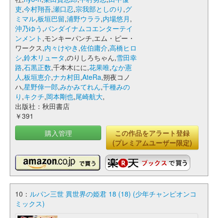
吏
,
今村翔吾
,
瀬口忍
,
宗我部としのり
,
グ
ミマル
,
板垣巴留
,
浦野ウララ
,
内場悠月
,
沖乃ゆう
,
バンダイナムコエンターテイ
ンメント
,モンキーパンチ,エム・ピー・
ワークス,
内々けやき
,
佐伯庸介
,
高橋ヒロ
シ
,
鈴木リュータ
,のりしろちゃん,
雪田幸
路
,
石黒正数
,千本木にに,
花果唯
,
なか憲
人
,
板垣恵介
,
ナカ村田
,
AteRa
,朔夜コノ
ハ,
星野倖一郎
,
みかみてれん
,
千種みの
り
,
キクチ
,
岡本剛也
,
尾崎航大
,
出版社：秋田書店
￥391
購入管理
この作品をアラート登録
(プレミアムユーザー限定)
10：
ルパン三世 異世界の姫君 18 (18) (少年チャンピオンコ
ミックス)