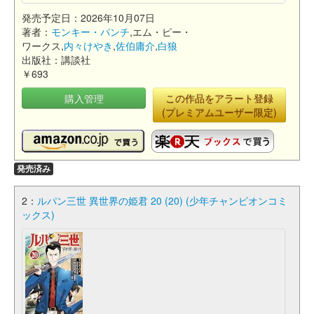
発売予定日：2026年10月07日
著者：
モンキー・パンチ
,エム・ピー・
ワークス,
内々けやき
,
佐伯庸介
,
白狼
出版社：講談社
￥693
購入管理
この作品をアラート登録
(プレミアムユーザー限定)
発売済み
2：
ルパン三世 異世界の姫君 20 (20) (少年チャンピオンコミ
ックス)