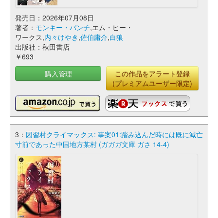
発売日：2026年07月08日
著者：
モンキー・パンチ
,エム・ピー・
ワークス,
内々けやき
,
佐伯庸介
,
白狼
出版社：秋田書店
￥693
購入管理
この作品をアラート登録
(プレミアムユーザー限定)
3：
因習村クライマックス: 事案01:踏み込んだ時には既に滅亡
寸前であった中国地方某村 (ガガガ文庫 ガさ 14-4)