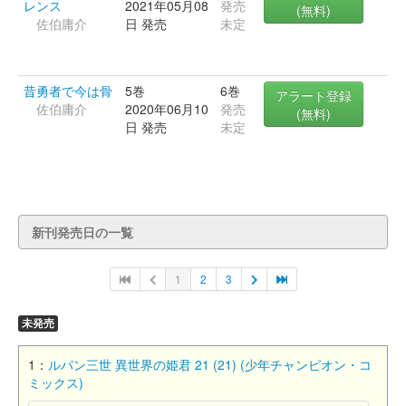
レンス
2021年05月08
発売
(無料)
佐伯庸介
日 発売
未定
昔勇者で今は骨
5巻
6巻
アラート登録
佐伯庸介
2020年06月10
発売
(無料)
日 発売
未定
新刊発売日の一覧
1
2
3
未発売
1：
ルパン三世 異世界の姫君 21 (21) (少年チャンピオン・コ
ミックス)