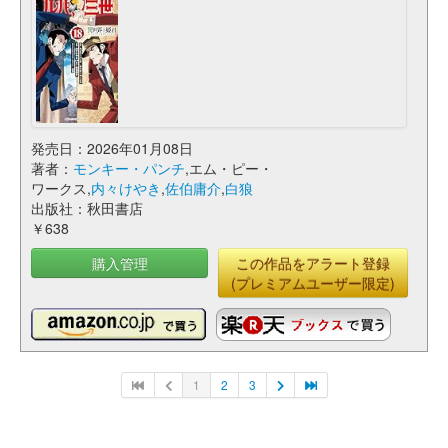
発売日：2026年01月08日
著者：
モンキー・パンチ
,エム・ピー・
ワークス,
内々けやき
,
佐伯庸介
,
白狼
出版社：秋田書店
￥638
購入管理
この作品をアラート登録
(プレミアムユーザー限定)
1
2
3