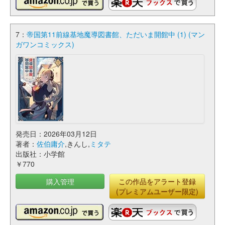
7：
帝国第11前線基地魔導図書館、ただいま開館中 (1) (マン
ガワンコミックス)
発売日：2026年03月12日
著者：
佐伯庸介
,きんし,
ミタテ
出版社：小学館
￥770
購入管理
この作品をアラート登録
(プレミアムユーザー限定)