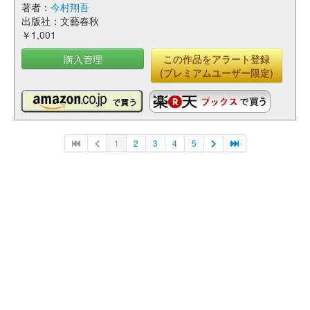
著者：
今村翔吾
出版社：文藝春秋
￥1,001
購入管理
この作品をアラート登録
(プレミアムユーザー限定)
1
2
3
4
5