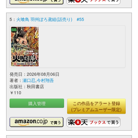
5：
火喰鳥 羽州ぼろ鳶組(話売り) #55
発売日：2026年08月06日
著者：
瀬口忍
,
今村翔吾
出版社：秋田書店
￥110
購入管理
この作品をアラート登録
(プレミアムユーザー限定)