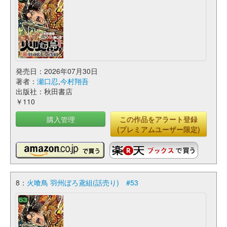
発売日：2026年07月30日
著者：
瀬口忍
,
今村翔吾
出版社：秋田書店
￥110
購入管理
この作品をアラート登録
(プレミアムユーザー限定)
8：
火喰鳥 羽州ぼろ鳶組(話売り) #53