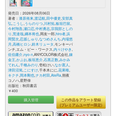
発売日：2026年08月06日
著者：
漆原侑来
,
渡辺航
,
田中優吏
,
安部真
弘
,
こうし
,
うらのりつ
,
川村拓
,
板垣巴留
,
今村翔吾
,
瀬口忍
,
中村勇志
,
宗我部としの
り
,
荒達哉
,
綱本将也
,岡友一郎,
hiro者
,
浜
岡賢次
,
忍舐しゅり
,
なつめさんち
,
内場悠
月
,
高橋ヒロシ
,
鈴木リュータ
,モンキーパ
ンチ,エム・ピー・ワークス,
内々けやき
,
佐伯庸介
,
nyo-n
,ANYCOLOR株式会社,
錬
金王
,
かぶお
,
板垣恵介
,
石黒正数
,
みかみ
てれん
,
千種みのり
,壱松けい,
なか憲人
,
津田沼篤
,
こにすけ
,千本木にに,
花果唯
,
キクチ
,
岡本剛也
,
ナカ村田
,
AteRa
,朔夜
コノハ,星野倖
出版社：秋田書店
￥400
購入管理
この作品をアラート登録
(プレミアムユーザー限定)