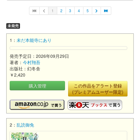
1
2
3
4
5
未発売
1：
未だ本能寺にあり
発売予定日：2026年09月29日
著者：
今村翔吾
出版社：幻冬舎
￥2,420
購入管理
この作品をアラート登録
(プレミアムユーザー限定)
2：
乱読御免