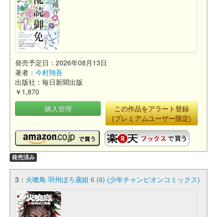
発売予定日：2026年08月13日
著者：
今村翔吾
出版社：毎日新聞出版
￥1,870
購入管理
この作品をアラート登録
(プレミアムユーザー限定)
発売済み
3：
火喰鳥 羽州ぼろ鳶組 6 (6) (少年チャンピオンコミックス)