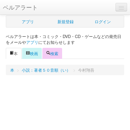
ベルアラート
ベルアラートとは
アプリ
新規登録
ログイン
ヘルプ
ベルアラートは本・コミック・DVD・CD・ゲームなどの発売日
新規登録
をメールや
アプリ
にてお知らせします
ログイン
本
映画
検索
Myカレンダー
本
>
小説：著者５０音順（い）
>
今村翔吾
購入管理
Myシェルフ
プレミアム