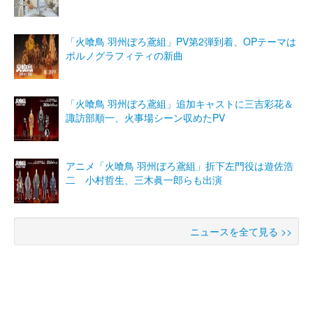
「火喰鳥 羽州ぼろ鳶組」PV第2弾到着、OPテーマは
ポルノグラフィティの新曲
「火喰鳥 羽州ぼろ鳶組」追加キャストに三吉彩花＆
諏訪部順一、火事場シーン収めたPV
アニメ「火喰鳥 羽州ぼろ鳶組」折下左門役は遊佐浩
二 小村哲生、三木眞一郎らも出演
ニュースを全て見る >>