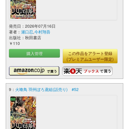
発売日：2026年07月16日
著者：
瀬口忍
,
今村翔吾
出版社：秋田書店
￥110
購入管理
この作品をアラート登録
(プレミアムユーザー限定)
9：
火喰鳥 羽州ぼろ鳶組(話売り) #52