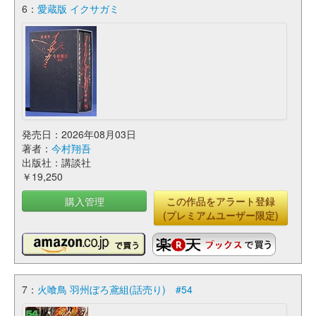
6：
愛蔵版 イクサガミ
発売日：2026年08月03日
著者：
今村翔吾
出版社：講談社
￥19,250
購入管理
この作品をアラート登録
(プレミアムユーザー限定)
7：
火喰鳥 羽州ぼろ鳶組(話売り) #54