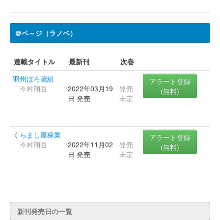
＠ペ～ジ（ラノベ）
連載タイトル
最新刊
次巻
羽州ぼろ鳶組
アラート登録
今村翔吾
2022年03月19
発売
(無料)
日 発売
未定
くらまし屋稼業
アラート登録
今村翔吾
2022年11月02
発売
(無料)
日 発売
未定
新刊発売日の一覧