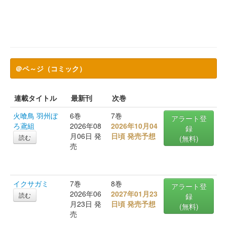
＠ペ～ジ（コミック）
連載タイトル
最新刊
次巻
火喰鳥 羽州ぼ
6巻
7巻
アラート登
ろ鳶組
2026年08
2026年10月04
録
月06日 発
日頃 発売予想
読む
(無料)
売
イクサガミ
7巻
8巻
アラート登
2026年06
2027年01月23
読む
録
月23日 発
日頃 発売予想
(無料)
売