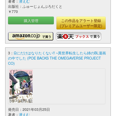
著者：
潜えむ
出版社：ふゅーじょんぷろだくと
￥770
購入管理
この作品をアラート登録
(プレミアムユーザー限定)
3：
Ωにだけはなりたくない!! ~異世界転生したら姉のBL漫画
の中でした (POE BACKS THE OMEGAVERSE PROJECT
CO)
発売日：2021年03月25日
著者：
潜えむ