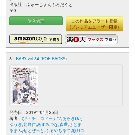
出版社：ふゅーじょんぷろだくと
￥0
購入管理
この作品をアラート登録
(プレミアムユーザー限定)
8：
BABY vol.34 (POE BACKS)
発売日：2019年04月25日
著者：
ぴい
,
チョコドーナツ
,
あらきゆう
,
ゆうぎ
,
北野仁
,
あずみつな
,
森世
,
さとま
るまみ
,
せとぜっと
,
ふるやちるこ
,
彩月ユ