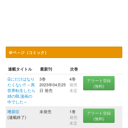
＠ペ～ジ（コミック）
連載タイトル
最新刊
次巻
Ωにだけはなり
3巻
4巻
アラート登録
たくない!! ～異
2023年04月25
発売
(無料)
世界転生したら
日 発売
未定
姉のBL漫画の
中でした～
嗜尿症
未発売
1巻
アラート登録
(連載終了)
発売
(無料)
未定