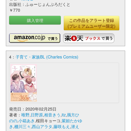
出版社：ふゅーじょんぷろだくと
￥770
購入管理
この作品をアラート登録
(プレミアムユーザー限定)
4：
子育て・家族BL (Charles Comics)
発売日：2020年02月25日
著者：
唯野
,
日野原
,
相音きう
,
itz
,
鴈方ひ
のの
,
小箱あき
,桜田キョーコ,
紫妲たかゆ
き
,
棚川三々
,
西山アラタ
,
藤咲もえ
,
潜え