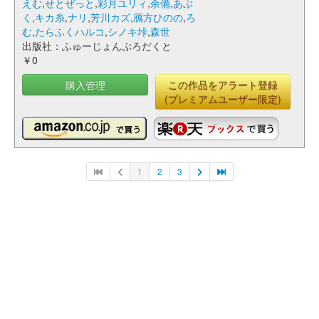
えむ
,
せとぜっと
,
彩月ユリィ
,
余備
,
あぶ
く
,
キカ糸
,
ナリ
,
芳川カズ
,
鴈方ひのの
,
ろ
む
,
たらふくハルコ
,
シノキ垰
,
森世
出版社：ふゅーじょんぷろだくと
￥0
購入管理
この作品をアラート登録
(プレミアムユーザー限定)
1
2
3