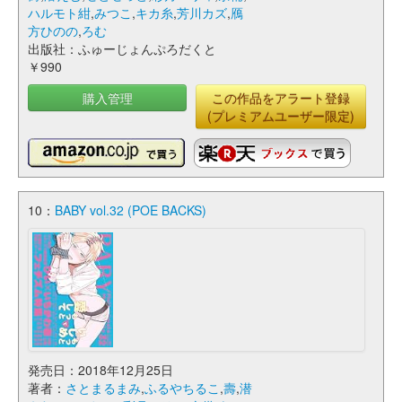
ハルモト紺
,
みつこ
,
キカ糸
,
芳川カズ
,
鴈
方ひのの
,
ろむ
出版社：ふゅーじょんぷろだくと
￥990
購入管理
この作品をアラート登録
(プレミアムユーザー限定)
10：
BABY vol.32 (POE BACKS)
発売日：2018年12月25日
著者：
さとまるまみ
,
ふるやちるこ
,
壽
,
潜