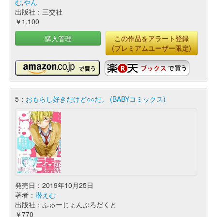
む
,
やん
出版社：三交社
￥1,100
購入管理
この作品をアラート登録
(プレミアムユーザー限定)
5：
おもらし好きだけど○○だ。 (BABYコミックス)
発売日：2019年10月25日
著者：
潜えむ
出版社：ふゅーじょんぷろだくと
￥770