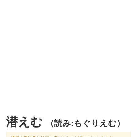
潜えむ
（読み:もぐりえむ）