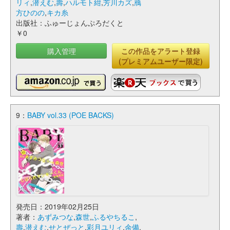
リィ
,
潜えむ
,
壽
,
ハルモト紺
,
芳川カズ
,
鴈
方ひのの
,
キカ糸
出版社：ふゅーじょんぷろだくと
￥0
購入管理
この作品をアラート登録
(プレミアムユーザー限定)
9：
BABY vol.33 (POE BACKS)
発売日：2019年02月25日
著者：
あずみつな
,
森世
,
ふるやちるこ
,
壽
,
潜えむ
,
せとぜっと
,
彩月ユリィ
,
余備
,