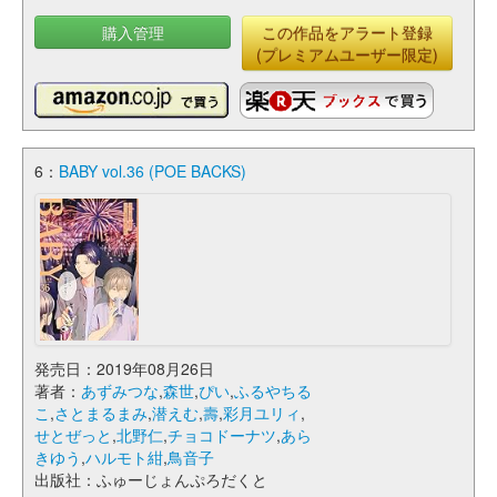
購入管理
この作品をアラート登録
(プレミアムユーザー限定)
6：
BABY vol.36 (POE BACKS)
発売日：2019年08月26日
著者：
あずみつな
,
森世
,
ぴい
,
ふるやちる
こ
,
さとまるまみ
,
潜えむ
,
壽
,
彩月ユリィ
,
せとぜっと
,
北野仁
,
チョコドーナツ
,
あら
きゆう
,
ハルモト紺
,
鳥音子
出版社：ふゅーじょんぷろだくと