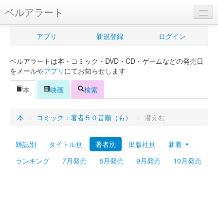
ベルアラート
ベルアラートとは
アプリ
新規登録
ログイン
ヘルプ
ベルアラートは本・コミック・DVD・CD・ゲームなどの発売日
新規登録
をメールや
アプリ
にてお知らせします
ログイン
本
映画
検索
Myカレンダー
本
>
コミック：著者５０音順（も）
>
潜えむ
購入管理
雑誌別
タイトル別
著者別
出版社別
新着
Myシェルフ
ランキング
7月発売
8月発売
9月発売
10月発売
プレミアム