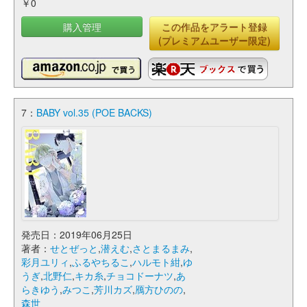
￥0
購入管理
この作品をアラート登録
(プレミアムユーザー限定)
7：
BABY vol.35 (POE BACKS)
発売日：2019年06月25日
著者：
せとぜっと
,
潜えむ
,
さとまるまみ
,
彩月ユリィ
,
ふるやちるこ
,
ハルモト紺
,
ゆ
うぎ
,
北野仁
,
キカ糸
,
チョコドーナツ
,
あ
らきゆう
,
みつこ
,
芳川カズ
,
鴈方ひのの
,
森世