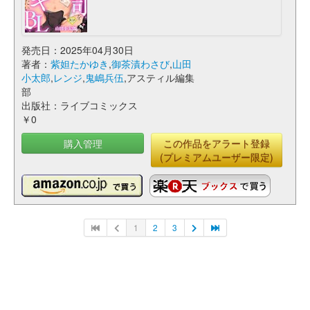
発売日：2025年04月30日
著者：
紫妲たかゆき
,
御茶漬わさび
,
山田
小太郎
,
レンジ
,
鬼嶋兵伍
,アスティル編集
部
出版社：ライブコミックス
￥0
購入管理
この作品をアラート登録
(プレミアムユーザー限定)
1
2
3