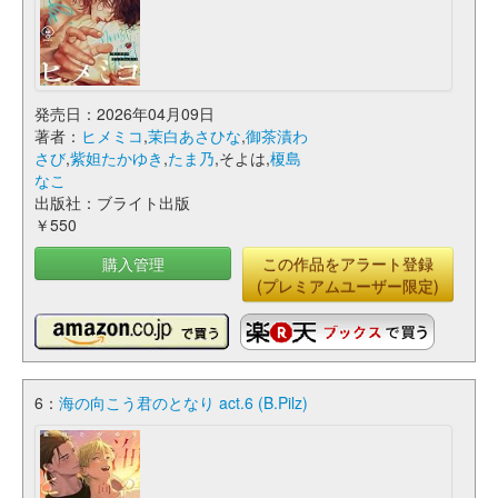
発売日：2026年04月09日
著者：
ヒメミコ
,
茉白あさひな
,
御茶漬わ
さび
,
紫妲たかゆき
,
たま乃
,そよは,
榎島
なこ
出版社：ブライト出版
￥550
購入管理
この作品をアラート登録
(プレミアムユーザー限定)
6：
海の向こう君のとなり act.6 (B.Pilz)