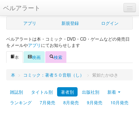
ベルアラート
ベルアラートとは
アプリ
新規登録
ログイン
ヘルプ
ベルアラートは本・コミック・DVD・CD・ゲームなどの発売日
新規登録
をメールや
アプリ
にてお知らせします
ログイン
本
映画
検索
Myカレンダー
本
>
コミック：著者５０音順（し）
>
紫妲たかゆき
購入管理
雑誌別
タイトル別
著者別
出版社別
新着
Myシェルフ
ランキング
7月発売
8月発売
9月発売
10月発売
プレミアム