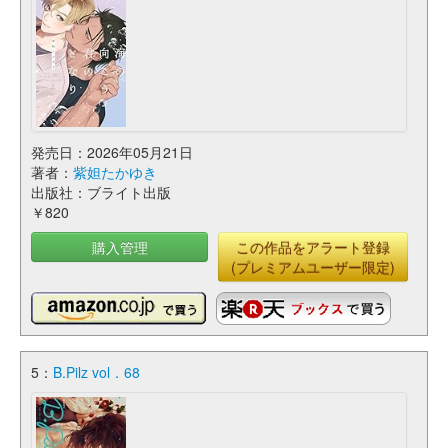
発売日：2026年05月21日
著者：
紫妲たかゆき
出版社：ブライト出版
￥820
購入管理
この作品をアラート登録
(プレミアムユーザー限定)
5：
B.Pilz vol．68