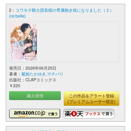
2：
コワモテ騎士団長様の専属抱き枕になりました（２）
(re:belle)
発売日：2026年06月25日
著者：
紫妲たかゆき
,
マチバリ
出版社：CLAPコミックス
￥220
購入管理
この作品をアラート登録
(プレミアムユーザー限定)