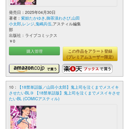
発売日：2025年04月30日
著者：
紫妲たかゆき
,
御茶漬わさび
,
山田
小太郎
,
レンジ
,
鬼嶋兵伍
,アスティル編集
部
出版社：ライブコミックス
￥0
購入管理
この作品をアラート登録
(プレミアムユーザー限定)
10：
【18禁単話版／山田小太郎】鬼上司を泣くまでメスイキ
させたいBL③ 【18禁単話版】鬼上司を泣くまでメスイキさせ
たいBL (COMICアスティル)