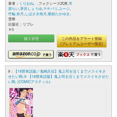
著者：
くりおね。
,フォクシーズ武将,
市
居ちい
,
茅谷しょうゆ
,
マチバリ
,
ユージ
,
竹輪
,
奈月
,
しばさき南月
,
紫妲たかゆき
,
雪華
出版社：リブレ
￥0
購入管理
この作品をアラート登録
(プレミアムユーザー限定)
9：
【18禁単話版／鬼嶋兵伍】鬼上司を泣くまでメスイキさ
せたいBL⑤ 【18禁単話版】鬼上司を泣くまでメスイキさせた
いBL (COMICアスティル)