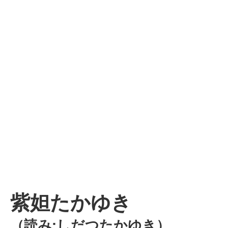
紫妲たかゆき
（読み:しだつたかゆき）