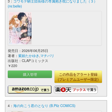
3：
コワモテ騎士団長様の専属抱き枕になりました（３）
(re:belle)
発売日：2026年06月25日
著者：
紫妲たかゆき
,
マチバリ
出版社：CLAPコミックス
￥220
購入管理
この作品をアラート登録
(プレミアムユーザー限定)
4：
海の向こう君のとなり (B.Pilz COMICS)