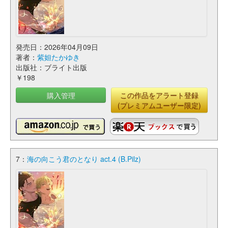
発売日：2026年04月09日
著者：
紫妲たかゆき
出版社：ブライト出版
￥198
購入管理
この作品をアラート登録
(プレミアムユーザー限定)
7：
海の向こう君のとなり act.4 (B.Pilz)