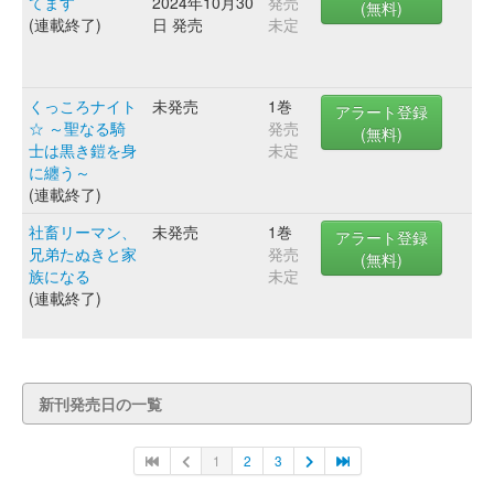
てます
2024年10月30
発売
(無料)
(連載終了)
日 発売
未定
くっころナイト
未発売
1巻
アラート登録
☆ ～聖なる騎
発売
(無料)
士は黒き鎧を身
未定
に纏う～
(連載終了)
社畜リーマン、
未発売
1巻
アラート登録
兄弟たぬきと家
発売
(無料)
族になる
未定
(連載終了)
新刊発売日の一覧
1
2
3