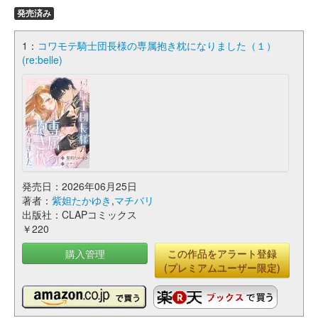
発売済み
1：
コワモテ騎士団長様の専属抱き枕になりました（１）
(re:belle)
発売日：2026年06月25日
著者：
紫妲たかゆき
,
マチバリ
出版社：CLAPコミックス
￥220
購入管理
この作品をアラート登録
(プレミアムユーザー限定)