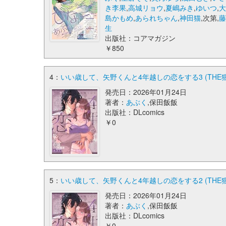
き李果
,
高城リョウ
,
夏嶋みき
,
ゆいつ
,
島かもめ
,
あられちゃん
,
神田猫
,次第,
生
出版社：コアマガジン
￥850
4：
いい歳して、矢野くんと4年越しの恋をする3 (THE猥
発売日：2026年01月24日
著者：
あぶく
,保田飯飯
出版社：DLcomics
￥0
5：
いい歳して、矢野くんと4年越しの恋をする2 (THE猥
発売日：2026年01月24日
著者：
あぶく
,保田飯飯
出版社：DLcomics
￥0