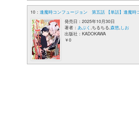
10：
逢魔時コンフュージョン 第五話 【単話】逢魔時コンフュー
発売日：2025年10月30日
著者：
あぶく
,ちるちる,
森悠
,
しお
出版社：KADOKAWA
￥0