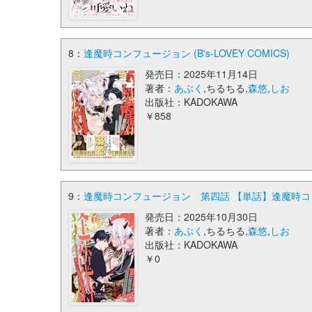
8：
逢魔時コンフュージョン (B's-LOVEY COMICS)
発売日：2025年11月14日
著者：
あぶく
,ちるちる,
森悠
,
しお
出版社：KADOKAWA
￥858
9：
逢魔時コンフュージョン 第四話 【単話】逢魔時コンフュー
発売日：2025年10月30日
著者：
あぶく
,ちるちる,
森悠
,
しお
出版社：KADOKAWA
￥0