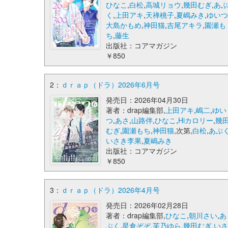
ひなこ
,
白松
,
高城リョウ
,
幾田むぎ
,
あ
く
,
上田アキ
,
天禅桃子
,
夏嶋みき
,
ゆい
大島かもめ
,
神田猫
,
吉尾アキラ
,
園瀬も
ち
,
藤生
出版社：コアマガジン
￥850
2：
ｄｒａｐ（ドラ）2026年6月号
発売日：2026年04月30日
著者：drap編集部,
上田アキ
,
嶋二
,
ゆい
つ
,
あさ
,
山路伴
,
ひなこ
,
Hiカロリー
,
幾
むぎ
,
園瀬もち
,
神田猫
,次第,
白松
,
あぶ
いさき李果
,
夏嶋みき
出版社：コアマガジン
￥850
3：
ｄｒａｐ（ドラ）2026年4月号
発売日：2026年02月28日
著者：drap編集部,
ひなこ
,
朝川さい
,
あ
ぶく
,
星倉ぞぞ
,
芙乃ゆら
,
幾田むぎ
,
い