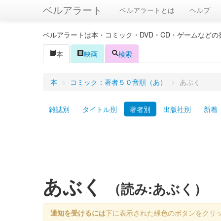
ベルアラート
ベルアラートとは
ヘルプ
ベルアラートは本・コミック・DVD・CD・ゲームなど
本
映画
検索
本
>
コミック：著者５０音順（あ）
>
あぶく
雑誌別
タイトル別
著者別
出版社別
新着
あぶく
（読み:あぶく）
通知を受けるには
下に表示された緑色のボタンをクリ