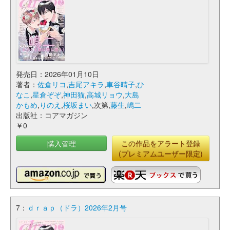
発売日：2026年01月10日
著者：
佐倉リコ
,
吉尾アキラ
,
車谷晴子
,
ひ
なこ
,
星倉ぞぞ
,
神田猫
,
高城リョウ
,
大島
かもめ
,
りのえ
,
桜坂まい
,次第,
藤生
,
嶋二
出版社：コアマガジン
￥0
購入管理
この作品をアラート登録
(プレミアムユーザー限定)
7：
ｄｒａｐ（ドラ）2026年2月号