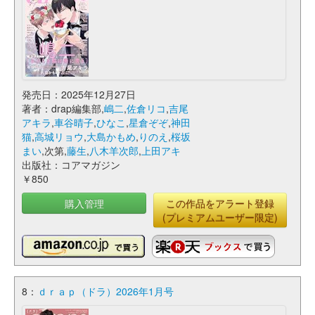
発売日：2025年12月27日
著者：drap編集部,
嶋二
,
佐倉リコ
,
吉尾
アキラ
,
車谷晴子
,
ひなこ
,
星倉ぞぞ
,
神田
猫
,
高城リョウ
,
大島かもめ
,
りのえ
,
桜坂
まい
,次第,
藤生
,
八木羊次郎
,
上田アキ
出版社：コアマガジン
￥850
購入管理
この作品をアラート登録
(プレミアムユーザー限定)
8：
ｄｒａｐ（ドラ）2026年1月号