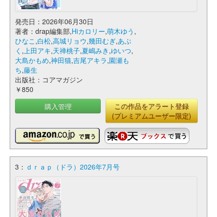
発売日：2026年06月30日
著者：drap編集部,
Hiカロリー
,
萌木ゆう
,
ひなこ
,
白松
,
高城リョウ
,
幾田むぎ
,
あぶ
く
,
上田アキ
,
天禅桃子
,
夏嶋みき
,
ゆいつ
,
大島かもめ
,
神田猫
,
吉尾アキラ
,
園瀬も
ち
,
藤生
出版社：コアマガジン
￥850
購入管理
この作品をアラート登録
(プレミアムユーザー限定)
3：
ｄｒａｐ（ドラ）2026年7月号