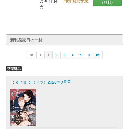
月02日 発
日頃 発売予想
(無料)
売
新刊発売日の一覧
1
2
3
4
5
発売済み
1：
ｄｒａｐ（ドラ）2026年9月号