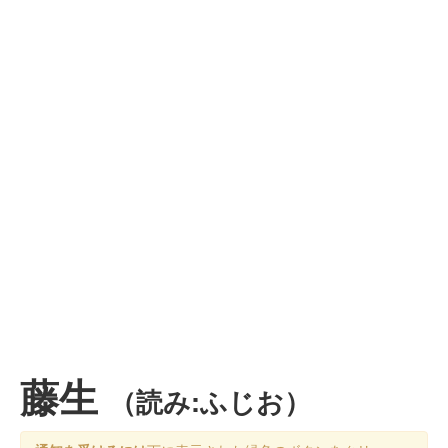
藤生
（読み:ふじお）