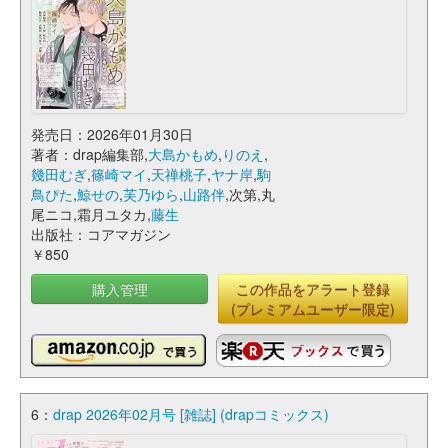
発売日：2026年01月30日
著者：drap編集部,
大島かもめ
,
りのえ
,
幾田むぎ
,
篠崎マイ
,
天禅桃子
,
ヤナ岸
,
駒
鳥ぴた
,
鯨せの
,
芙乃ゆら
,
山路伴
,次第,丸
尾ニコ,霜月ユタカ,
藤生
出版社：コアマガジン
￥850
購入管理
この作品をアラート登録
(プレミアムユーザー限定)
6：
drap 2026年02月号 [雑誌] (drapコミックス)