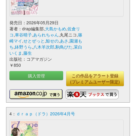
発売日：2026年05月29日
著者：drap編集部,
大島かもめ
,
佐倉リ
コ
,
車谷晴子
,
あられちゃん
,丸尾ニコ,
篠
崎マイ
,
せとぜっと
,
鯨せの
,
あさ
,
園瀬も
ち
,
鉢野うら
,
八木羊次郎
,
駒鳥ぴた
,
茉白
いくま
,
藤生
出版社：コアマガジン
￥850
購入管理
この作品をアラート登録
(プレミアムユーザー限定)
4：
ｄｒａｐ（ドラ）2026年4月号