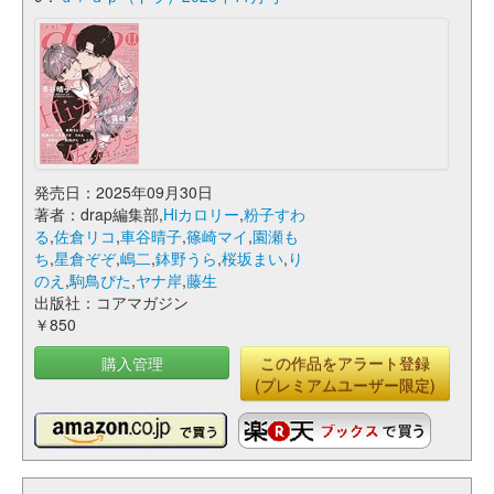
発売日：2025年09月30日
著者：drap編集部,
Hiカロリー
,
粉子すわ
る
,
佐倉リコ
,
車谷晴子
,
篠崎マイ
,
園瀬も
ち
,
星倉ぞぞ
,
嶋二
,
鉢野うら
,
桜坂まい
,
り
のえ
,
駒鳥ぴた
,
ヤナ岸
,
藤生
出版社：コアマガジン
￥850
購入管理
この作品をアラート登録
(プレミアムユーザー限定)