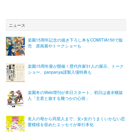
ニュース
楽園15周年記念の描き下ろし本をCOMITIA150で販
売 原画展やトークショーも
楽園15周年展が開催！歴代作家31人の展示、トーク
ショー、panpanya謹製入場特典も
楽園冬のWeb増刊が本日スタート、初日は速水螺旋
人「主君と旅する幾つかの心得」
友人の母から同居人まで、女×女のうまくいかない恋
愛模様を収めたエッセイが単行本化