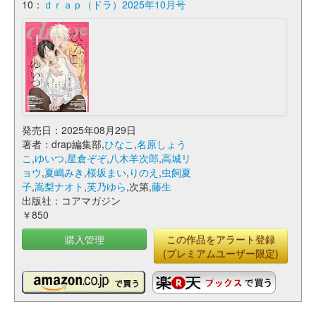
10：
ｄｒａｐ（ドラ）2025年10月号
発売日：2025年08月29日
著者：drap編集部,
ひなこ
,
名原しょう
こ
,
ゆいつ
,
星倉ぞぞ
,
八木羊次郎
,
高城リ
ョウ
,
夏嶋みき
,
桜坂まい
,
りのえ
,
虫飼夏
子
,
嵩梨ナオト
,
芙乃ゆら
,次第,
藤生
出版社：コアマガジン
￥850
購入管理
この作品をアラート登録
(プレミアムユーザー限定)