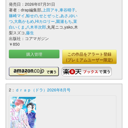
発売日：2026年07月31日
著者：drap編集部,
上田アキ
,
車谷晴子
,
篠崎マイ
,
鯨せの
,
せとぜっと
,
あさ
,
ゆい
つ
,
大島かもめ
,
Hiカロリー
,
園瀬もち
,
茉
白いくま
,
八木羊次郎
,丸尾ニコ,yako,木
梨スズコ,
藤生
出版社：コアマガジン
￥850
購入管理
この作品をアラート登録
(プレミアムユーザー限定)
2：
ｄｒａｐ（ドラ）2026年8月号