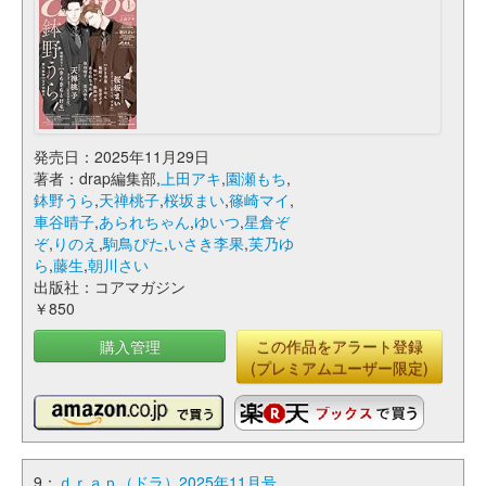
発売日：2025年11月29日
著者：drap編集部,
上田アキ
,
園瀬もち
,
鉢野うら
,
天禅桃子
,
桜坂まい
,
篠崎マイ
,
車谷晴子
,
あられちゃん
,
ゆいつ
,
星倉ぞ
ぞ
,
りのえ
,
駒鳥ぴた
,
いさき李果
,
芙乃ゆ
ら
,
藤生
,
朝川さい
出版社：コアマガジン
￥850
購入管理
この作品をアラート登録
(プレミアムユーザー限定)
9：
ｄｒａｐ（ドラ）2025年11月号