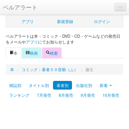
ベルアラート
ベルアラートとは
アプリ
新規登録
ログイン
ヘルプ
ベルアラートは本・コミック・DVD・CD・ゲームなどの発売日
新規登録
をメールや
アプリ
にてお知らせします
ログイン
本
映画
検索
Myカレンダー
本
>
コミック：著者５０音順（ふ）
>
藤生
購入管理
雑誌別
タイトル別
著者別
出版社別
新着
Myシェルフ
ランキング
7月発売
8月発売
9月発売
10月発売
プレミアム