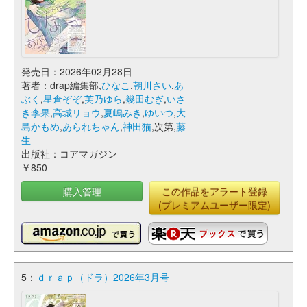
発売日：2026年02月28日
著者：drap編集部,
ひなこ
,
朝川さい
,
あ
ぶく
,
星倉ぞぞ
,
芙乃ゆら
,
幾田むぎ
,
いさ
き李果
,
高城リョウ
,
夏嶋みき
,
ゆいつ
,
大
島かもめ
,
あられちゃん
,
神田猫
,次第,
藤
生
出版社：コアマガジン
￥850
購入管理
この作品をアラート登録
(プレミアムユーザー限定)
5：
ｄｒａｐ（ドラ）2026年3月号