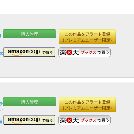
購入管理
この作品をアラート登録
田
(プレミアムユーザー限定)
竜
,
本
購入管理
この作品をアラート登録
条
(プレミアムユーザー限定)
い
蓮