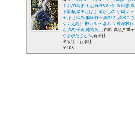
ポポ
,
羽鳥まりえ
,
有咲めいか
,
豊田悠
,
椙
下聖海
,
緒里たばさ
,
清水しの
,
小嶋ララ
子
,
まさゆみ
,
肋家竹一
,
鷹野久
,
清水ユウ
ゆくえ高那
,
榊カルラ
,
森みつ
,
香深村れ
ん
,
高野千春
,
地雷魚
,月白吟,真魚八重子
やまがたさとみ
,新潮社
出版社：新潮社
￥108