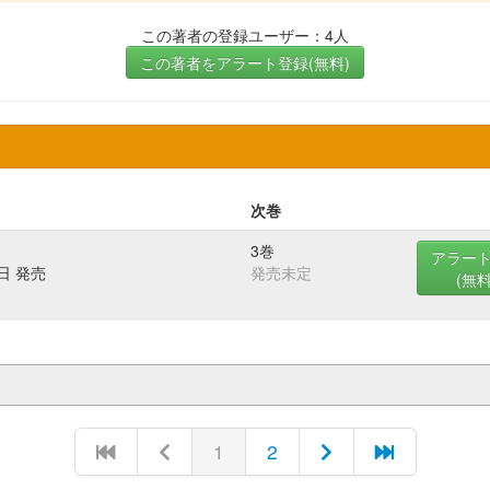
この著者の登録ユーザー：4人
この著者をアラート登録(無料)
次巻
3巻
アラー
7日 発売
発売未定
(無料
1
2