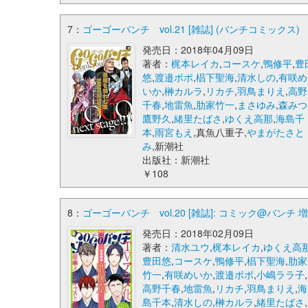
7：
ゴーゴーバンチ vol.21 [雑誌] (バンチコミックス)
発売日：2018年04月09日
著者：
梶本レイカ
,
コースケ
,
鴨修平
,
豊
悠
,
渡邉ポポ
,
椙下聖海
,
清水しの
,
有咲め
いか
,
榊カルラ
,
リカチ
,
羽鳥まりえ
,
高野
千春
,
地雷魚
,
肋家竹一
,
まさゆみ
,
森みつ
鷹野久
,
緒里たばさ
,
ゆくえ高那
,
海島千
本
,
雨宮もえ
,真魚八重子,
やまがたさと
み
,新潮社
出版社：新潮社
￥108
8：
ゴーゴーバンチ vol.20 [雑誌]: コミック@バンチ 
発売日：2018年02月09日
著者：
清水ユウ
,
梶本レイカ
,
ゆくえ高
豊田悠
,
コースケ
,
鴨修平
,
椙下聖海
,
肋家
竹一
,
有咲めいか
,
渡邉ポポ
,
小嶋ララ子
,
高野千春
,
地雷魚
,
リカチ
,
羽鳥まりえ
,
海
島千本
,
清水しの
,
榊カルラ
,
緒里たばさ
,