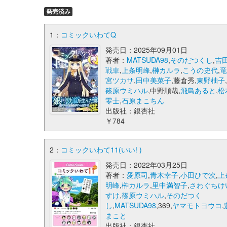
発売済み
1：
コミックいわてQ
発売日：2025年09月01日
著者：
MATSUDA98
,
そのだつくし
,
吉
戦車
,
上条明峰
,
榊カルラ
,
こうの史代
,
宮ツカサ
,
田中美菜子
,藤倉秀,
東野柚子
篠原ウミハル
,中野順哉,
飛鳥あると
,
松
零士
,
石原まこちん
出版社：銀杏社
￥784
2：
コミックいわて11(いい! )
発売日：2022年03月25日
著者：
愛原司
,
青木幸子
,
小田ひで次
,
上
明峰
,
榊カルラ
,
里中満智子
,
さわぐちけ
すけ
,
篠原ウミハル
,
そのだつく
し
,
MATSUDA98
,369,
ヤマモトヨウコ
,
まこと
出版社：銀杏社