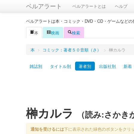
ベルアラート
ベルアラートとは
ヘルプ
ベルアラートは本・コミック・DVD・CD・ゲームなど
本
映画
検索
本
>
コミック：著者５０音順（さ）
>
榊カルラ
雑誌別
タイトル別
著者別
出版社別
新着
榊カルラ
（読み:さかき
通知を受けるには
下に表示された緑色のボタンをクリ