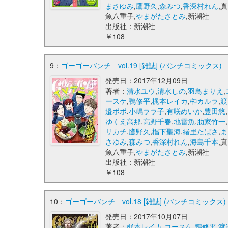
まさゆみ
,
鷹野久
,
森みつ
,
香深村れん
,真
魚八重子,
やまがたさとみ
,新潮社
出版社：新潮社
￥108
9：
ゴーゴーバンチ vol.19 [雑誌] (バンチコミックス)
発売日：2017年12月09日
著者：
清水ユウ
,
清水しの
,
羽鳥まりえ
,
ースケ
,
鴨修平
,
梶本レイカ
,
榊カルラ
,
渡
邉ポポ
,
小嶋ララ子
,
有咲めいか
,
豊田悠
,
ゆくえ高那
,
高野千春
,
地雷魚
,
肋家竹一
,
リカチ
,
鷹野久
,
椙下聖海
,
緒里たばさ
,
ま
さゆみ
,
森みつ
,
香深村れん
,
海島千本
,真
魚八重子,
やまがたさとみ
,新潮社
出版社：新潮社
￥108
10：
ゴーゴーバンチ vol.18 [雑誌] (バンチコミックス)
発売日：2017年10月07日
著者：
梶本レイカ
,
コースケ
,
鴨修平
,
渡