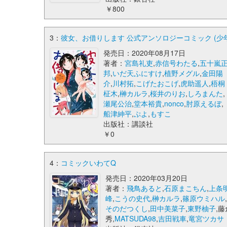
￥800
3：
彼女、お借りします 公式アンソロジーコミック (少
発売日：2020年08月17日
著者：
宮島礼吏
,
赤信号わたる
,
五十嵐
邦
,
いだ天ふにすけ
,
植野メグル
,
金田陽
介
,
川村拓
,
こげたおこげ
,
虎助遥人
,
梧桐
柾木
,
榊カルラ
,
桜井のりお
,
しろまんた
,
瀬尾公治
,
堂本裕貴
,
nonco
,
肘原えるぼ
,
船津紳平
,
ぷよ
,
もすこ
出版社：講談社
￥0
4：
コミックいわてQ
発売日：2020年03月20日
著者：
飛鳥あると
,
石原まこちん
,
上条
峰
,
こうの史代
,
榊カルラ
,
篠原ウミハル
そのだつくし
,
田中美菜子
,
東野柚子
,藤
秀,
MATSUDA98
,
吉田戦車
,
竜宮ツカサ