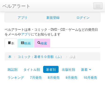
ベルアラート
ベルアラートとは
アプリ
新規登録
ログイン
ヘルプ
ベルアラートは本・コミック・DVD・CD・ゲームなどの発売日
新規登録
をメールや
アプリ
にてお知らせします
ログイン
本
映画
検索
Myカレンダー
本
>
コミック：著者５０音順（ふ）
>
ぷよ
購入管理
雑誌別
タイトル別
著者別
出版社別
新着
Myシェルフ
ランキング
7月発売
8月発売
9月発売
10月発売
プレミアム