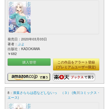
発売日：2020年03月03日
著者：
ぷよ
出版社：KADOKAWA
￥682
購入管理
この作品をアラート登録
(プレミアムユーザー限定)
8：
漆葉さららは恋などしないっ （３） (角川コミックス・
エース)