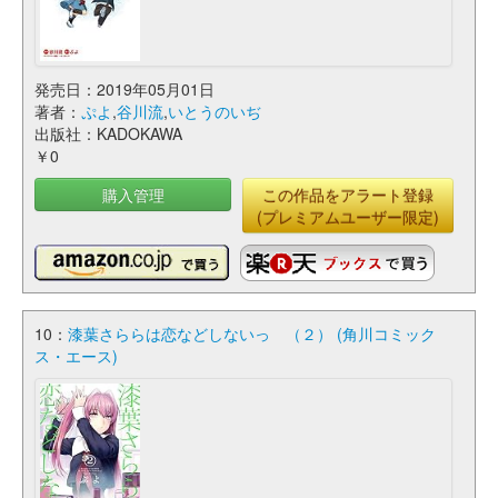
発売日：2019年05月01日
著者：
ぷよ
,
谷川流
,
いとうのいぢ
出版社：KADOKAWA
￥0
購入管理
この作品をアラート登録
(プレミアムユーザー限定)
10：
漆葉さららは恋などしないっ （２） (角川コミック
ス・エース)