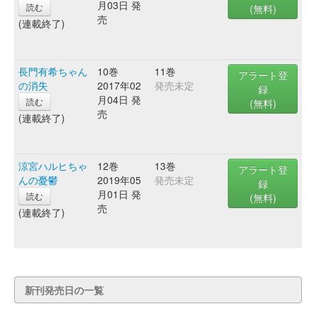
月03日 発
読む
(無料)
売
(連載終了)
長門有希ちゃん
10巻
11巻
アラート登
の消失
2017年02
発売未定
録
月04日 発
読む
(無料)
売
(連載終了)
涼宮ハルヒちゃ
12巻
13巻
アラート登
んの憂鬱
2019年05
発売未定
録
月01日 発
読む
(無料)
売
(連載終了)
新刊発売日の一覧