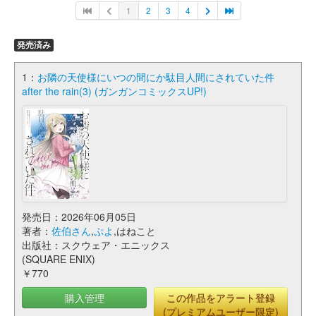
1
2
3
4
発売済み
1：
お隣の天使様にいつの間にか駄目人間にされていた件
after the rain(3) (ガンガンコミックスUP!)
発売日：2026年06月05日
著者：
佐伯さん
,
ぷよ
,はねこと
出版社：スクウェア・エニックス
(SQUARE ENIX)
￥770
購入管理
この作品をアラート登録
(プレミアムユーザー限定)