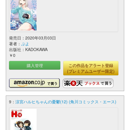
発売日：2020年03月03日
著者：
ぷよ
出版社：KADOKAWA
￥0
購入管理
この作品をアラート登録
(プレミアムユーザー限定)
9：
涼宮ハルヒちゃんの憂鬱(12) (角川コミックス・エース)