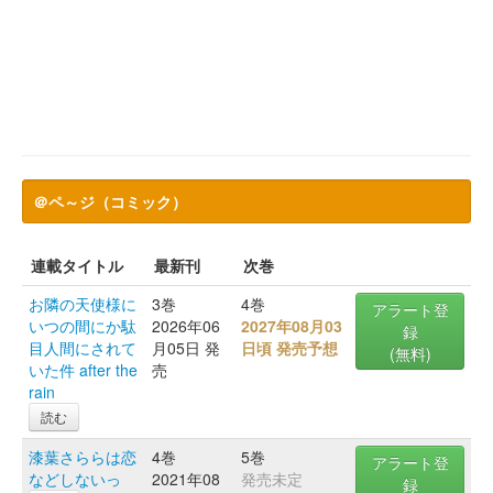
＠ペ～ジ（コミック）
連載タイトル
最新刊
次巻
お隣の天使様に
3巻
4巻
アラート登
いつの間にか駄
2026年06
2027年08月03
録
目人間にされて
月05日 発
日頃 発売予想
(無料)
いた件 after the
売
rain
読む
漆葉さららは恋
4巻
5巻
アラート登
などしないっ
2021年08
発売未定
録