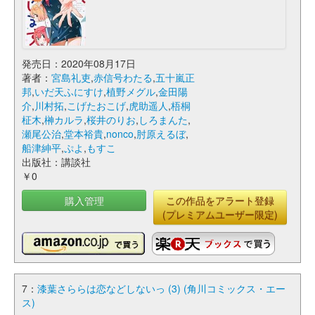
発売日：2020年08月17日
著者：
宮島礼吏
,
赤信号わたる
,
五十嵐正
邦
,
いだ天ふにすけ
,
植野メグル
,
金田陽
介
,
川村拓
,
こげたおこげ
,
虎助遥人
,
梧桐
柾木
,
榊カルラ
,
桜井のりお
,
しろまんた
,
瀬尾公治
,
堂本裕貴
,
nonco
,
肘原えるぼ
,
船津紳平
,
ぷよ
,
もすこ
出版社：講談社
￥0
購入管理
この作品をアラート登録
(プレミアムユーザー限定)
7：
漆葉さららは恋などしないっ (3) (角川コミックス・エー
ス)