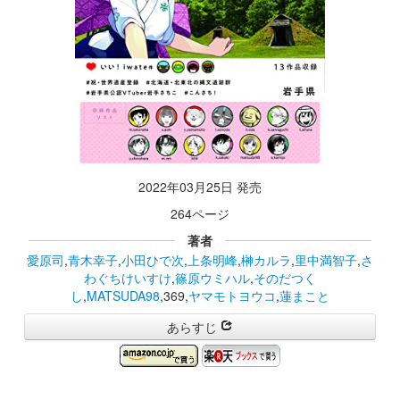
2022年03月25日 発売
264ページ
著者
愛原司
,
青木幸子
,
小田ひで次
,
上条明峰
,
榊カルラ
,
里中満智子
,
さ
わぐちけいすけ
,
篠原ウミハル
,
そのだつく
し
,
MATSUDA98
,369,
ヤマモトヨウコ
,
蓮まこと
あらすじ