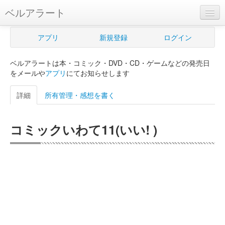
ベルアラート
ベルアラートとは
アプリ
新規登録
ログイン
ヘルプ
ベルアラートは本・コミック・DVD・CD・ゲームなどの発売日
新規登録
をメールや
アプリ
にてお知らせします
ログイン
詳細
所有管理・感想を書く
Myカレンダー
コミックいわて11(いい! )
購入管理
Myシェルフ
プレミアム