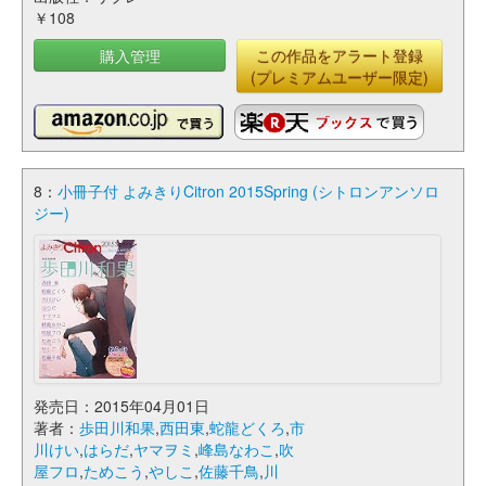
￥108
購入管理
この作品をアラート登録
(プレミアムユーザー限定)
8：
小冊子付 よみきりCitron 2015Spring (シトロンアンソロ
ジー)
発売日：2015年04月01日
著者：
歩田川和果
,
西田東
,
蛇龍どくろ
,
市
川けい
,
はらだ
,
ヤマヲミ
,
峰島なわこ
,
吹
屋フロ
,
ためこう
,
やしこ
,
佐藤千鳥
,
川