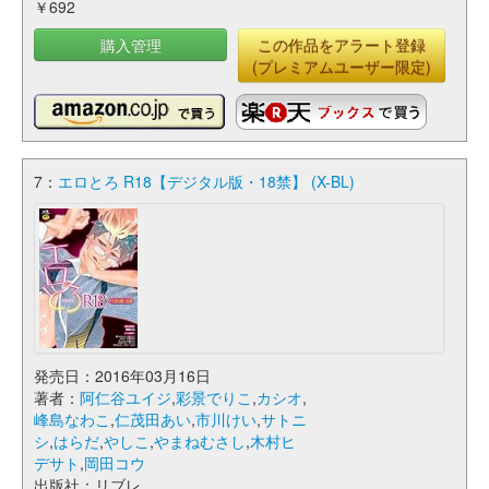
￥692
購入管理
この作品をアラート登録
(プレミアムユーザー限定)
7：
エロとろ R18【デジタル版・18禁】 (X-BL)
発売日：2016年03月16日
著者：
阿仁谷ユイジ
,
彩景でりこ
,
カシオ
,
峰島なわこ
,
仁茂田あい
,
市川けい
,
サトニ
シ
,
はらだ
,
やしこ
,
やまねむさし
,
木村ヒ
デサト
,
岡田コウ
出版社：リブレ