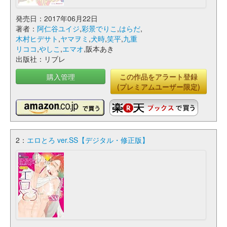
発売日：2017年06月22日
著者：
阿仁谷ユイジ
,
彩景でりこ
,
はらだ
,
木村ヒデサト
,
ヤマヲミ
,
犬時
,
笑平
,
九重
リココ
,
やしこ
,
エマオ
,阪本あき
出版社：リブレ
購入管理
この作品をアラート登録
(プレミアムユーザー限定)
2：
エロとろ ver.SS【デジタル・修正版】