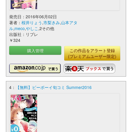
発売日：2016年06月02日
著者：
桜井りょう
,
市梨きみ
,
山本アタ
ル
,
meco
,
やしこ
,2その他
出版社：リブレ
￥324
購入管理
この作品をアラート登録
(プレミアムユーザー限定)
4：
【無料】ビーボーイ旬コミ Summer2016