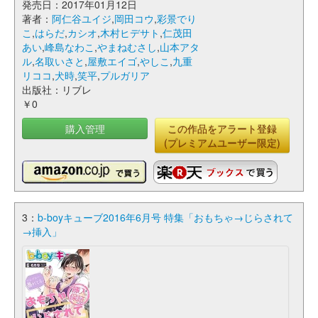
発売日：2017年01月12日
著者：
阿仁谷ユイジ
,
岡田コウ
,
彩景でり
こ
,
はらだ
,
カシオ
,
木村ヒデサト
,
仁茂田
あい
,
峰島なわこ
,
やまねむさし
,
山本アタ
ル
,
名取いさと
,
屋敷エイゴ
,
やしこ
,
九重
リココ
,
犬時
,
笑平
,
プルガリア
出版社：リブレ
￥0
購入管理
この作品をアラート登録
(プレミアムユーザー限定)
3：
b-boyキューブ2016年6月号 特集「おもちゃ→じらされて
→挿入」