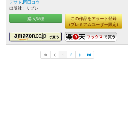
デサト
,
岡田コウ
出版社：リブレ
購入管理
この作品をアラート登録
(プレミアムユーザー限定)
1
2