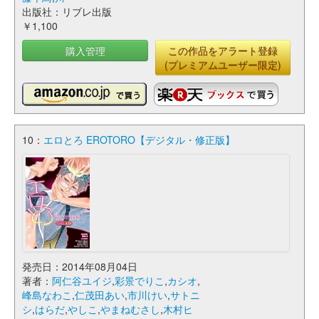
出版社：リブレ出版
￥1,100
購入管理
この作品をアラート登録
(プレミアムユーザー限定)
10：
エロとろ EROTORO【デジタル・修正版】
発売日：2014年08月04日
著者：
阿仁谷ユイジ
,
彩景でりこ
,
カシオ
,
峰島なわこ
,
仁茂田あい
,
市川けい
,
サトニ
シ
,
はらだ
,
やしこ
,
やまねむさし
,
木村ヒ