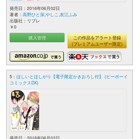
発売日：2016年06月02日
著者：
高野ひと深
,
やしこ
,
友江ふみ
出版社：リブレ
￥0
購入管理
この作品をアラート登録
(プレミアムユーザー限定)
5：
ほしいとほしがり【電子限定かきおろし付】 (ビーボーイ
コミックスDX)
発売日：2016年06月02日