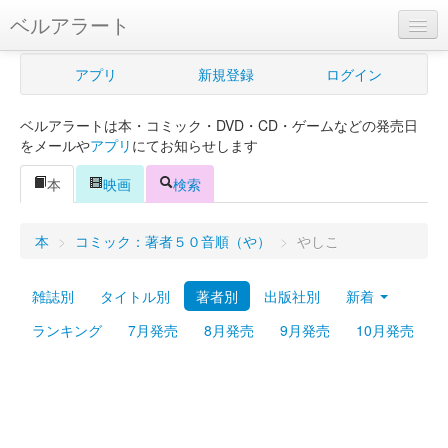
ベルアラート
ベルアラートとは
アプリ
新規登録
ログイン
ヘルプ
ベルアラートは本・コミック・DVD・CD・ゲームなどの発売日
新規登録
をメールや
アプリ
にてお知らせします
ログイン
本
映画
検索
Myカレンダー
本
>
コミック：著者５０音順（や）
>
やしこ
購入管理
雑誌別
タイトル別
著者別
出版社別
新着
Myシェルフ
ランキング
7月発売
8月発売
9月発売
10月発売
プレミアム