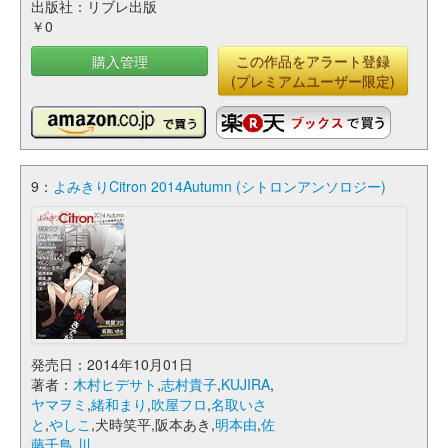
出版社：リブレ出版
￥0
購入管理
この作品をアラート登録
(プレミアムユーザー限定)
9：
よみきりCitron 2014Autumn (シトロンアンソロジー)
発売日：2014年10月01日
著者：
木村ヒデサト
,
志村貴子
,
KUJIRA
,
ヤマヲミ
,
緒和まり
,
吹屋フロ
,
名取いさ
と
,
やしこ
,犬時笑平,阪本あき,
明本由
,
佐
藤千鳥
,
川