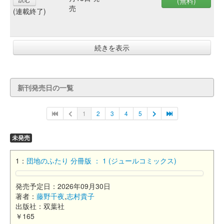
(無料)
売
(連載終了)
続きを表示
新刊発売日の一覧
1
2
3
4
5
未発売
1：
団地のふたり 分冊版 ： 1 (ジュールコミックス)
発売予定日：2026年09月30日
著者：
藤野千夜
,
志村貴子
出版社：双葉社
￥165