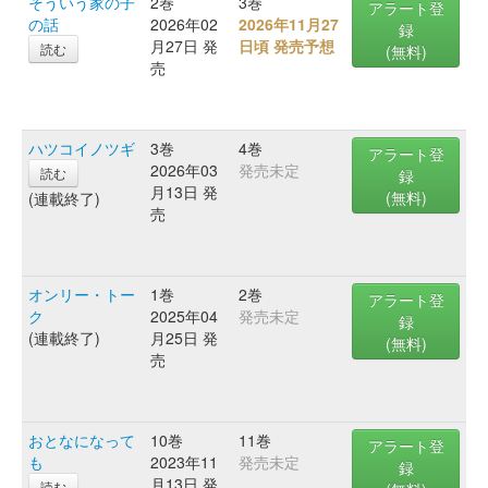
そういう家の子
2巻
3巻
アラート登
の話
2026年02
2026年11月27
録
月27日 発
日頃 発売予想
読む
(無料)
売
ハツコイノツギ
3巻
4巻
アラート登
2026年03
発売未定
読む
録
月13日 発
(無料)
(連載終了)
売
オンリー・トー
1巻
2巻
アラート登
ク
2025年04
発売未定
録
(連載終了)
月25日 発
(無料)
売
おとなになって
10巻
11巻
アラート登
も
2023年11
発売未定
録
月13日 発
読む