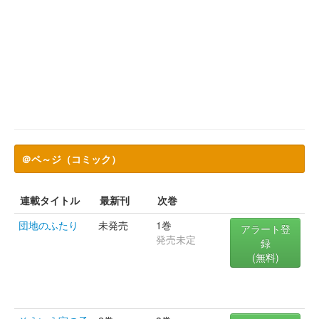
＠ペ～ジ（コミック）
連載タイトル
最新刊
次巻
団地のふたり
未発売
1巻
アラート登
発売未定
録
(無料)