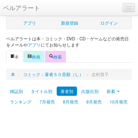
ベルアラート
ベルアラートとは
アプリ
新規登録
ログイン
ヘルプ
ベルアラートは本・コミック・DVD・CD・ゲームなどの発売日
新規登録
をメールや
アプリ
にてお知らせします
ログイン
本
映画
検索
Myカレンダー
本
>
コミック：著者５０音順（し）
>
志村貴子
購入管理
雑誌別
タイトル別
著者別
出版社別
新着
Myシェルフ
ランキング
7月発売
8月発売
9月発売
10月発売
プレミアム